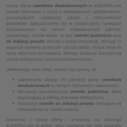
Nasza oferta
cewników dwubalonowych
w ALBISPRO.com
została stworzona z myślą o wymagających użytkownikach,
poszukujących najwyższej jakości i różnorodności
produktów. Specjalizujemy się w dostarczaniu rozwiązań
dostosowanych do Twoich indywidualnych potrzeb,
zapewniając szeroki wybór, w tym
cewniki położnicze
oraz
do indukcji porodu
. Dbamy o każdą transakcję, oferując Ci
wsparcie zarówno przed jak i po sprzedaży. Nasza misja to
bycie etycznym sprzedawcą, którego działania koncentrują
się na zadowoleniu i bezpieczeństwie klienta.
Odwiedzając nasz sklep, możesz być pewny, że:
zapewniamy dostęp do szerokiej gamy
cewników
dwubalonowych
w różnych rozmiarach i wariantach,
oferujemy specjalistyczne
cewniki położnicze
, które
wspomagają przebieg procesów medycznych,
znajdziesz
cewniki do indukcji porodu
cechujące się
niezawodnością i skutecznością.
Skorzystaj z naszej oferty i przekonaj się, dlaczego
ALBISPRO.com to wybór, który zapewnia nie tylko produkty