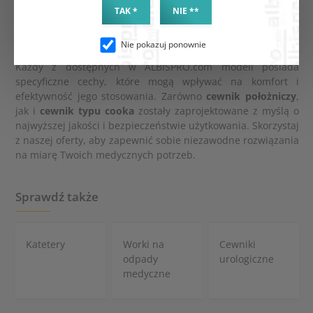
TAK *
NIE **
Kiedy zastanawiasz się, jaki
cewnik dwubalonowy
będzie
najlepszy dla Twoich potrzeb, zwróć uwagę na jego rozmiar
Nie pokazuj ponownie
oraz kompatybilność z innymi urządzeniami medycznymi.
Każdy z dostępnych w ALBISPRO.com modeli posiada
specyficzne cechy, które mogą wpływać na komfort i
efektywność jego stosowania. Zarówno
cewnik położniczy
,
jak i
cewnik typu cooka
zostały zaprojektowane z myślą o
najwyższej jakości i bezpieczeństwie użytkowania. Skorzystaj
z naszej oferty, aby zapewnić sobie niezawodne rozwiązania
na miarę Twoich medycznych potrzeb.
Sprawdź także
Katetery
Worki na
Cewniki
odpady
urologiczne
medyczne