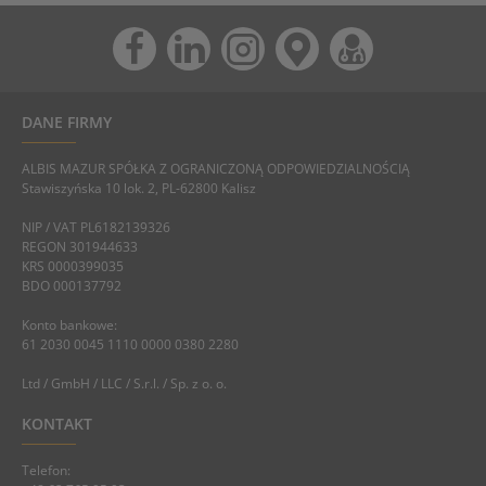
DANE FIRMY
ALBIS MAZUR SPÓŁKA Z OGRANICZONĄ ODPOWIEDZIALNOŚCIĄ
Stawiszyńska 10 lok. 2, PL-62800 Kalisz
NIP / VAT PL6182139326
REGON 301944633
KRS 0000399035
BDO 000137792
Konto bankowe:
61 2030 0045 1110 0000 0380 2280
Ltd / GmbH / LLC / S.r.l. / Sp. z o. o.
KONTAKT
Telefon: