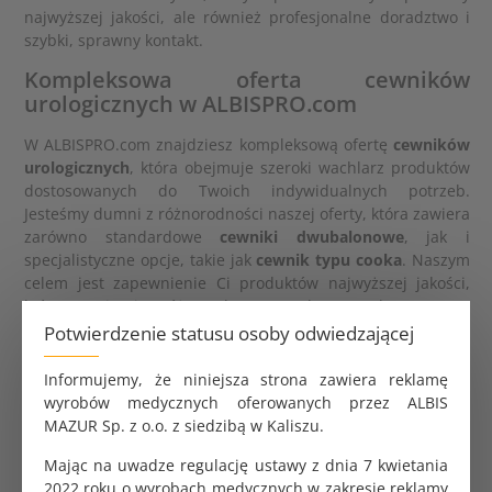
najwyższej jakości, ale również profesjonalne doradztwo i
szybki, sprawny kontakt.
Kompleksowa oferta cewników
urologicznych w ALBISPRO.com
W ALBISPRO.com znajdziesz kompleksową ofertę
cewników
urologicznych
, która obejmuje szeroki wachlarz produktów
dostosowanych do Twoich indywidualnych potrzeb.
Jesteśmy dumni z różnorodności naszej oferty, która zawiera
zarówno standardowe
cewniki dwubalonowe
, jak i
specjalistyczne opcje, takie jak
cewnik typu cooka
. Naszym
celem jest zapewnienie Ci produktów najwyższej jakości,
które wspierają różnorodne procedury medyczne. Bez
względu na to, jakiego rodzaju
cewnika urologicznego
Potwierdzenie statusu osoby odwiedzającej
potrzebujesz, u nas znajdziesz rozwiązanie idealnie
dopasowane do Twojego wymagań.
Informujemy, że niniejsza strona zawiera reklamę
wyrobów medycznych oferowanych przez ALBIS
Wierzymy, że właściwy dobór
cewnika
to klucz do sukcesu w
MAZUR Sp. z o.o. z siedzibą w Kaliszu.
wielu sytuacjach medycznych, dlatego stawiamy na jakość i
sprawdzone rozwiązania. Zapraszamy do zapoznania się z
Mając na uwadze regulację ustawy z dnia 7 kwietania
naszą ofertą
cewników urologicznych
i skorzystania z
2022 roku o wyrobach medycznych w zakresie reklamy