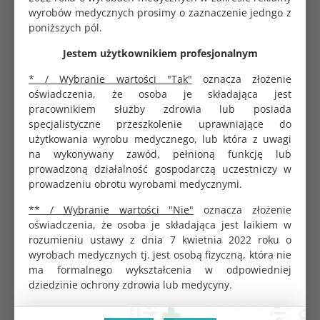
profesjonalnego doradztwa, które oferujemy. Odwiedź
wyrobów medycznych prosimy o zaznaczenie jedngo z
ALBISPRO.com i przekonaj się, jak nasze
cewniki
poniższych pól.
dwubalonowe
i inne specjalistyczne produkty mogą
Jestem użytkownikiem profesjonalnym
wesprzeć Cię w pracy i zapewnić komfort użytkowania
każdego dnia.
* / Wybranie wartości "Tak"
oznacza złożenie
Jak wybrać odpowiedni cewnik
oświadczenia, że osoba je składająca jest
dwubalonowy do swoich potrzeb?
pracownikiem służby zdrowia lub posiada
specjalistyczne przeszkolenie uprawniające do
Wybór odpowiedniego
cewnika dwubalonowego
zależy od
użytkowania wyrobu medycznego, lub która z uwagi
wielu czynników, które warto wziąć pod uwagę przed
na wykonywany zawód, pełnioną funkcję lub
zakupem. Na początku zdecyduj, jakie jest jego
prowadzoną działalność gospodarczą uczestniczy w
przeznaczenie, ponieważ produkty te znajdują zastosowanie
prowadzeniu obrotu wyrobami medycznymi.
w różnych dziedzinach medycyny. Jeśli potrzebujesz
** / Wybranie wartości "Nie"
oznacza złożenie
cewnika dwubalonowego
w kontekście ginekologii lub
oświadczenia, że osoba je składająca jest laikiem w
położnictwa, idealnym wyborem może być model
rozumieniu ustawy z dnia 7 kwietnia 2022 roku o
położniczy
. Dzięki swojej konstrukcji pozwala on na
wyrobach medycznych tj. jest osobą fizyczną, która nie
skuteczne i bezpieczne prowadzenie pacjentki przez proces
ma formalnego wykształcenia w odpowiedniej
porodu. Z kolei, jeśli szukasz rozwiązania do
dziedzinie ochrony zdrowia lub medycyny.
specjalistycznych procedur urologicznych, warto rozważyć
cewnik typu cooka
, który charakteryzuje się wysoką
precyzją i łatwością użytkowania.