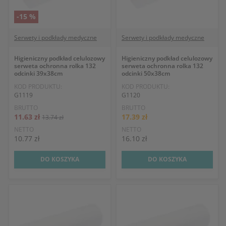
-15 %
Serwety i podkłady medyczne
Serwety i podkłady medyczne
Higieniczny podkład celulozowy
Higieniczny podkład celulozowy
serweta ochronna rolka 132
serweta ochronna rolka 132
odcinki 39x38cm
odcinki 50x38cm
KOD PRODUKTU:
KOD PRODUKTU:
G1119
G1120
BRUTTO
BRUTTO
11.63 zł
17.39 zł
13.74 zł
NETTO
NETTO
10.77 zł
16.10 zł
DO KOSZYKA
DO KOSZYKA