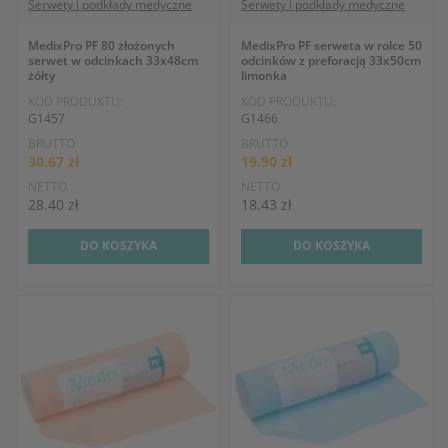
Serwety i podkłady medyczne
Serwety i podkłady medyczne
MedixPro PF 80 złożonych
MedixPro PF serweta w rolce 50
serwet w odcinkach 33x48cm
odcinków z preforacją 33x50cm
żółty
limonka
KOD PRODUKTU:
KOD PRODUKTU:
G1457
G1466
BRUTTO
BRUTTO
30.67 zł
19.90 zł
NETTO
NETTO
28.40 zł
18.43 zł
DO KOSZYKA
DO KOSZYKA