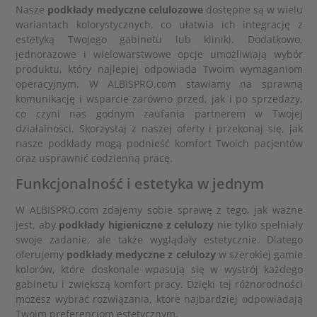
Nasze
podkłady medyczne celulozowe
dostępne są w wielu
wariantach kolorystycznych, co ułatwia ich integrację z
estetyką Twojego gabinetu lub kliniki. Dodatkowo,
jednorazowe i wielowarstwowe opcje umożliwiają wybór
produktu, który najlepiej odpowiada Twoim wymaganiom
operacyjnym. W ALBISPRO.com stawiamy na sprawną
komunikację i wsparcie zarówno przed, jak i po sprzedaży,
co czyni nas godnym zaufania partnerem w Twojej
działalności. Skorzystaj z naszej oferty i przekonaj się, jak
nasze podkłady mogą podnieść komfort Twoich pacjentów
oraz usprawnić codzienną pracę.
Funkcjonalność i estetyka w jednym
W ALBISPRO.com zdajemy sobie sprawę z tego, jak ważne
jest, aby
podkłady higieniczne z celulozy
nie tylko spełniały
swoje zadanie, ale także wyglądały estetycznie. Dlatego
oferujemy
podkłady medyczne z celulozy
w szerokiej gamie
kolorów, które doskonale wpasują się w wystrój każdego
gabinetu i zwiększą komfort pracy. Dzięki tej różnorodności
możesz wybrać rozwiązania, które najbardziej odpowiadają
Twoim preferencjom estetycznym.