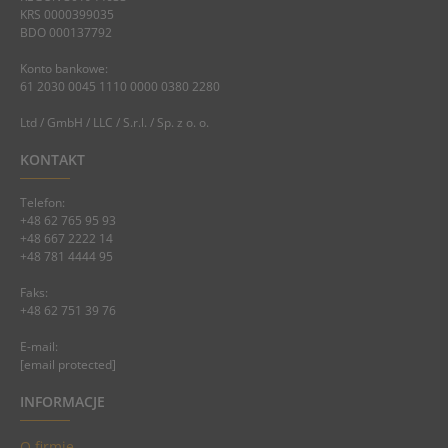
KRS 0000399035
BDO 000137792
Konto bankowe:
61 2030 0045 1110 0000 0380 2280
Ltd / GmbH / LLC / S.r.l. / Sp. z o. o.
KONTAKT
Telefon:
+48 62 765 95 93
+48 667 2222 14
+48 781 4444 95
Faks:
+48 62 751 39 76
E-mail:
[email protected]
INFORMACJE
O firmie