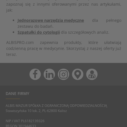
zapoznaj się z innymi oferowanymi przez nas artykułami,
jak:
Jednorazowe narzędzia medyczne
dla pełnego
zestawu do badań.
Szpatułki do cytologii
dla szczegółowych analiz.
ALBISPRO.com zapewnia produkty, które ułatwiają
codzienną pracę w medycynie. Skorzystaj z naszej oferty już
teraz.
DANE FIRMY
ALBIS MAZUR SPÓŁKA Z OGRANICZONĄ ODPOWIEDZIALNOŚCIĄ
Stawiszyńska 10 lok. 2, PL-62800 Kalisz
NIP / VAT PL6182139326
REGON 301944633