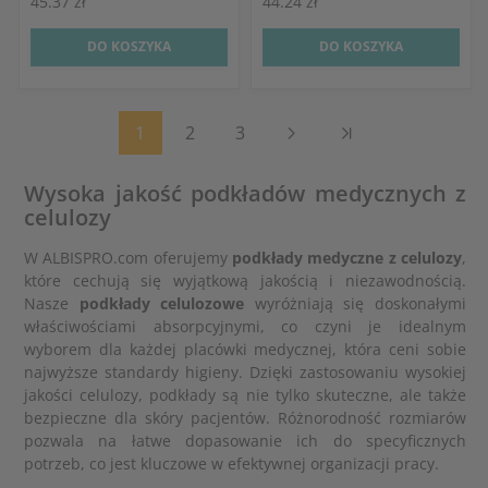
45.37 zł
44.24 zł
DO KOSZYKA
DO KOSZYKA
1
2
3
Wysoka jakość podkładów medycznych z
celulozy
W ALBISPRO.com oferujemy
podkłady medyczne z celulozy
,
które cechują się wyjątkową jakością i niezawodnością.
Nasze
podkłady celulozowe
wyróżniają się doskonałymi
właściwościami absorpcyjnymi, co czyni je idealnym
wyborem dla każdej placówki medycznej, która ceni sobie
najwyższe standardy higieny. Dzięki zastosowaniu wysokiej
jakości celulozy, podkłady są nie tylko skuteczne, ale także
bezpieczne dla skóry pacjentów. Różnorodność rozmiarów
pozwala na łatwe dopasowanie ich do specyficznych
potrzeb, co jest kluczowe w efektywnej organizacji pracy.