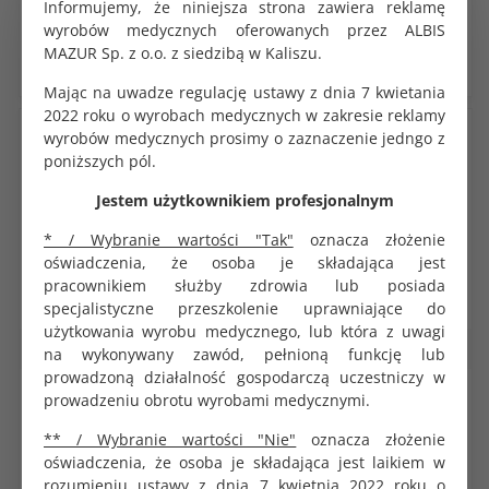
Informujemy, że niniejsza strona zawiera reklamę
18.43 zł
36.94 zł
wyrobów medycznych oferowanych przez ALBIS
MAZUR Sp. z o.o. z siedzibą w Kaliszu.
DO KOSZYKA
DO KOSZYKA
Mając na uwadze regulację ustawy z dnia 7 kwietania
2022 roku o wyrobach medycznych w zakresie reklamy
wyrobów medycznych prosimy o zaznaczenie jedngo z
poniższych pól.
Jestem użytkownikiem profesjonalnym
* / Wybranie wartości "Tak"
oznacza złożenie
oświadczenia, że osoba je składająca jest
pracownikiem służby zdrowia lub posiada
specjalistyczne przeszkolenie uprawniające do
użytkowania wyrobu medycznego, lub która z uwagi
Serwety i podkłady medyczne
Serwety i podkłady medyczne
na wykonywany zawód, pełnioną funkcję lub
prowadzoną działalność gospodarczą uczestniczy w
MedixPro PF serweta w rolce 80
MedixPro PF serweta w rolce 80
prowadzeniu obrotu wyrobami medycznymi.
odcinków z perforacją 38x50cm
odcinków z perforacją 38x50cm
niebieska
zielona
** / Wybranie wartości "Nie"
oznacza złożenie
KOD PRODUKTU:
KOD PRODUKTU:
oświadczenia, że osoba je składająca jest laikiem w
G0048
G0038
rozumieniu ustawy z dnia 7 kwietnia 2022 roku o