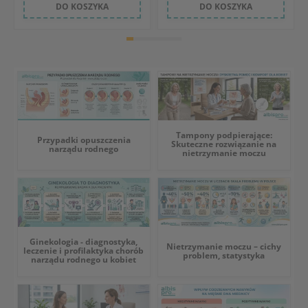
DO KOSZYKA
DO KOSZYKA
Tampony podpierające:
Przypadki opuszczenia
Skuteczne rozwiązanie na
narządu rodnego
nietrzymanie moczu
Ginekologia - diagnostyka,
Nietrzymanie moczu – cichy
leczenie i profilaktyka chorób
problem, statystyka
narządu rodnego u kobiet