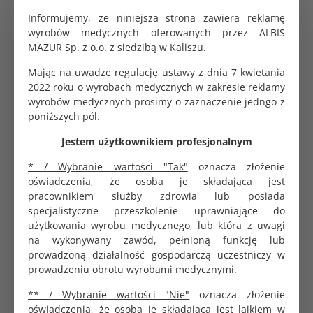
Informujemy, że niniejsza strona zawiera reklamę
wyrobów medycznych oferowanych przez ALBIS
MAZUR Sp. z o.o. z siedzibą w Kaliszu.
Nietrzymanie moczu:
Jak dobrać tampon
Przyczyny, objawy i
podpierający?
nowoczesne metody leczenia
Mając na uwadze regulację ustawy z dnia 7 kwietania
2022 roku o wyrobach medycznych w zakresie reklamy
wyrobów medycznych prosimy o zaznaczenie jedngo z
Dowiedz się więcej
poniższych pól.
Jestem użytkownikiem profesjonalnym
* / Wybranie wartości "Tak"
oznacza złożenie
oświadczenia, że osoba je składająca jest
pracownikiem służby zdrowia lub posiada
Cewnik Foley - zastosowanie i
Ciąża biochemiczna - czym
zakładanie
jest i jak rozpoznać?
specjalistyczne przeszkolenie uprawniające do
użytkowania wyrobu medycznego, lub która z uwagi
na wykonywany zawód, pełnioną funkcję lub
prowadzoną działalność gospodarczą uczestniczy w
prowadzeniu obrotu wyrobami medycznymi.
** / Wybranie wartości "Nie"
oznacza złożenie
Opatrunek ze srebrem -
Spirala antykoncepcyjna -
wskazania kliniczne
zakładanie, działanie, opinie
oświadczenia, że osoba je składająca jest laikiem w