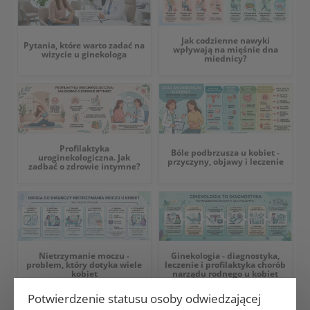
Jak codzienne nawyki
Pytania, które warto zadać na
wpływają na mięśnie dna
wizycie u ginekologa
miednicy?
Profilaktyka
Bóle podbrzusza u kobiet -
uroginekologiczna. Jak
przyczyny, objawy i leczenie
zadbać o zdrowie intymne?
Nietrzymanie moczu -
Ginekologia - diagnostyka,
problem, który dotyka wiele
leczenie i profilaktyka chorób
kobiet
narządu rodnego u kobiet
Potwierdzenie statusu osoby odwiedzającej