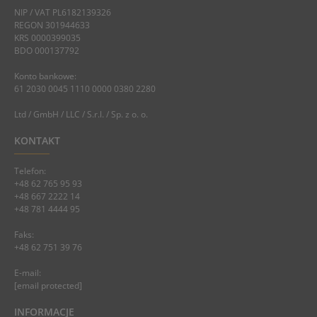
NIP / VAT PL6182139326
REGON 301944633
KRS 0000399035
BDO 000137792
Konto bankowe:
61 2030 0045 1110 0000 0380 2280
Ltd / GmbH / LLC / S.r.l. / Sp. z o. o.
KONTAKT
Telefon:
+48 62 765 95 93
+48 667 2222 14
+48 781 4444 95
Faks:
+48 62 751 39 76
E-mail:
[email protected]
INFORMACJE