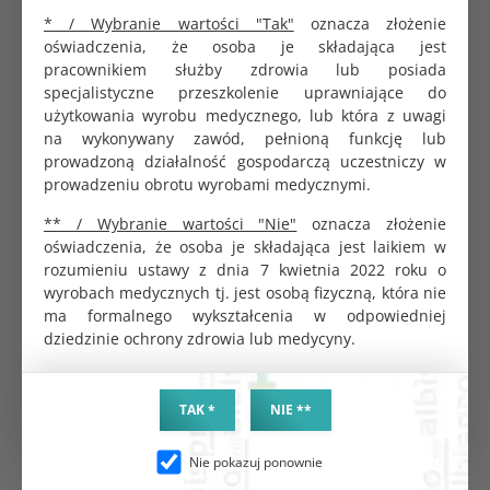
Adressleiste. Wählen Sie Ihre Zielsprache aus dem
* / Wybranie wartości "Tak"
oznacza złożenie
Dropdown-Menü und klicken Sie auf
Übersetzen
.
oświadczenia, że osoba je składająca jest
Alternativ klicken Sie auf die
Menüschaltfläche (drei
pracownikiem służby zdrowia lub posiada
horizontale Linien)
oben rechts und wählen Seite
specjalistyczne przeszkolenie uprawniające do
übersetzen.
użytkowania wyrobu medycznego, lub która z uwagi
Weitere Informationen:
na wykonywany zawód, pełnioną funkcję lub
https://support.mozilla.org/de/kb/vollstandige-
prowadzoną działalność gospodarczą uczestniczy w
webseiten-in-firefox-ubersetzen
prowadzeniu obrotu wyrobami medycznymi.
Safari auf Mac
: Klicken Sie auf die
Übersetzen-Taste
** / Wybranie wartości "Nie"
oznacza złożenie
(dargestellt durch zwei Buchstaben) in der
oświadczenia, że osoba je składająca jest laikiem w
Adressleiste (intelligentes Suchfeld). Wählen Sie Ihre
rozumieniu ustawy z dnia 7 kwietnia 2022 roku o
Sprache aus der Liste, um den Inhalt sofort zu
wyrobach medycznych tj. jest osobą fizyczną, która nie
aktualisieren.
ma formalnego wykształcenia w odpowiedniej
Weitere Informationen:
dziedzinie ochrony zdrowia lub medycyny.
https://support.apple.com/de-
de/guide/safari/ibrw646b2ca2/mac
TAK *
NIE **
Etyczny sprzedawca
Nie pokazuj ponownie
Dostarczamy ponadstandardową obsługę.