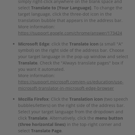
simply right-click anywhere on the blank space and
select
Translate to [Your Language]
. To change the
target language, click the three-dot icon in the
translation bubble that appears in the address bar.
More information:
https://support.google.com/chrome/answer/173424
Microsoft Edge
: click the
Translate icon
(a small "A"
symbol) on the right side of the address bar. Choose
your target language in the pop-up window and select
Translate
. Check the "Always translate pages" box if
you want it automated.
More information:
https://support.microsoft.com/en-us/education/use-
microsoft-translator-in-microsoft-edge-browser
Mozilla Firefox
: Click the
Translation icon
(two speech
bubbles/letters) on the right side of the address bar.
Select your target language from the dropdown and
click
Translate
. Alternatively, click the
menu button
(three horizontal lines)
in the top-right corner and
select
Translate Page
.