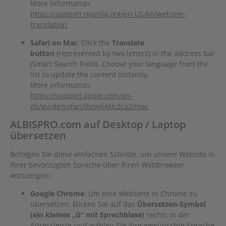
More information:
https://support.mozilla.org/en-US/kb/website-
translation
Safari on Mac
: Click the
Translate
button
(represented by two letters) in the address bar
(Smart Search Field). Choose your language from the
list to update the content instantly.
More information:
https://support.apple.com/en-
gb/guide/safari/ibrw646b2ca2/mac
ALBISPRO.com auf Desktop / Laptop
übersetzen
Befolgen Sie diese einfachen Schritte, um unsere Website in
Ihrer bevorzugten Sprache über Ihren Webbrowser
anzuzeigen:
Google Chrome
: Um eine Webseite in Chrome zu
übersetzen, klicken Sie auf das
Übersetzen-Symbol
(ein kleines „G“ mit Sprechblase)
rechts in der
Adressleiste und wählen Sie Ihre gewünschte Sprache