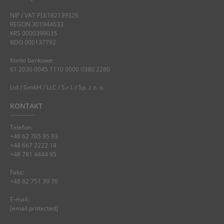
NIP / VAT PL6182139326
REGON 301944633
KRS 0000399035
BDO 000137792
Konto bankowe:
61 2030 0045 1110 0000 0380 2280
Ltd / GmbH / LLC / S.r.l. / Sp. z o. o.
KONTAKT
Telefon:
+48 62 765 95 93
+48 667 2222 14
+48 781 4444 95
Faks:
+48 62 751 39 76
E-mail:
[email protected]