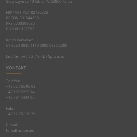
Stawiszyńska 10 lok. 2, PL-62800 Kalisz
NIP / VAT PL6182139326
REGON 301944633
KRS 0000399035
BDO 000137792
Konto bankowe:
61 2030 0045 1110 0000 0380 2280
Ltd / GmbH / LLC / S.r.l. / Sp. z o. o.
KONTAKT
Telefon:
+48 62 765 95 93
+48 667 2222 14
+48 781 4444 95
Faks:
+48 62 751 39 76
E-mail:
[email protected]