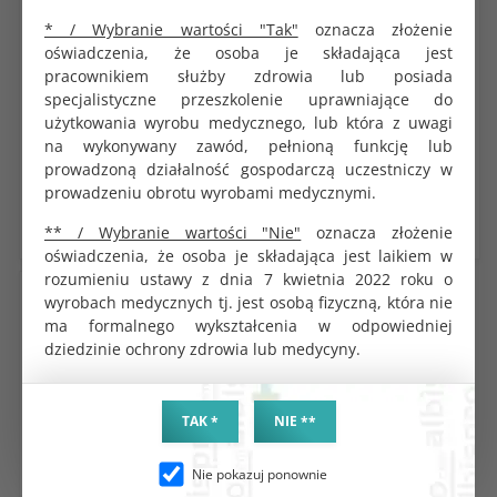
Nożyczki Nelson-Metzenbaum
Nożyczki Nelson-Metzenbaum
proste 200 mm
proste 230 mm
* / Wybranie wartości "Tak"
oznacza złożenie
oświadczenia, że osoba je składająca jest
KOD PRODUKTU:
KOD PRODUKTU:
pracownikiem służby zdrowia lub posiada
G0298
G0297
specjalistyczne przeszkolenie uprawniające do
BRUTTO
BRUTTO
użytkowania wyrobu medycznego, lub która z uwagi
79.20 zł
85.20 zł
na wykonywany zawód, pełnioną funkcję lub
NETTO
NETTO
prowadzoną działalność gospodarczą uczestniczy w
73.33 zł
78.89 zł
prowadzeniu obrotu wyrobami medycznymi.
DO KOSZYKA
DO KOSZYKA
** / Wybranie wartości "Nie"
oznacza złożenie
oświadczenia, że osoba je składająca jest laikiem w
rozumieniu ustawy z dnia 7 kwietnia 2022 roku o
wyrobach medycznych tj. jest osobą fizyczną, która nie
ma formalnego wykształcenia w odpowiedniej
dziedzinie ochrony zdrowia lub medycyny.
TAK *
NIE **
Nie pokazuj ponownie