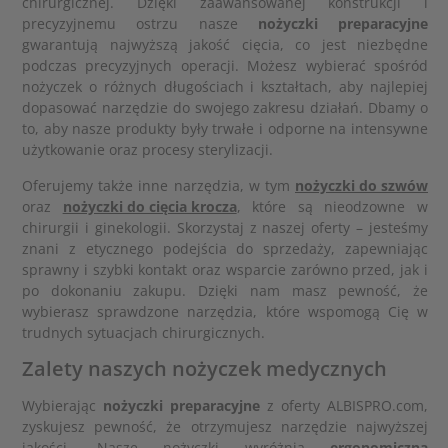
chirurgicznej. Dzięki zaawansowanej konstrukcji i
precyzyjnemu ostrzu nasze
nożyczki preparacyjne
gwarantują najwyższą jakość cięcia, co jest niezbędne
podczas precyzyjnych operacji. Możesz wybierać spośród
nożyczek o różnych długościach i kształtach, aby najlepiej
dopasować narzędzie do swojego zakresu działań. Dbamy o
to, aby nasze produkty były trwałe i odporne na intensywne
użytkowanie oraz procesy sterylizacji.
Oferujemy także inne narzędzia, w tym
nożyczki do szwów
oraz
nożyczki do cięcia krocza
, które są nieodzowne w
chirurgii i ginekologii. Skorzystaj z naszej oferty – jesteśmy
znani z etycznego podejścia do sprzedaży, zapewniając
sprawny i szybki kontakt oraz wsparcie zarówno przed, jak i
po dokonaniu zakupu. Dzięki nam masz pewność, że
wybierasz sprawdzone narzędzia, które wspomogą Cię w
trudnych sytuacjach chirurgicznych.
Zalety naszych nożyczek medycznych
Wybierając
nożyczki preparacyjne
z oferty ALBISPRO.com,
zyskujesz pewność, że otrzymujesz narzędzie najwyższej
jakości. Nasze nożyczki wyróżnia
ergonomiczna