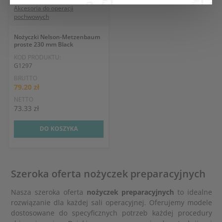
Akcesoria do operacji
pochwowych
Nożyczki Nelson-Metzenbaum
proste 230 mm Black
KOD PRODUKTU:
G1297
BRUTTO
79.20 zł
NETTO
73.33 zł
DO KOSZYKA
Szeroka oferta nożyczek preparacyjnych
Nasza szeroka oferta
nożyczek preparacyjnych
to idealne
rozwiązanie dla każdej sali operacyjnej. Oferujemy modele
dostosowane do specyficznych potrzeb każdej procedury