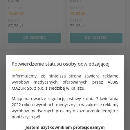
G0296
G1160
BRUTTO
BRUTTO
73.20 zł
79.20 zł
NETTO
NETTO
67.78 zł
73.33 zł
DO KOSZYKA
DO KOSZYKA
Potwierdzenie statusu osoby odwiedzającej
Informujemy, że niniejsza strona zawiera reklamę
wyrobów medycznych oferowanych przez ALBIS
MAZUR Sp. z o.o. z siedzibą w Kaliszu.
Mając na uwadze regulację ustawy z dnia 7 kwietania
2022 roku o wyrobach medycznych w zakresie reklamy
wyrobów medycznych prosimy o zaznaczenie jedngo z
Akcesoria do operacji
Akcesoria do operacji
poniższych pól.
pochwowych
pochwowych
Jestem użytkownikiem profesjonalnym