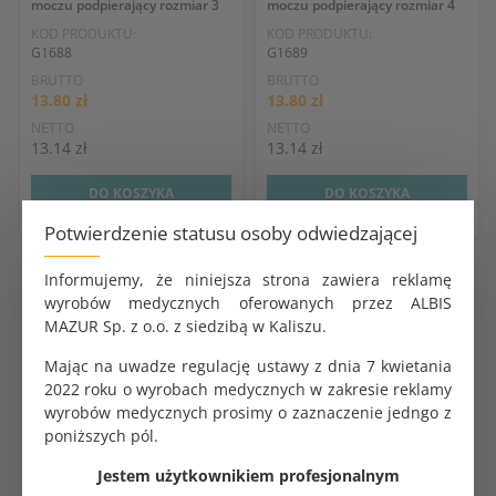
moczu podpierający rozmiar 3
moczu podpierający rozmiar 4
KOD PRODUKTU:
KOD PRODUKTU:
G1688
G1689
BRUTTO
BRUTTO
13.80 zł
13.80 zł
NETTO
NETTO
13.14 zł
13.14 zł
DO KOSZYKA
DO KOSZYKA
Potwierdzenie statusu osoby odwiedzającej
Informujemy, że niniejsza strona zawiera reklamę
Tampony piankowe podpierające
na nietrzymanie moczu
wyrobów medycznych oferowanych przez ALBIS
stanowią innowacyjne i skuteczne rozwiązanie dla osób
MAZUR Sp. z o.o. z siedzibą w Kaliszu.
borykających się z problemem nietrzymania moczu, który
może znacząco wpływać na jakość życia. Te specjalistyczne
Mając na uwadze regulację ustawy z dnia 7 kwietania
produkty zostały zaprojektowane z myślą o zapewnieniu
2022 roku o wyrobach medycznych w zakresie reklamy
komfortu, dyskrecji i niezawodności, oferując użytkownikom
wyrobów medycznych prosimy o zaznaczenie jedngo z
poczucie pewności siebie i kontrolę nad ich stanem zdrowia.
poniższych pól.
Tampony podpierające
działają poprzez mechaniczną
Jestem użytkownikiem profesjonalnym