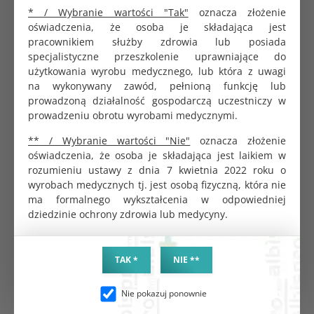
kompresję cewki moczowej, co zapobiega
* / Wybranie wartości "Tak"
oznacza złożenie
niekontrolowanemu wyciekowi moczu. Wykonane są z
oświadczenia, że osoba je składająca jest
miękkiej, elastycznej pianki, która dostosowuje się do
pracownikiem służby zdrowia lub posiada
kształtu ciała, zapewniając wygodę i minimalizując ryzyko
specjalistyczne przeszkolenie uprawniające do
podrażnień. Ich ergonomiczny kształt i łatwość aplikacji
użytkowania wyrobu medycznego, lub która z uwagi
sprawiają, że są one łatwe do wprowadzenia i usunięcia, co
na wykonywany zawód, pełnioną funkcję lub
jest kluczowe dla codziennego użytkowania.
prowadzoną działalność gospodarczą uczestniczy w
Jak działają tampony podtrzymujące?
prowadzeniu obrotu wyrobami medycznymi.
Tampony na nietrzymanie moczu
działają na zasadzie
** / Wybranie wartości "Nie"
oznacza złożenie
mechanicznej kompresji cewki moczowej, co zapobiega
oświadczenia, że osoba je składająca jest laikiem w
niekontrolowanemu wyciekowi moczu, zapewniając
rozumieniu ustawy z dnia 7 kwietnia 2022 roku o
użytkownikom większą kontrolę nad nietrzymaniem moczu.
wyrobach medycznych tj. jest osobą fizyczną, która nie
Te innowacyjne produkty są wykonane z miękkiej,
ma formalnego wykształcenia w odpowiedniej
elastycznej pianki, która dostosowuje się do anatomicznych
dziedzinie ochrony zdrowia lub medycyny.
kształtów ciała, oferując komfortowe i skuteczne wsparcie.
Kiedy
tampon podtrzymujący
jest umieszczony w pochwie,
delikatnie unosi i podtrzymuje ściany cewki moczowej, co
TAK *
NIE **
zwiększa jej zamknięcie i redukuje ryzyko wycieku moczu,
szczególnie podczas aktywności fizycznej, kaszlu czy
Nie pokazuj ponownie
kichania. Ich ergonomiczny kształt umożliwia łatwe