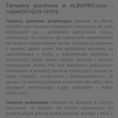
Tampony piankowe w ALBISPRO.com -
najważniejsze cechy
Tampony piankowe podpierające
dostępne w ofercie
ALBISPRO.com stanowią innowacyjne rozwiązanie dla osób
borykających się z problemem nietrzymania moczu,
umożliwiając im cieszenie się codziennymi aktywnościami
bez obaw o niekontrolowane wycieki. Tampony te, wykonane
z wysokiej jakości pianki PVA (polialkohol winylowy), są
zaprojektowane z myślą o maksymalnym komforcie i
skuteczności, dzięki czemu zdobyły zaufanie i uznanie
użytkowników. Pianka PVA jest materiałem powszechnie
stosowanym w produkcji wyrobów medycznych, znanym ze
swojej miękkości, elastyczności i biokompatybilności, co
sprawia, że tampony Contam® są delikatne dla skóry i błon
śluzowych, minimalizując ryzyko podrażnień i reakcji
alergicznych.
Tampony podpierające
Contam® są dostępne w różnych
rozmiarach, co pozwala na idealne dopasowanie do
indywidualnych potrzeb każdej pacjentki. Rozmiar 1 Mini, o