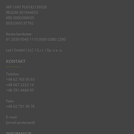
NIP / VAT PL6182139326
REGON 301944633
KRS 0000399035
BDO 000137792
Konto bankowe:
61 2030 0045 1110 0000 0380 2280
Ltd / GmbH / LLC / S.r.l. / Sp. z o. o.
KONTAKT
Telefon:
+48 62 765 95 93
+48 667 2222 14
+48 781 4444 95
Faks:
+48 62 751 39 76
E-mail:
[email protected]
INFORMACJE