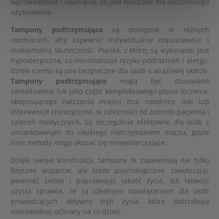
wprowadzenie i usunięcie, co jest kluczowe dla codziennego
użytkowania.
Tampony podtrzymujące
są dostępne w różnych
rozmiarach, aby zapewnić indywidualne dopasowanie i
maksymalną skuteczność. Pianka, z której są wykonane, jest
hypoalergiczna, co minimalizuje ryzyko podrażnień i alergii,
dzięki czemu są one bezpieczne dla osób o wrażliwej skórze.
Tampony podtrzymujące
mogą być stosowane
samodzielnie lub jako część kompleksowego planu leczenia,
obejmującego ćwiczenia mięśni dna miednicy, leki lub
interwencje chirurgiczne, w zależności od potrzeb pacjenta i
zaleceń medycznych. Są szczególnie efektywne dla osób z
umiarkowanym do ciężkiego nietrzymaniem moczu, gdzie
inne metody mogą okazać się niewystarczające.
Dzięki swojej konstrukcji, tampony te zapewniają nie tylko
fizyczne wsparcie, ale także psychologiczne, zwiększając
pewność siebie i poprawiając jakość życia. Ich łatwość
użycia sprawia, że są idealnym rozwiązaniem dla osób
prowadzących aktywny tryb życia, które potrzebują
niezawodnej ochrony na co dzień.