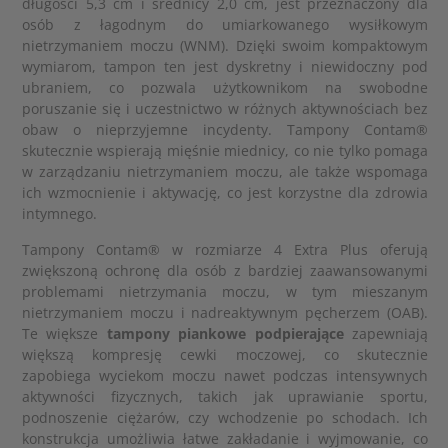
długości 5,3 cm i średnicy 2,0 cm, jest przeznaczony dla
osób z łagodnym do umiarkowanego wysiłkowym
nietrzymaniem moczu (WNM). Dzięki swoim kompaktowym
wymiarom, tampon ten jest dyskretny i niewidoczny pod
ubraniem, co pozwala użytkownikom na swobodne
poruszanie się i uczestnictwo w różnych aktywnościach bez
obaw o nieprzyjemne incydenty. Tampony Contam®
skutecznie wspierają mięśnie miednicy, co nie tylko pomaga
w zarządzaniu nietrzymaniem moczu, ale także wspomaga
ich wzmocnienie i aktywację, co jest korzystne dla zdrowia
intymnego.
Tampony Contam® w rozmiarze 4 Extra Plus oferują
zwiększoną ochronę dla osób z bardziej zaawansowanymi
problemami nietrzymania moczu, w tym mieszanym
nietrzymaniem moczu i nadreaktywnym pęcherzem (OAB).
Te większe
tampony piankowe podpierające
zapewniają
większą kompresję cewki moczowej, co skutecznie
zapobiega wyciekom moczu nawet podczas intensywnych
aktywności fizycznych, takich jak uprawianie sportu,
podnoszenie ciężarów, czy wchodzenie po schodach. Ich
konstrukcja umożliwia łatwe zakładanie i wyjmowanie, co