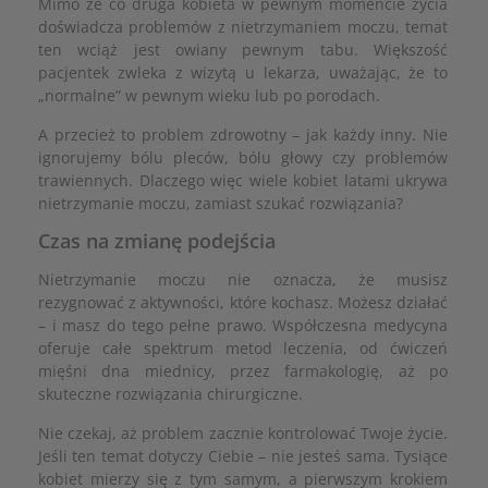
Mimo że co druga kobieta w pewnym momencie życia
doświadcza problemów z nietrzymaniem moczu, temat
ten wciąż jest owiany pewnym tabu. Większość
pacjentek zwleka z wizytą u lekarza, uważając, że to
„normalne” w pewnym wieku lub po porodach.
A przecież to problem zdrowotny – jak każdy inny. Nie
ignorujemy bólu pleców, bólu głowy czy problemów
trawiennych. Dlaczego więc wiele kobiet latami ukrywa
nietrzymanie moczu, zamiast szukać rozwiązania?
Czas na zmianę podejścia
Nietrzymanie moczu nie oznacza, że musisz
rezygnować z aktywności, które kochasz. Możesz działać
– i masz do tego pełne prawo. Współczesna medycyna
oferuje całe spektrum metod leczenia, od ćwiczeń
mięśni dna miednicy, przez farmakologię, aż po
skuteczne rozwiązania chirurgiczne.
Nie czekaj, aż problem zacznie kontrolować Twoje życie.
Jeśli ten temat dotyczy Ciebie – nie jesteś sama. Tysiące
kobiet mierzy się z tym samym, a pierwszym krokiem