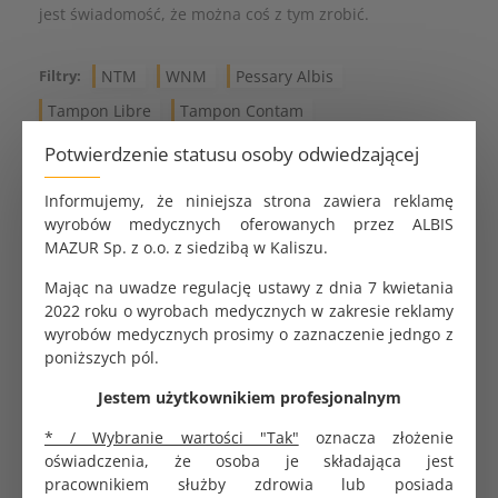
jest świadomość, że można coś z tym zrobić.
Filtry:
NTM
WNM
Pessary Albis
Tampon Libre
Tampon Contam
Tampon podpierający
Tampon piankowy
Potwierdzenie statusu osoby odwiedzającej
Informujemy, że niniejsza strona zawiera reklamę
wyrobów medycznych oferowanych przez ALBIS
Produkty powiązane z artykułem
MAZUR Sp. z o.o. z siedzibą w Kaliszu.
Mając na uwadze regulację ustawy z dnia 7 kwietania
2022 roku o wyrobach medycznych w zakresie reklamy
wyrobów medycznych prosimy o zaznaczenie jedngo z
poniższych pól.
Jestem użytkownikiem profesjonalnym
* / Wybranie wartości "Tak"
oznacza złożenie
oświadczenia, że osoba je składająca jest
pracownikiem służby zdrowia lub posiada