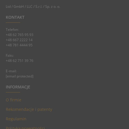
Ltd / GmbH / LLC / S.r.l. / Sp. z o. o.
KONTAKT
Telefon:
+48 62 765 95 93
+48 667 2222 14
+48 781 4444 95
Faks:
+48 62 751 39 76
E-mail:
[email protected]
INFORMACJE
O firmie
Rekomendacje i patenty
Regulamin
Polityka prywatności