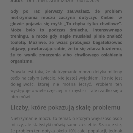
Autor:
Dr n. med. Artur Mazur
04/10/2023
Gdy po raz pierwszy zauważasz, że problem
nietrzymania moczu zaczyna dotyczyć Ciebie, w
głowie pojawia się myśl: „To chyba tylko chwilowe”.
Może było to podczas śmiechu, intensywnego
treningu, a może gdy nagle musiałaś pilnie znaleźć
toaletę. Możliwe, że wciąż próbujesz bagatelizować
objawy, powtarzając sobie, że to się zdarza każdemu,
że to wynik zmęczenia albo chwilowego osłabienia
organizmu.
Prawda jest taka, że nietrzymanie moczu dotyka miliony
osób na całym świecie. Nie jesteś wyjątkiem. To nie jest
dolegliwość, której nie można leczyć. Problem ten
występuje o wiele częściej, niż myślisz – ale rzadko się o
nim mówi.
Liczby, które pokazują skalę problemu
Nietrzymanie moczu to temat, o którym większość osób
milczy, ale statystyki mówią same za siebie. Szacuje się,
że problem ten dotyka około 10% całej populacji, jednak