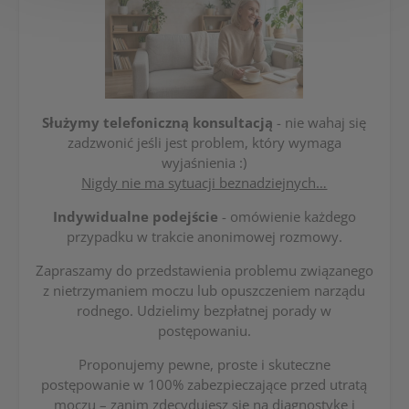
Służymy telefoniczną konsultacją
- nie wahaj się
zadzwonić jeśli jest problem, który wymaga
wyjaśnienia :)
Nigdy nie ma sytuacji beznadziejnych
…
Indywidualne podejście
- omówienie każdego
przypadku w trakcie anonimowej rozmowy.
Zapraszamy do przedstawienia problemu związanego
z nietrzymaniem moczu lub opuszczeniem narządu
rodnego. Udzielimy bezpłatnej porady w
postępowaniu.
Proponujemy pewne, proste i skuteczne
postępowanie w 100% zabezpieczające przed utratą
moczu – zanim zdecydujesz się na diagnostykę i