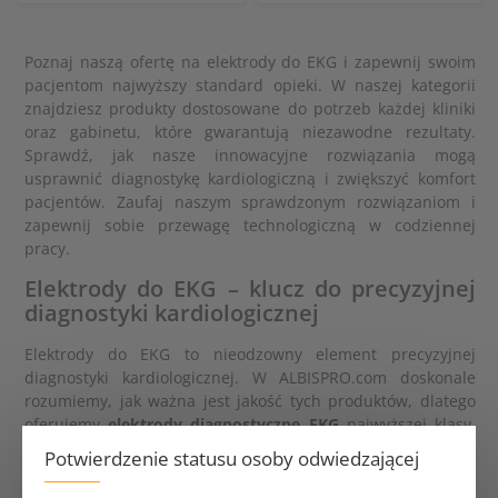
Poznaj naszą ofertę na elektrody do EKG i zapewnij swoim
pacjentom najwyższy standard opieki. W naszej kategorii
znajdziesz produkty dostosowane do potrzeb każdej kliniki
oraz gabinetu, które gwarantują niezawodne rezultaty.
Sprawdź, jak nasze innowacyjne rozwiązania mogą
usprawnić diagnostykę kardiologiczną i zwiększyć komfort
pacjentów. Zaufaj naszym sprawdzonym rozwiązaniom i
zapewnij sobie przewagę technologiczną w codziennej
pracy.
Elektrody do EKG – klucz do precyzyjnej
diagnostyki kardiologicznej
Elektrody do EKG to nieodzowny element precyzyjnej
diagnostyki kardiologicznej. W ALBISPRO.com doskonale
rozumiemy, jak ważna jest jakość tych produktów, dlatego
oferujemy
elektrody diagnostyczne EKG
najwyższej klasy.
Dzięki nim możesz przeprowadzać dokładne badania,
Potwierdzenie statusu osoby odwiedzającej
oceniając stan serca pacjentów. Nasze
elektrody
samoprzylepne EKG
gwarantują stabilne mocowanie, co