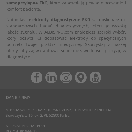
samoprzylepne EKG
, które zapewniają pewne mocowanie i
komfort pacjenta.
Natomiast
elektrody diagnostyczne EKG
są doskonałe do
standardowych badań diagnostycznych, oferując wysoką
jakość sygnału. W ALBISPRO.com znajdziesz szeroki wybór,
który pozwoli Ci dopasować elektrody do specyficznych
potrzeb Twojej praktyki medycznej. Skorzystaj z naszej
oferty, aby zagwarantować sobie niezawodność i precyzję w
diagnostyce.
DANE FIRMY
ALBIS MAZUR SPÓŁKA Z OGRANICZONĄ ODPOWIEDZIALNOŚCIĄ
Stawiszyńska 10 lok. 2, PL-62800 Kalisz
NIP / VAT PL6182139326
REGON 301944633