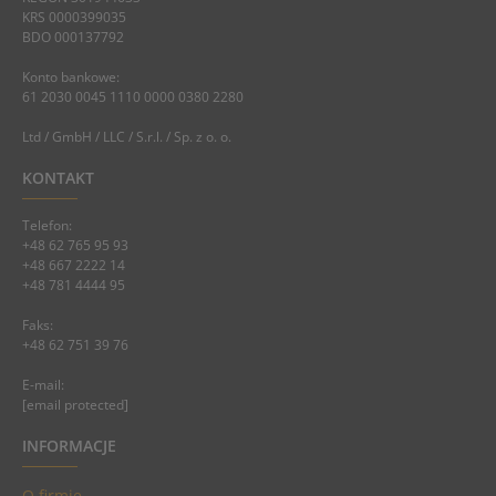
KRS 0000399035
BDO 000137792
Konto bankowe:
61 2030 0045 1110 0000 0380 2280
Ltd / GmbH / LLC / S.r.l. / Sp. z o. o.
KONTAKT
Telefon:
+48 62 765 95 93
+48 667 2222 14
+48 781 4444 95
Faks:
+48 62 751 39 76
E-mail:
[email protected]
INFORMACJE
O firmie