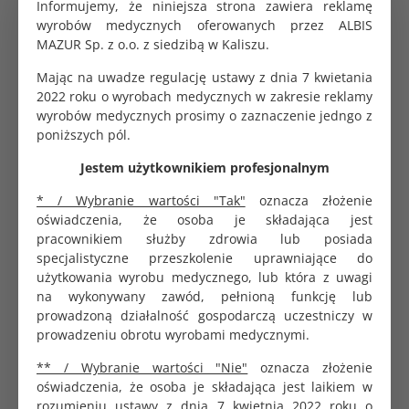
Informujemy, że niniejsza strona zawiera reklamę
przekłada się na precyzyjność odczytu i komfort pacjenta
wyrobów medycznych oferowanych przez ALBIS
podczas badania. To niezwykle istotne, aby każda diagnoza
MAZUR Sp. z o.o. z siedzibą w Kaliszu.
była rzetelna i oparta na wiarygodnych pomiarach.
Mając na uwadze regulację ustawy z dnia 7 kwietania
W asortymencie ALBISPRO.com znajdziesz także
elektrody
2022 roku o wyrobach medycznych w zakresie reklamy
jednorazowe EKG
oraz opcje wielorazowe, które dostosujesz
wyrobów medycznych prosimy o zaznaczenie jedngo z
do różnorodnych potrzeb klinicznych. Dbamy o to, abyś
poniższych pól.
zawsze miał dostęp do najlepszego wyposażenia, które
spełnia najwyższe standardy jakości i bezpieczeństwa. Nasz
Jestem użytkownikiem profesjonalnym
zespół zapewnia Ci sprawny i szybki kontakt oraz wsparcie
* / Wybranie wartości "Tak"
oznacza złożenie
przed i po sprzedaży. Wybierając nasze produkty, masz
oświadczenia, że osoba je składająca jest
pewność, że współpracujesz z etycznym sprzedawcą, który
pracownikiem służby zdrowia lub posiada
dba o Twoje potrzeby.
specjalistyczne przeszkolenie uprawniające do
Kompleksowa oferta akcesoriów do badań EKG
użytkowania wyrobu medycznego, lub która z uwagi
na wykonywany zawód, pełnioną funkcję lub
Nasza kompleksowa oferta akcesoriów do badań EKG w
prowadzoną działalność gospodarczą uczestniczy w
ALBISPRO.com zapewnia pełne wsparcie w procesie
prowadzeniu obrotu wyrobami medycznymi.
diagnostycznym. Oferujemy
żel do EKG
, który poprawia
przewodzenie sygnału i zwiększa jakość odczytu. Dzięki
** / Wybranie wartości "Nie"
oznacza złożenie
temu zapewnisz sobie i pacjentom najlepsze warunki do
oświadczenia, że osoba je składająca jest laikiem w
przeprowadzenia badań. Dbamy również o to, abyś miał
rozumieniu ustawy z dnia 7 kwietnia 2022 roku o