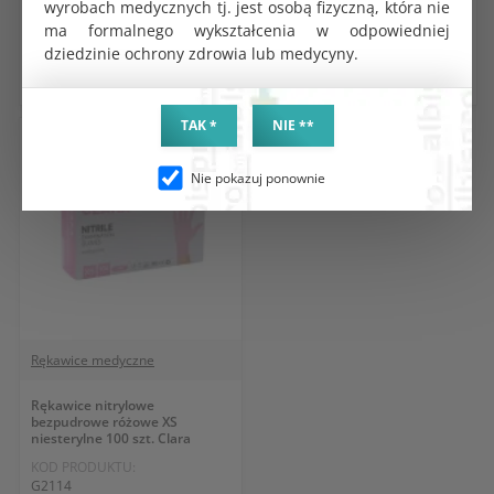
wyrobach medycznych tj. jest osobą fizyczną, która nie
17.23 zł
17.23 zł
ma formalnego wykształcenia w odpowiedniej
dziedzinie ochrony zdrowia lub medycyny.
DO KOSZYKA
DO KOSZYKA
TAK *
NIE **
Nie pokazuj ponownie
Rękawice medyczne
Rękawice nitrylowe
bezpudrowe różowe XS
niesterylne 100 szt. Clara
KOD PRODUKTU:
G2114