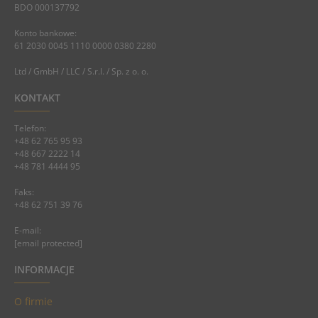
BDO 000137792
Konto bankowe:
61 2030 0045 1110 0000 0380 2280
Ltd / GmbH / LLC / S.r.l. / Sp. z o. o.
KONTAKT
Telefon:
+48 62 765 95 93
+48 667 2222 14
+48 781 4444 95
Faks:
+48 62 751 39 76
E-mail:
[email protected]
INFORMACJE
O firmie