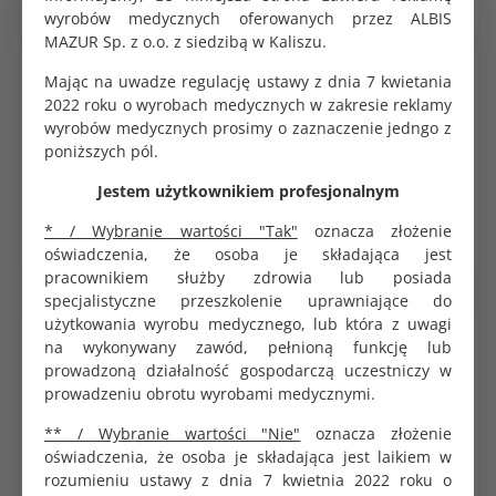
wyrobów medycznych oferowanych przez ALBIS
MAZUR Sp. z o.o. z siedzibą w Kaliszu.
Mając na uwadze regulację ustawy z dnia 7 kwietania
2022 roku o wyrobach medycznych w zakresie reklamy
wyrobów medycznych prosimy o zaznaczenie jedngo z
poniższych pól.
Jestem użytkownikiem profesjonalnym
* / Wybranie wartości "Tak"
oznacza złożenie
oświadczenia, że osoba je składająca jest
pracownikiem służby zdrowia lub posiada
Rękawice medyczne
Rękawice medyczne
specjalistyczne przeszkolenie uprawniające do
użytkowania wyrobu medycznego, lub która z uwagi
Rękawice nitrylowe
Rękawice nitrylowe
na wykonywany zawód, pełnioną funkcję lub
bezpudrowe różowe M
bezpudrowe różowe S
prowadzoną działalność gospodarczą uczestniczy w
niesterylne 100 szt. Clara
niesterylne 100 szt. Clara
prowadzeniu obrotu wyrobami medycznymi.
KOD PRODUKTU:
KOD PRODUKTU:
G2116
G2115
** / Wybranie wartości "Nie"
oznacza złożenie
BRUTTO
BRUTTO
oświadczenia, że osoba je składająca jest laikiem w
18.61 zł
18.61 zł
rozumieniu ustawy z dnia 7 kwietnia 2022 roku o
NETTO
NETTO