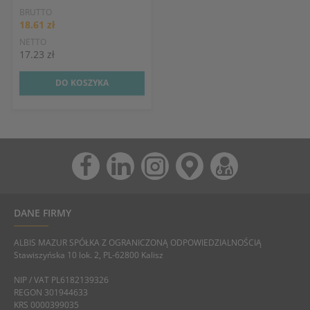
BRUTTO
18.61 zł
NETTO
17.23 zł
DO KOSZYKA
DANE FIRMY
ALBIS MAZUR SPÓŁKA Z OGRANICZONĄ ODPOWIEDZIALNOŚCIĄ
Stawiszyńska 10 lok. 2, PL-62800 Kalisz
NIP / VAT PL6182139326
REGON 301944633
KRS 0000399035