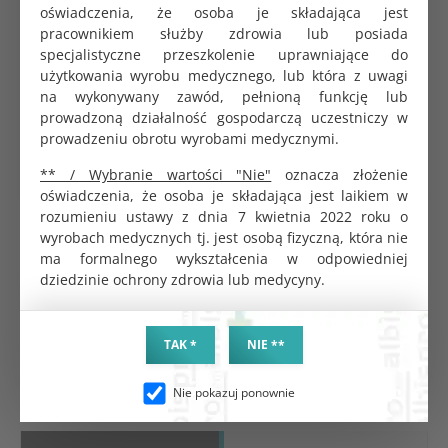
Opakowanie
oświadczenia, że osoba je składająca jest
12 rolek (600 odcinków)
zbiorcze
pracownikiem służby zdrowia lub posiada
specjalistyczne przeszkolenie uprawniające do
Odpowiedzialność za zgodność
użytkowania wyrobu medycznego, lub która z uwagi
na wykonywany zawód, pełnioną funkcję lub
Weber & Weber Sp. z o.o., Puńców,
prowadzoną działalność gospodarczą uczestniczy w
Producent
Cieszyńska 229, 43-400 Cieszyn, Polska
prowadzeniu obrotu wyrobami medycznymi.
[email protected]
Adres e-mail
** / Wybranie wartości "Nie"
oznacza złożenie
oświadczenia, że osoba je składająca jest laikiem w
rozumieniu ustawy z dnia 7 kwietnia 2022 roku o
wyrobach medycznych tj. jest osobą fizyczną, która nie
MedixPro serwety medyczne bibułowo - foliowe. Trzy
ma formalnego wykształcenia w odpowiedniej
warstwy bibuła - bibuła - folia. Rolka 33 cm x 50 cm. 50
dziedzinie ochrony zdrowia lub medycyny.
sztuk na rolce. Nieprzemakalne. Kolor niebieski.
Opakowanie zbiorcze 12 rolek. Jednostka zakupu 1
rolka.
TAK *
NIE **
Nie pokazuj ponownie