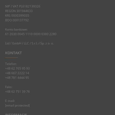
NIP / VAT PL6182139326
REGON 301944633
KRS 0000399035
BDO 000137792
Konto bankowe:
61 2030 0045 1110 0000 0380 2280
Ltd / GmbH / LLC / S.r.l. / Sp. z o. o.
KONTAKT
Telefon:
+48 62 765 95 93
+48 667 2222 14
+48 781 4444 95
Faks:
+48 62 751 39 76
E-mail:
[email protected]
INFORMACJE