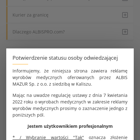
Kurier za granicę
Dlaczego ALBISPRO.com?
Parametry produktu
Potwierdzenie statusu osoby odwiedzającej
Liczba warstw
3: bibuła + bibuła + folia
Informujemy, że niniejsza strona zawiera reklamę
wyrobów medycznych oferowanych przez ALBIS
Kolor
Niebieski
MAZUR Sp. z o.o. z siedzibą w Kaliszu.
Wymiary
33x50 cm
Mając na uwadze regulację ustawy z dnia 7 kwietania
2022 roku o wyrobach medycznych w zakresie reklamy
Dane logistyczne
wyrobów medycznych prosimy o zaznaczenie jedngo z
poniższych pól.
Opakowanie
1 rolka (50 odcinków)
Jestem użytkownikiem profesjonalnym
jednostkowe
* / Wybranie wartości "Tak"
oznacza złożenie