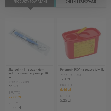
PRODUKTY POWIĄZANE
CHĘTNIE KUPOWANE
Skalpel nr 11 z trzonkiem
Pojemnik PCV na zużyte igły 1L
jednorazowy sterylny op. 10
KOD PRODUKTU:
szt.
G0129
KOD PRODUKTU:
BRUTTO
G1532
6.46 zł
BRUTTO
NETTO
27.00 zł
5.25 zł
NETTO
25.00 zł