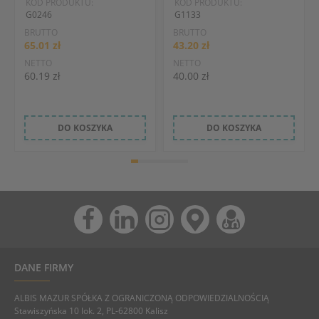
KOD PRODUKTU:
KOD PRODUKTU:
G0246
G1133
BRUTTO
BRUTTO
65.01 zł
43.20 zł
NETTO
NETTO
60.19 zł
40.00 zł
DO KOSZYKA
DO KOSZYKA
DANE FIRMY
ALBIS MAZUR SPÓŁKA Z OGRANICZONĄ ODPOWIEDZIALNOŚCIĄ
Stawiszyńska 10 lok. 2, PL-62800 Kalisz