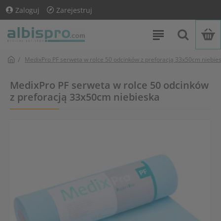
Zaloguj
Zarejestruj
MedixPro PF serweta w rolce 50 odcinków z preforacją 33x50cm niebie
MedixPro PF serweta w rolce 50 odcinków
z preforacją 33x50cm niebieska