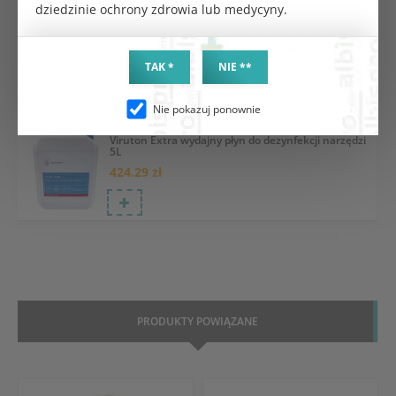
dziedzinie ochrony zdrowia lub medycyny.
Lysoformin 3000 płyn 1L
98.82 zł
TAK *
NIE **
Nie pokazuj ponownie
Viruton Extra wydajny płyn do dezynfekcji narzędzi
5L
424.29 zł
PRODUKTY POWIĄZANE