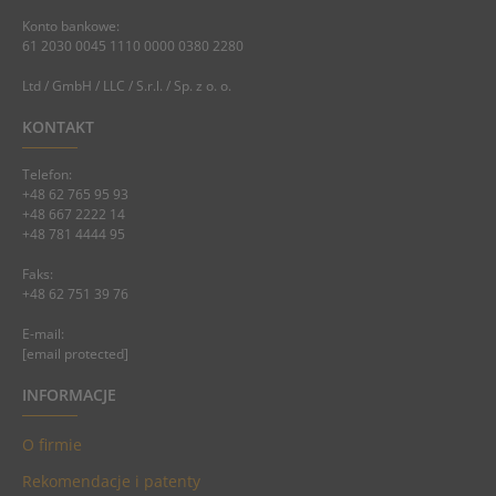
Konto bankowe:
61 2030 0045 1110 0000 0380 2280
Ltd / GmbH / LLC / S.r.l. / Sp. z o. o.
KONTAKT
Telefon:
+48 62 765 95 93
+48 667 2222 14
+48 781 4444 95
Faks:
+48 62 751 39 76
E-mail:
[email protected]
INFORMACJE
O firmie
Rekomendacje i patenty