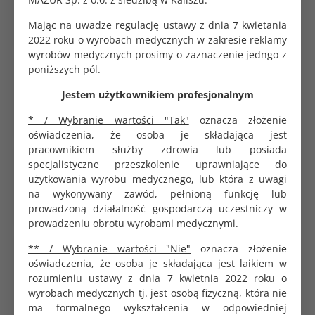
0.35 zł
Mając na uwadze regulację ustawy z dnia 7 kwietania
2022 roku o wyrobach medycznych w zakresie reklamy
wyrobów medycznych prosimy o zaznaczenie jedngo z
poniższych pól.
Koperta do sterylizacji samoprzylepna 9x26cm
SoftMed
Jestem użytkownikiem profesjonalnym
0.32 zł
* / Wybranie wartości "Tak"
oznacza złożenie
oświadczenia, że osoba je składająca jest
pracownikiem służby zdrowia lub posiada
Viruton Pulver proszek do dezynfekcji narzędzi 1kg
specjalistyczne przeszkolenie uprawniające do
153.00 zł
użytkowania wyrobu medycznego, lub która z uwagi
na wykonywany zawód, pełnioną funkcję lub
prowadzoną działalność gospodarczą uczestniczy w
prowadzeniu obrotu wyrobami medycznymi.
** / Wybranie wartości "Nie"
oznacza złożenie
Viruton Extra wydajny płyn do dezynfekcji narzędzi
1L
oświadczenia, że osoba je składająca jest laikiem w
115.20 zł
rozumieniu ustawy z dnia 7 kwietnia 2022 roku o
wyrobach medycznych tj. jest osobą fizyczną, która nie
ma formalnego wykształcenia w odpowiedniej