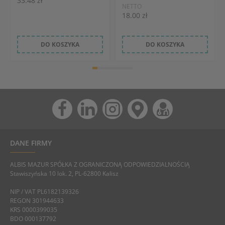
33.48 zł
NETTO
18.00 zł
DO KOSZYKA
DO KOSZYKA
DANE FIRMY
ALBIS MAZUR SPÓŁKA Z OGRANICZONĄ ODPOWIEDZIALNOŚCIĄ
Stawiszyńska 10 lok. 2, PL-62800 Kalisz
NIP / VAT PL6182139326
REGON 301944633
KRS 0000399035
BDO 000137792