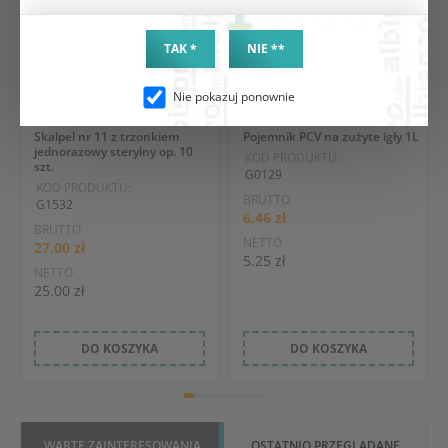
TAK *
NIE **
Nie pokazuj ponownie
Skalpel nr 11 z trzonkiem
Pojemnik PCV na zużyte igły 1L
jednorazowy sterylny op. 10
KOD PRODUKTU:
szt.
G0129
KOD PRODUKTU:
BRUTTO
G1532
6.46 zł
BRUTTO
NETTO
27.00 zł
5.25 zł
NETTO
25.00 zł
DO KOSZYKA
DO KOSZYKA
WARTE ZAINTERESOWANIA
OSTATNIO PRZEGLĄDANE