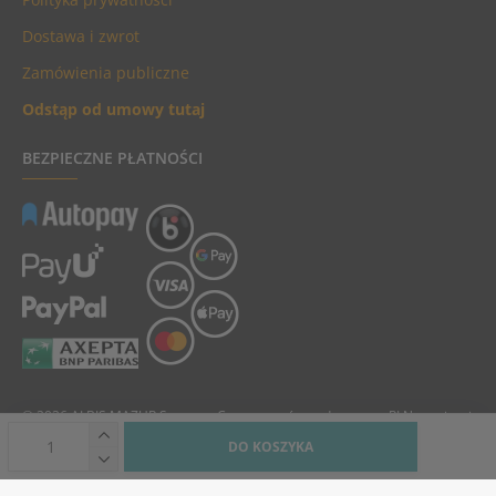
Dostawa i zwrot
Zamówienia publiczne
Odstąp od umowy tutaj
BEZPIECZNE PŁATNOŚCI
© 2026 ALBIS MAZUR Sp. z o.o. Ceny towarów podane są w PLN, zawierają
podatek VAT i nie zawierają kosztów dostawy.
DO KOSZYKA