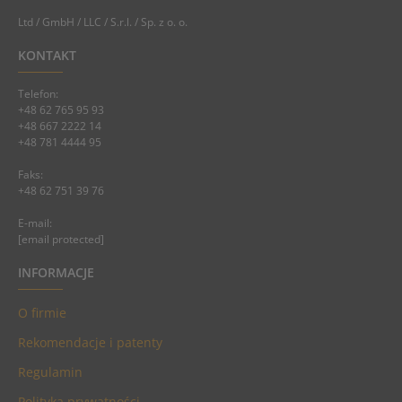
Ltd / GmbH / LLC / S.r.l. / Sp. z o. o.
KONTAKT
Telefon:
+48 62 765 95 93
+48 667 2222 14
+48 781 4444 95
Faks:
+48 62 751 39 76
E-mail:
[email protected]
INFORMACJE
O firmie
Rekomendacje i patenty
Regulamin
Polityka prywatności