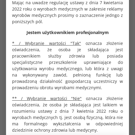
Mając na uwadze regulację ustawy z dnia 7 kwietania
Dane logistyczne
2022 roku o wyrobach medycznych w zakresie reklamy
wyrobów medycznych prosimy o zaznaczenie jedngo z
Opakowanie jednostkowe
1 szt.
poniższych pól.
Jestem użytkownikiem profesjonalnym
Informacja dla lekarza kierującego - druk na papierze
* / Wybranie wartości "Tak"
oznacza złożenie
samokopiującym, druk jednostronny, poziom, format
oświadczenia, że osoba je składająca jest
A5. Blok 100 kartek.
pracownikiem służby zdrowia lub posiada
specjalistyczne przeszkolenie uprawniające do
użytkowania wyrobu medycznego, lub która z uwagi
na wykonywany zawód, pełnioną funkcję lub
prowadzoną działalność gospodarczą uczestniczy w
prowadzeniu obrotu wyrobami medycznymi.
PRODUKTY POWIĄZANE
CHĘTNIE KUPOWANE
** / Wybranie wartości "Nie"
oznacza złożenie
oświadczenia, że osoba je składająca jest laikiem w
rozumieniu ustawy z dnia 7 kwietnia 2022 roku o
wyrobach medycznych tj. jest osobą fizyczną, która nie
ma formalnego wykształcenia w odpowiedniej
dziedzinie ochrony zdrowia lub medycyny.