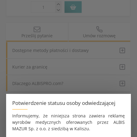
Prześlij pytanie
Umów rozmowę
Dostępne metody płatności i dostawy
Kurier za granicę
Dlaczego ALBISPRO.com?
Potwierdzenie statusu osoby odwiedzającej
Parametry produktu
Informujemy, że niniejsza strona zawiera reklamę
Format
A5
wyrobów medycznych oferowanych przez ALBIS
MAZUR Sp. z o.o. z siedzibą w Kaliszu.
Liczba arkuszy
100 szt.