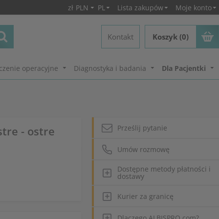
zł
PLN
PL
Lista zakupów
Moje konto
Kontakt
Koszyk (0)
czenie operacyjne
Diagnostyka i badania
Dla Pacjentki
Prześlij pytanie
tre - ostre
Umów rozmowę
Dostępne metody płatności i
dostawy
Kurier za granicę
Dlaczego ALBISPRO.com?