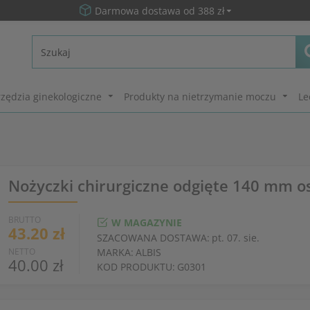
Darmowa dostawa od 388 zł
zędzia ginekologiczne
Produkty na nietrzymanie moczu
Le
Nożyczki chirurgiczne odgięte 140 mm os
BRUTTO
W MAGAZYNIE
43.20 zł
SZACOWANA DOSTAWA:
pt. 07. sie.
NETTO
MARKA:
ALBIS
40.00 zł
KOD PRODUKTU:
G0301