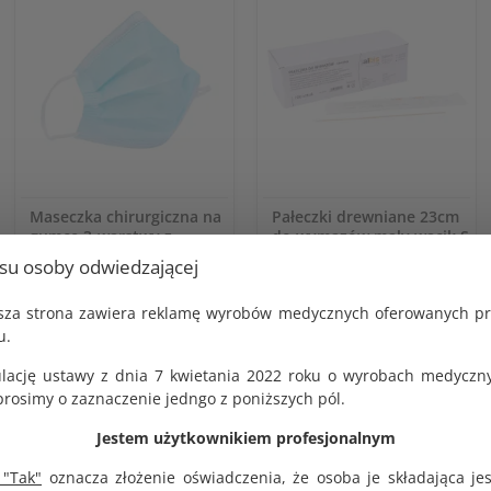
Maseczka chirurgiczna na
Pałeczki drewniane 23cm
gumce 3-warstwy z
do wymazów mały wacik S
usztywnieniem na nos op.
5mm sterylne op. 100 szt.
usu osoby odwiedzającej
50 szt.
KOD PRODUKTU:
G1279
KOD PRODUKTU:
jsza strona zawiera reklamę wyrobów medycznych oferowanych p
G1431
BRUTTO
u.
27.00 zł
BRUTTO
10.26 zł
lację ustawy z dnia 7 kwietania 2022 roku o wyrobach medyczny
NETTO
25.00 zł
NETTO
osimy o zaznaczenie jedngo z poniższych pól.
9.50 zł
Jestem użytkownikiem profesjonalnym
 "Tak"
oznacza złożenie oświadczenia, że osoba je składająca je