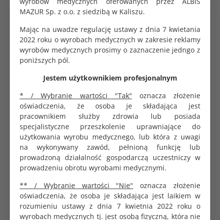
wyrobów medycznych oferowanych przez ALBIS
Główne cechy
MAZUR Sp. z o.o. z siedzibą w Kaliszu.
wykonany z hipoalergicznej dzianiny bawełnianej,
Mając na uwadze regulację ustawy z dnia 7 kwietania
odpowiedniej do kontaktu ze skórą
2022 roku o wyrobach medycznych w zakresie reklamy
specjalna, ergonomiczna konstrukcja
wyrobów medycznych prosimy o zaznaczenie jedngo z
zapewniająca optymalne dopasowanie i wysoki
poniższych pól.
komfort użytkowania
bardzo wytrzymała i elastyczna struktura
Jestem użytkownikiem profesjonalnym
pozwalająca na wielokrotne zastosowanie
* / Wybranie wartości "Tak"
oznacza złożenie
produktu
oświadczenia, że osoba je składająca jest
rozmiar 5 cm x 4 m, zapewniający wsparcie i
pracownikiem służby zdrowia lub posiada
stabilizację w wielu miejscach ciała
specjalistyczne przeszkolenie uprawniające do
oddychająca struktura umożliwiająca swobodny
użytkowania wyrobu medycznego, lub która z uwagi
dopływ tlenu do skóry i odprowadzanie wilgoci
na wykonywany zawód, pełnioną funkcję lub
Główne korzyści
prowadzoną działalność gospodarczą uczestniczy w
prowadzeniu obrotu wyrobami medycznymi.
wysoki komfort i bezpieczeństwo użytkowania
możliwość wielokrotnego wykorzystania do
** / Wybranie wartości "Nie"
oznacza złożenie
różnych celów
oświadczenia, że osoba je składająca jest laikiem w
zmniejszone ryzyko podrażnień i odleżyn
rozumieniu ustawy z dnia 7 kwietnia 2022 roku o
dbałość o zdrowie skóry i jej prawidłową
wyrobach medycznych tj. jest osobą fizyczną, która nie