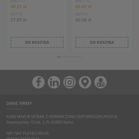
BRUTTO
BRUTTO
30.21 zł
65.43 zł
NETTO
NETTO
27.97 zł
60.58 zł
DO KOSZYKA
DO KOSZYKA
DANE FIRMY
ALBIS MAZUR SPÓŁKA Z OGRANICZONĄ ODPOWIEDZIALNOŚCIĄ
Stawiszyńska 10 lok. 2, PL-62800 Kalisz
NIP / VAT PL6182139326
REGON 301944633