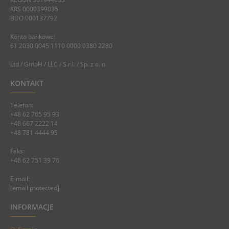
KRS 0000399035
BDO 000137792
Konto bankowe:
61 2030 0045 1110 0000 0380 2280
Ltd / GmbH / LLC / S.r.l. / Sp. z o. o.
KONTAKT
Telefon:
+48 62 765 95 93
+48 667 2222 14
+48 781 4444 95
Faks:
+48 62 751 39 76
E-mail:
[email protected]
INFORMACJE