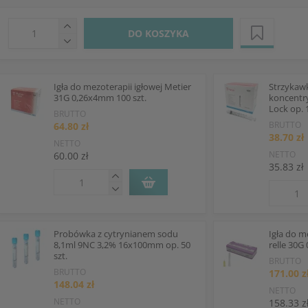
DO KOSZYKA
Igła do mezoterapii igłowej Metier
Strzykaw
31G 0,26x4mm 100 szt.
koncentr
Lock op. 
BRUTTO
BRUTTO
64.80 zł
38.70 zł
NETTO
NETTO
60.00 zł
35.83 zł
Probówka z cytrynianem sodu
Igła do m
8,1ml 9NC 3,2% 16x100mm op. 50
relle 30G
szt.
BRUTTO
BRUTTO
171.00 z
148.04 zł
NETTO
NETTO
158.33 z