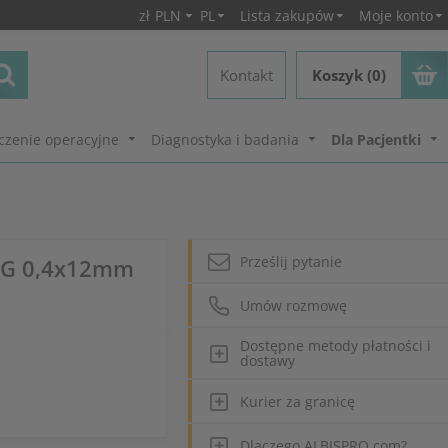
zł
PLN
PL
Lista zakupów
Moje konto
Kontakt
Koszyk (0)
czenie operacyjne
Diagnostyka i badania
Dla Pacjentki
Prześlij pytanie
27G 0,4x12mm
Umów rozmowę
Dostępne metody płatności i
dostawy
Kurier za granicę
Dlaczego ALBISPRO.com?