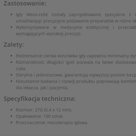
Zastosowanie:
Igły Meso-relle zostały zaprojektowane specjalnie z 
umożliwiając precyzyjne podawanie preparatów w różne ob
Wykorzystywane w medycynie estetycznej i przeciw
wymagających wysokiej precyzji.
Zalety:
Ekstremalnie cienka końcówka igły zapewnia minimalny dys
Różnorodność długości igieł pozwala na łatwe dostosowa
ciała.
Sterylne i jednorazowe, gwarantują najwyższy poziom bezp
Nieustanne badania i rozwój produktu poprawiają komfor
dla lekarza, jak i pacjenta.
Specyfikacja techniczna:
Rozmiar: 27G (0,4 x 12 mm).
Opakowanie: 100 sztuk.
Przeznaczenie: mezoterapia igłowa.