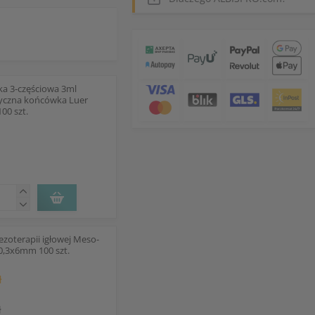
ka 3-częściowa 3ml
yczna końcówka Luer
100 szt.
ezoterapii igłowej Meso-
 0,3x6mm 100 szt.
ł
ł