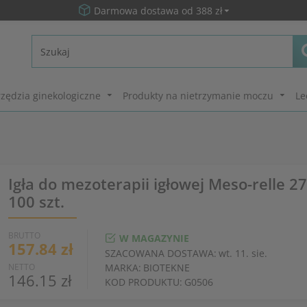
Darmowa dostawa od 388 zł
zędzia ginekologiczne
Produkty na nietrzymanie moczu
Le
Igła do mezoterapii igłowej Meso-relle 
100 szt.
BRUTTO
W MAGAZYNIE
157.84 zł
SZACOWANA DOSTAWA:
wt. 11. sie.
NETTO
MARKA:
BIOTEKNE
146.15 zł
KOD PRODUKTU:
G0506