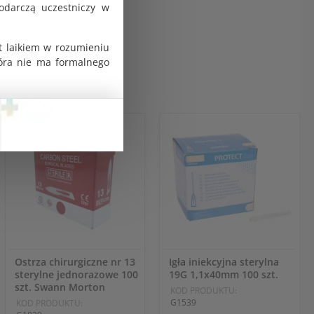
odarczą uczestniczy w
t laikiem w rozumieniu
tóra nie ma formalnego
Ostrza chirurgiczne nr 13
Igła iniekcyjna sterylna
sterylne jednorazowe 100
19G 1,1x40mm 100 szt.
szt. Swann Morton
KOD PRODUKTU:
G1539
KOD PRODUKTU: