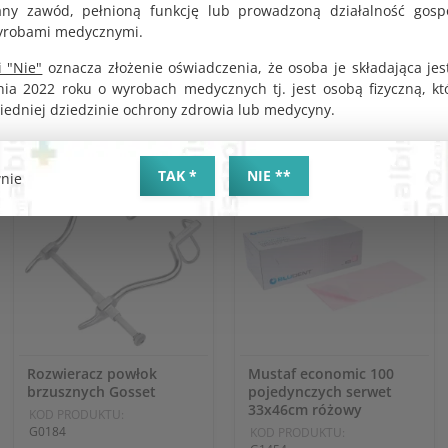
y zawód, pełnioną funkcję lub prowadzoną działalność gosp
yrobami medycznymi.
 "Nie"
oznacza złożenie oświadczenia, że osoba je składająca jes
nia 2022 roku o wyrobach medycznych tj. jest osobą fizyczną, k
iedniej dziedzinie ochrony zdrowia lub medycyny.
TAK *
NIE **
nie
Rozwieracz powłok
Mustaf economic 100
brzusznych Gosset
pojedynczych serwet
33x46cm różowy
KOD PRODUKTU:
G0184
KOD PRODUKTU: