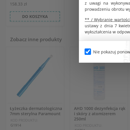
z uwagi na wykonywan
158.33 zł
prowadzeniu obrotu w
DO KOSZYKA
** / Wybranie wartości
ustawy z dnia 7 kwiet
wykształcenia w odpow
Zobacz inne produkty
Nie pokazuj ponow
Łyżeczka dermatologiczna
AHD 1000 dezynfekcja rąk
7mm sterylna Paramount
i skóry z atomizerem
250ml
KOD PRODUKTU:
G1914
KOD PRODUKTU: