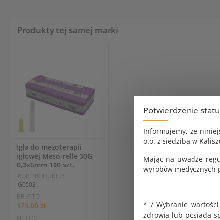
Produkty tej samej marki
Potwierdzenie stat
Informujemy, że ninie
o.o. z siedzibą w Kalisz
Igła do mezoterapii
igłowej Meso-relle 30G
Mając na uwadze regu
0,3x6mm 100 szt.
wyrobów medycznych pr
KOD PRODUKTU:
G0502
BRUTTO
* / Wybranie wartości
171.00 zł
zdrowia lub posiada s
NETTO