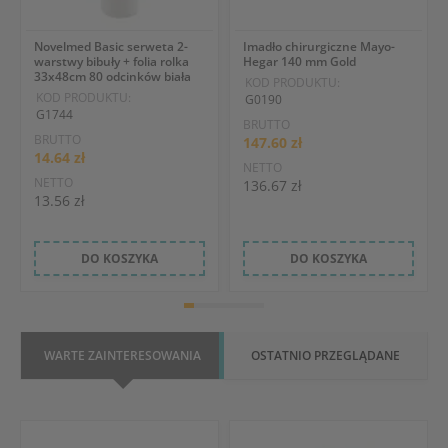
Novelmed Basic serweta 2-
Imadło chirurgiczne Mayo-
warstwy bibuły + folia rolka
Hegar 140 mm Gold
33x48cm 80 odcinków biała
KOD PRODUKTU:
KOD PRODUKTU:
G0190
G1744
BRUTTO
BRUTTO
147.60 zł
14.64 zł
NETTO
NETTO
136.67 zł
13.56 zł
DO KOSZYKA
DO KOSZYKA
WARTE ZAINTERESOWANIA
OSTATNIO PRZEGLĄDANE