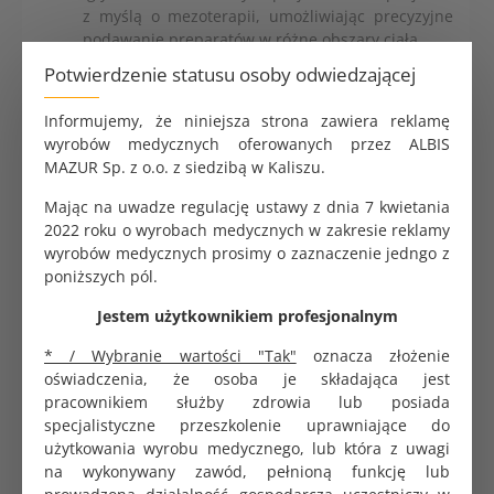
z myślą o mezoterapii, umożliwiając precyzyjne
podawanie preparatów w różne obszary ciała.
Wykorzystywane w medycynie estetycznej i
Potwierdzenie statusu osoby odwiedzającej
przeciwbólowej do zabiegów wymagających
wysokiej precyzji.
Informujemy, że niniejsza strona zawiera reklamę
Zalety:
wyrobów medycznych oferowanych przez ALBIS
MAZUR Sp. z o.o. z siedzibą w Kaliszu.
Ekstremalnie cienka końcówka igły zapewnia
Mając na uwadze regulację ustawy z dnia 7 kwietania
minimalny dyskomfort dla pacjenta.
2022 roku o wyrobach medycznych w zakresie reklamy
Różnorodność długości igieł pozwala na łatwe
wyrobów medycznych prosimy o zaznaczenie jedngo z
dostosowanie do różnych partii ciała.
poniższych pól.
Sterylne i jednorazowe, gwarantują najwyższy
poziom bezpieczeństwa i higieny.
Jestem użytkownikiem profesjonalnym
Nieustanne badania i rozwój produktu
poprawiają komfort użytkowania zarówno dla
* / Wybranie wartości "Tak"
oznacza złożenie
lekarza, jak i pacjenta.
oświadczenia, że osoba je składająca jest
pracownikiem służby zdrowia lub posiada
Specyfikacja techniczna:
specjalistyczne przeszkolenie uprawniające do
użytkowania wyrobu medycznego, lub która z uwagi
Rozmiar: 30G (0,3 x 6 mm).
na wykonywany zawód, pełnioną funkcję lub
Opakowanie: 100 sztuk.