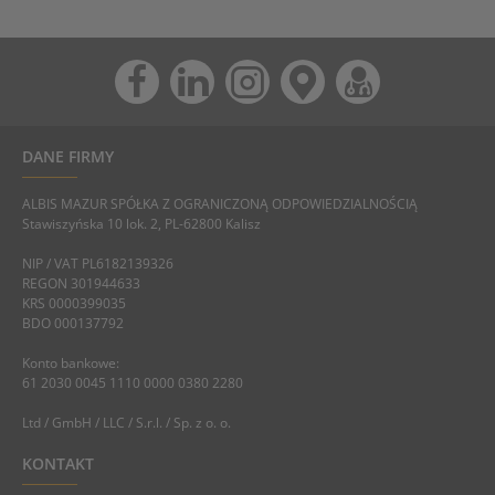
DANE FIRMY
ALBIS MAZUR SPÓŁKA Z OGRANICZONĄ ODPOWIEDZIALNOŚCIĄ
Stawiszyńska 10 lok. 2, PL-62800 Kalisz
NIP / VAT PL6182139326
REGON 301944633
KRS 0000399035
BDO 000137792
Konto bankowe:
61 2030 0045 1110 0000 0380 2280
Ltd / GmbH / LLC / S.r.l. / Sp. z o. o.
KONTAKT