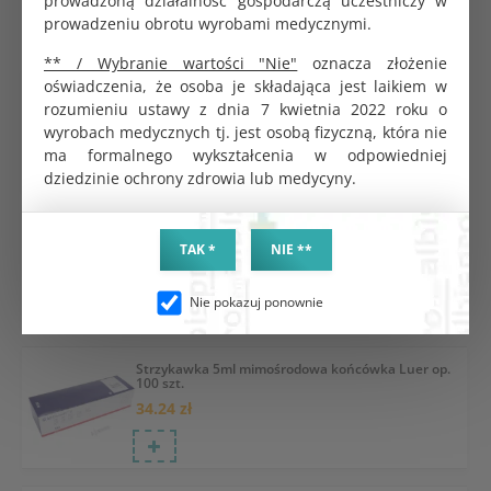
prowadzoną działalność gospodarczą uczestniczy w
Przeznaczenie: mezoterapia igłowa.
prowadzeniu obrotu wyrobami medycznymi.
** / Wybranie wartości "Nie"
oznacza złożenie
oświadczenia, że osoba je składająca jest laikiem w
Strzykawka 10ml koncentryczna końcówka Luer
op. 100 szt. BestMed
rozumieniu ustawy z dnia 7 kwietnia 2022 roku o
42.37 zł
wyrobach medycznych tj. jest osobą fizyczną, która nie
ma formalnego wykształcenia w odpowiedniej
dziedzinie ochrony zdrowia lub medycyny.
Strzykawka 3-częściowa 3ml koncentryczna
końcówka Luer Lock op. 100 szt.
TAK *
NIE **
38.70 zł
Nie pokazuj ponownie
Strzykawka 5ml mimośrodowa końcówka Luer op.
100 szt.
34.24 zł