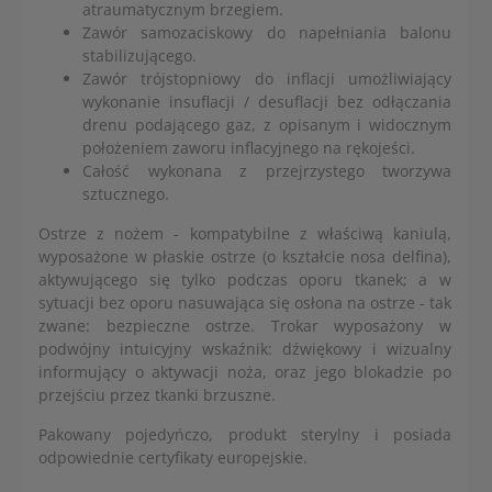
atraumatycznym brzegiem.
Zawór samozaciskowy do napełniania balonu
stabilizującego.
Zawór trójstopniowy do inflacji umożliwiający
wykonanie insuflacji / desuflacji bez odłączania
drenu podającego gaz, z opisanym i widocznym
położeniem zaworu inflacyjnego na rękojeści.
Całość wykonana z przejrzystego tworzywa
sztucznego.
Ostrze z nożem - kompatybilne z właściwą kaniulą,
wyposażone w płaskie ostrze (o kształcie nosa delfina),
aktywującego się tylko podczas oporu tkanek; a w
sytuacji bez oporu nasuwająca się osłona na ostrze - tak
zwane: bezpieczne ostrze. Trokar wyposażony w
podwójny intuicyjny wskaźnik: dźwiękowy i wizualny
informujący o aktywacji noża, oraz jego blokadzie po
przejściu przez tkanki brzuszne.
Pakowany pojedyńczo, produkt sterylny i posiada
odpowiednie certyfikaty europejskie.