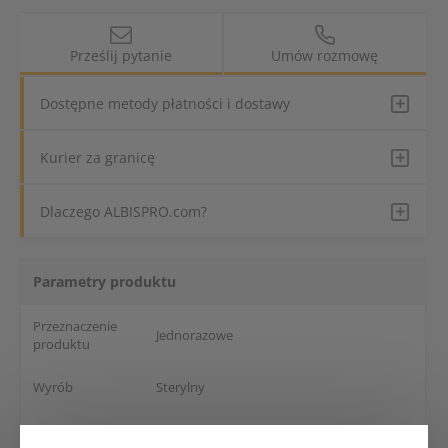
Prześlij pytanie
Umów rozmowę
Dostępne metody płatności i dostawy
Kurier za granicę
Dlaczego ALBISPRO.com?
Parametry produktu
Przeznaczenie
Jednorazowe
produktu
Wyrób
Sterylny
Długość
100 mm