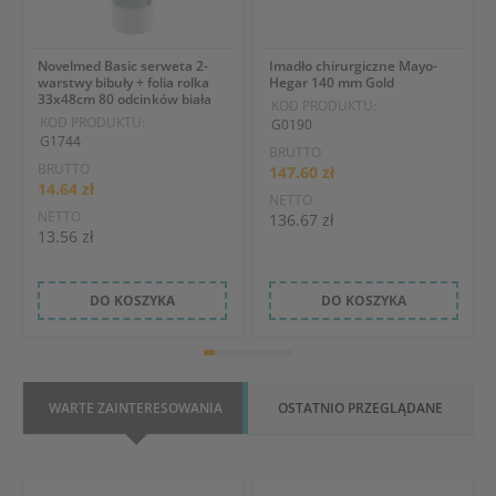
Novelmed Basic serweta 2-
Imadło chirurgiczne Mayo-
warstwy bibuły + folia rolka
Hegar 140 mm Gold
33x48cm 80 odcinków biała
KOD PRODUKTU:
KOD PRODUKTU:
G0190
G1744
BRUTTO
BRUTTO
147.60 zł
14.64 zł
NETTO
NETTO
136.67 zł
13.56 zł
DO KOSZYKA
DO KOSZYKA
WARTE ZAINTERESOWANIA
OSTATNIO PRZEGLĄDANE