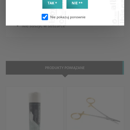
Nie prasować
TAK *
NIE **
Nie można wybielać i chlorować
Nie czyścić chemicznie
Nie pokazuj ponownie
Suszyć w pozycji pionowej
Nie suszyć w suszarce
PRODUKTY POWIĄZANE