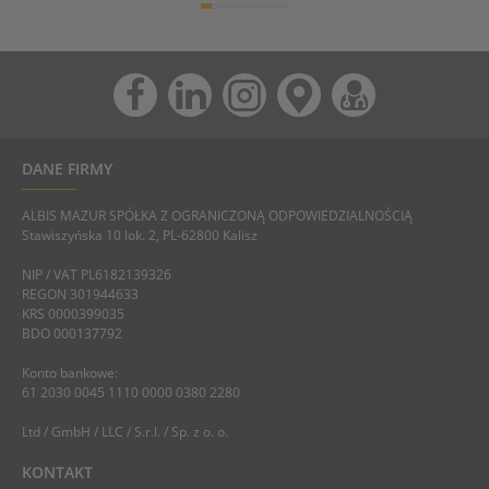
DANE FIRMY
ALBIS MAZUR SPÓŁKA Z OGRANICZONĄ ODPOWIEDZIALNOŚCIĄ
Stawiszyńska 10 lok. 2, PL-62800 Kalisz
NIP / VAT PL6182139326
REGON 301944633
KRS 0000399035
BDO 000137792
Konto bankowe:
61 2030 0045 1110 0000 0380 2280
Ltd / GmbH / LLC / S.r.l. / Sp. z o. o.
KONTAKT