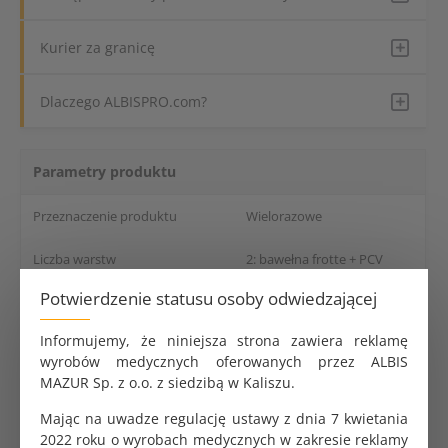
Kurier za granicę
Dlaczego ALBISPRO.com?
Parametry produktu
Przeznaczenie produktu
Wielorazowe
Liczba warstw
2: bawełna frotte + PCV
Potwierdzenie statusu osoby odwiedzającej
Kolor
Biały
Informujemy, że niniejsza strona zawiera reklamę
Wymiary
40x90 cm
wyrobów medycznych oferowanych przez ALBIS
MAZUR Sp. z o.o. z siedzibą w Kaliszu.
Dane logistyczne
Mając na uwadze regulację ustawy z dnia 7 kwietania
Opakowanie jednostkowe
1 szt.
2022 roku o wyrobach medycznych w zakresie reklamy