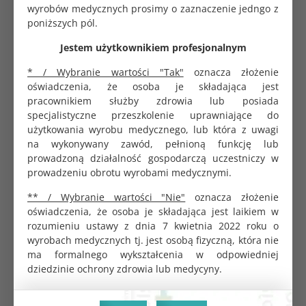
wyrobów medycznych prosimy o zaznaczenie jedngo z
Opakowanie zbiorcze
100 szt.
poniższych pól.
Jestem użytkownikiem profesjonalnym
Miękka bawełniana warstwa wierzchnia. Podgumowany
* / Wybranie wartości "Tak"
oznacza złożenie
spód chroni materac przed zmoczeniem. Podkład
oświadczenia, że osoba je składająca jest
wykonany jest z wodoszczelnej tkaniny medycznej. Nie
pracownikiem służby zdrowia lub posiada
zawiera ftalanów. Niezastąpiony przy pielęgnacji osób
specjalistyczne przeszkolenie uprawniające do
obłożnie chorych. Przydatny przy chorobach
użytkowania wyrobu medycznego, lub która z uwagi
przebiegających z nietrzymaniem moczu.
na wykonywany zawód, pełnioną funkcję lub
Antyodleżynowy i antyodparzeniowy. Przeznaczony do
prowadzoną działalność gospodarczą uczestniczy w
wielokrotnego użytku. Można stosować jako ochraniacz
prowadzeniu obrotu wyrobami medycznymi.
na materac dla dzieci i dorosłych, podkład higieniczny
pod prześcieradło i jako podkład do przewijania.
** / Wybranie wartości "Nie"
oznacza złożenie
oświadczenia, że osoba je składająca jest laikiem w
Wymiary
rozumieniu ustawy z dnia 7 kwietnia 2022 roku o
wyrobach medycznych tj. jest osobą fizyczną, która nie
40x90 cm, posiada gumki na narożniki materaca.
ma formalnego wykształcenia w odpowiedniej
Szczegóły
dziedzinie ochrony zdrowia lub medycyny.
Prać w temperaturze 90°C