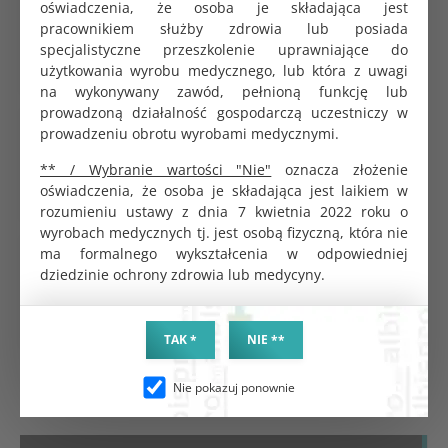
oświadczenia, że osoba je składająca jest
szeroki 20cm
pracownikiem służby zdrowia lub posiada
233.70 zł
specjalistyczne przeszkolenie uprawniające do
użytkowania wyrobu medycznego, lub która z uwagi
na wykonywany zawód, pełnioną funkcję lub
prowadzoną działalność gospodarczą uczestniczy w
Koperta do sterylizacji samoprzylepna 9x13,5cm
prowadzeniu obrotu wyrobami medycznymi.
Saltec
0.24 zł
** / Wybranie wartości "Nie"
oznacza złożenie
oświadczenia, że osoba je składająca jest laikiem w
rozumieniu ustawy z dnia 7 kwietnia 2022 roku o
wyrobach medycznych tj. jest osobą fizyczną, która nie
ma formalnego wykształcenia w odpowiedniej
Sekusept Activ preparat do dezynfekcji narzędzi
1,5kg
dziedzinie ochrony zdrowia lub medycyny.
273.40 zł
TAK *
NIE **
Nie pokazuj ponownie