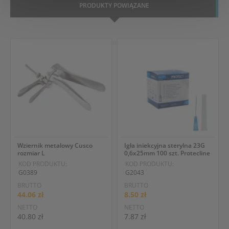
PRODUKTY POWIĄZANE
Wziernik metalowy Cusco
Igła iniekcyjna sterylna 23G
rozmiar L
0,6x25mm 100 szt. Protecline
KOD PRODUKTU:
KOD PRODUKTU:
G0389
G2043
BRUTTO
BRUTTO
44.06 zł
8.50 zł
NETTO
NETTO
40.80 zł
7.87 zł