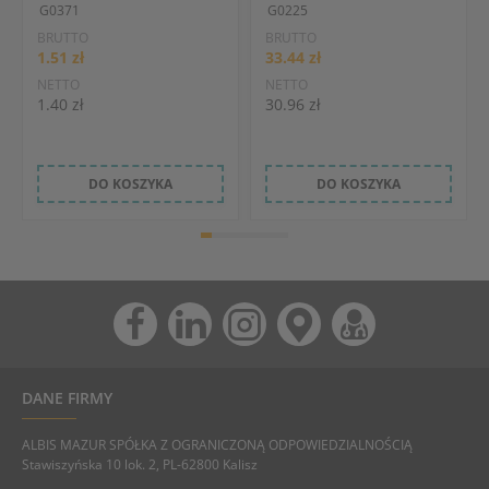
G0371
G0225
BRUTTO
BRUTTO
1.51 zł
33.44 zł
NETTO
NETTO
1.40 zł
30.96 zł
DO KOSZYKA
DO KOSZYKA
DANE FIRMY
ALBIS MAZUR SPÓŁKA Z OGRANICZONĄ ODPOWIEDZIALNOŚCIĄ
Stawiszyńska 10 lok. 2, PL-62800 Kalisz