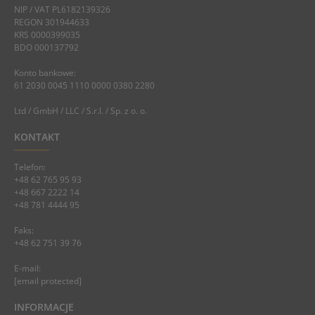
NIP / VAT PL6182139326
REGON 301944633
KRS 0000399035
BDO 000137792
Konto bankowe:
61 2030 0045 1110 0000 0380 2280
Ltd / GmbH / LLC / S.r.l. / Sp. z o. o.
KONTAKT
Telefon:
+48 62 765 95 93
+48 667 2222 14
+48 781 4444 95
Faks:
+48 62 751 39 76
E-mail:
[email protected]
INFORMACJE