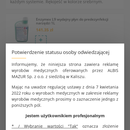
każdym systemie. Rękojeść w kolorze srebrnym.
Enzymex L9 wydajny płyn do predezynfekcji
narzędzi 1L
141.35 zł
Potwierdzenie statusu osoby odwiedzającej
Koperta do sterylizacji samoprzylepna 30x40cm
SoftMed
Informujemy, że niniejsza strona zawiera reklamę
2.74 zł
wyrobów medycznych oferowanych przez ALBIS
MAZUR Sp. z o.o. z siedzibą w Kaliszu.
Mając na uwadze regulację ustawy z dnia 7 kwietania
2022 roku o wyrobach medycznych w zakresie reklamy
Koperta do sterylizacji samoprzylepna 7x23cm
Saltec
wyrobów medycznych prosimy o zaznaczenie jedngo z
0.24 zł
poniższych pól.
Jestem użytkownikiem profesjonalnym
* / Wybranie wartości "Tak"
oznacza złożenie
Rękaw papierowo-foliowy do sterylizacji 200m