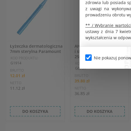
zdrowia lub posiada s
z uwagi na wykonywan
prowadzeniu obrotu w
** / Wybranie wartości
ustawy z dnia 7 kwiet
wykształcenia w odpow
Łyżeczka dermatologiczna
AHD 1000 dezynfekcja rąk
7mm sterylna Paramount
i skóry z atomizerem
250ml
Nie pokazuj ponow
KOD PRODUKTU:
G1914
KOD PRODUKTU:
G0751
BRUTTO
12.01 zł
BRUTTO
39.80 zł
NETTO
11.12 zł
NETTO
36.85 zł
DO KOSZYKA
DO KOSZYKA