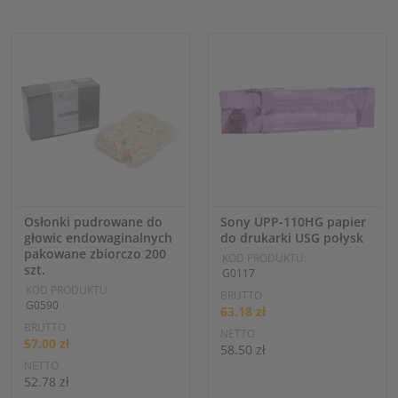
Osłonki pudrowane do
Sony UPP-110HG papier
głowic endowaginalnych
do drukarki USG połysk
pakowane zbiorczo 200
KOD PRODUKTU:
szt.
G0117
KOD PRODUKTU:
BRUTTO
G0590
63.18 zł
BRUTTO
NETTO
57.00 zł
58.50 zł
NETTO
52.78 zł