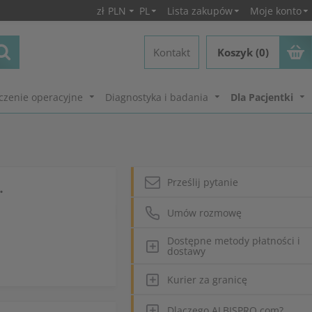
zł
PLN
PL
Lista zakupów
Moje konto
Kontakt
Koszyk (0)
czenie operacyjne
Diagnostyka i badania
Dla Pacjentki
Prześlij pytanie
.
Umów rozmowę
Dostępne metody płatności i
dostawy
Kurier za granicę
Dlaczego ALBISPRO.com?