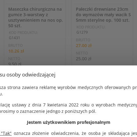
Maseczka chirurgiczna na
Pałeczki drewniane 23cm
gumce 3-warstwy z
do wymazów mały wacik S
usztywnieniem na nos op.
5mm sterylne op. 100 szt.
50 szt.
KOD PRODUKTU:
G1279
KOD PRODUKTU:
G1431
BRUTTO
27.00 zł
BRUTTO
10.26 zł
NETTO
25.00 zł
NETTO
9.50 zł
usu osoby odwiedzającej
jsza strona zawiera reklamę wyrobów medycznych oferowanych p
DO KOSZYKA
DO KOSZYKA
u.
lację ustawy z dnia 7 kwietania 2022 roku o wyrobach medyczny
osimy o zaznaczenie jedngo z poniższych pól.
Jestem użytkownikiem profesjonalnym
 "Tak"
oznacza złożenie oświadczenia, że osoba je składająca je