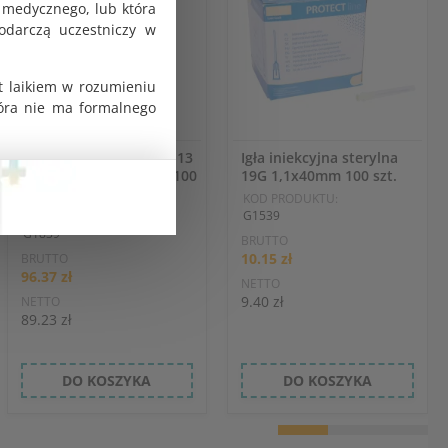
 medycznego, lub która
odarczą uczestniczy w
t laikiem w rozumieniu
tóra nie ma formalnego
Ostrza chirurgiczne nr 13
Igła iniekcyjna sterylna
sterylne jednorazowe 100
19G 1,1x40mm 100 szt.
szt. Swann Morton
KOD PRODUKTU:
G1539
KOD PRODUKTU:
G1839
BRUTTO
10.15 zł
BRUTTO
96.37 zł
NETTO
9.40 zł
NETTO
89.23 zł
DO KOSZYKA
DO KOSZYKA