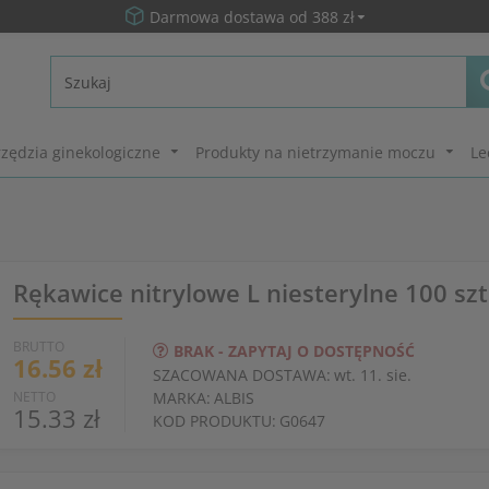
Darmowa dostawa od 388 zł
zędzia ginekologiczne
Produkty na nietrzymanie moczu
Le
Rękawice nitrylowe L niesterylne 100 szt
BRUTTO
BRAK - ZAPYTAJ O DOSTĘPNOŚĆ
16.56 zł
SZACOWANA DOSTAWA:
wt. 11. sie.
NETTO
MARKA:
ALBIS
15.33 zł
KOD PRODUKTU:
G0647