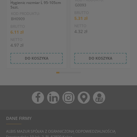
Hygienic rozmiar L 95-105cm
G0093
5szt.
BRUTTO
KOD PRODUKTU:
5.31 zł
BH0909
NETTO
BRUTTO
4.32 zł
6.11 zł
NETTO
4.97 zł
DO KOSZYKA
DO KOSZYKA
DANE FIRMY
ALBIS MAZUR SPÓŁKA Z OGRANICZONĄ ODPOWIEDZIALNOŚCIĄ
Stawiszyńska 10 lok. 2, PL-62800 Kalisz