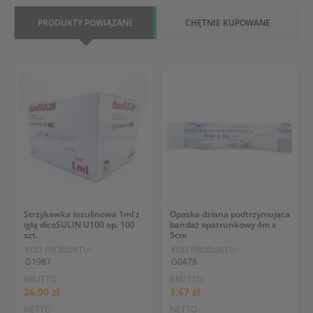
PRODUKTY POWIĄZANE
CHĘTNIE KUPOWANE
Strzykawka insulinowa 1ml z
Opaska dziana podtrzymująca
igłą dicoSULIN U100 op. 100
bandaż opatrunkowy 4m x
szt.
5cm
KOD PRODUKTU:
KOD PRODUKTU:
G1987
G0478
BRUTTO
BRUTTO
26.90 zł
3.67 zł
NETTO
NETTO