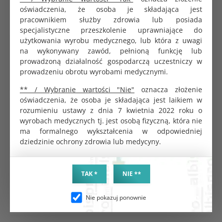
chemicznych.
oświadczenia, że osoba je składająca jest
pracownikiem służby zdrowia lub posiada
specjalistyczne przeszkolenie uprawniające do
użytkowania wyrobu medycznego, lub która z uwagi
Test paskowy Crosstex do autoklawu
na wykonywany zawód, pełnioną funkcję lub
wieloparametrowy w odcinkach 20cm 250 testów
prowadzoną działalność gospodarczą uczestniczy w
96.80 zł
prowadzeniu obrotu wyrobami medycznymi.
** / Wybranie wartości "Nie"
oznacza złożenie
oświadczenia, że osoba je składająca jest laikiem w
Koperta do sterylizacji samoprzylepna 13,5x25cm
rozumieniu ustawy z dnia 7 kwietnia 2022 roku o
SoftMed
wyrobach medycznych tj. jest osobą fizyczną, która nie
0.42 zł
ma formalnego wykształcenia w odpowiedniej
dziedzinie ochrony zdrowia lub medycyny.
Rękaw papierowo-foliowy do sterylizacji 200m
TAK *
NIE **
szeroki 20cm
233.70 zł
Nie pokazuj ponownie