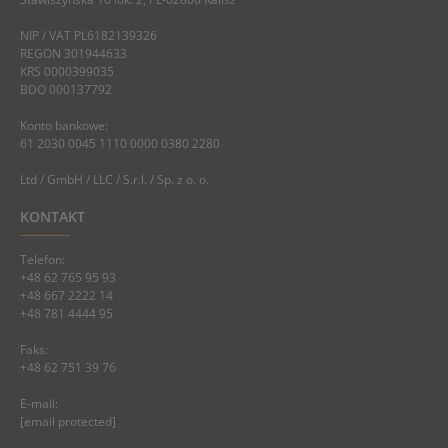
NIP / VAT PL6182139326
REGON 301944633
KRS 0000399035
BDO 000137792
Konto bankowe:
61 2030 0045 1110 0000 0380 2280
Ltd / GmbH / LLC / S.r.l. / Sp. z o. o.
KONTAKT
Telefon:
+48 62 765 95 93
+48 667 2222 14
+48 781 4444 95
Faks:
+48 62 751 39 76
E-mail:
[email protected]