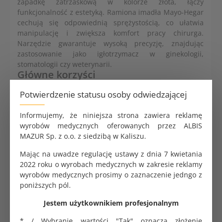
zapadkę zatrzaskową w kolorze złota, łączy
funkcjonalność z estetyką. Ramiona imadła Mayo-Hegar
cechują się odpowiednią sprężystością, co ułatwia
manipulację i zwiększa komfort pracy chirurga.
Narzędzie gwarantuje wysoką precyzję, znajdując
zastosowanie jako igłotrzymacz w ginekologii,
stomatologii czy weterynarii.
Główne korzyści
Typ: Igłotrzymacz z ergonomiczną zapadką
Potwierdzenie statusu osoby odwiedzającej
zatrzaskową dla pewnego chwytu.
Materiał: Produkt wielokrotnego użytku wykonany
Informujemy, że niniejsza strona zawiera reklamę
z certyfikowanego chirurgicznego stopu
wyrobów medycznych oferowanych przez ALBIS
metalowego o wysokiej jakości.
MAZUR Sp. z o.o. z siedzibą w Kaliszu.
Trwałość: Długi okres użytkowania dzięki solidnej
Mając na uwadze regulację ustawy z dnia 7 kwietania
konstrukcji.
2022 roku o wyrobach medycznych w zakresie reklamy
Odporność: Wyjątkowo wytrzymała część robocza,
wyrobów medycznych prosimy o zaznaczenie jedngo z
odporna na zużycie i uszkodzenia.
poniższych pól.
Komfort: Lekka i bezpieczna konstrukcja
ułatwiająca precyzyjne operowanie.
Jestem użytkownikiem profesjonalnym
Higiena: Możliwość sterylizacji w różnych
systemach, w tym autoklawach i metodach
* / Wybranie wartości "Tak"
oznacza złożenie