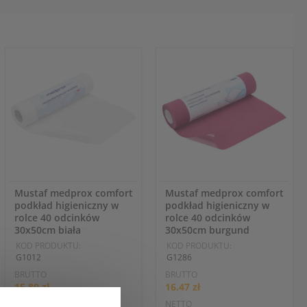
Mustaf medprox comfort
Mustaf medprox comfort
podkład higieniczny w
podkład higieniczny w
rolce 40 odcinków
rolce 40 odcinków
30x50cm biała
30x50cm burgund
KOD PRODUKTU:
KOD PRODUKTU:
G1012
G1286
BRUTTO
BRUTTO
15.80 zł
16.47 zł
NETTO
NETTO