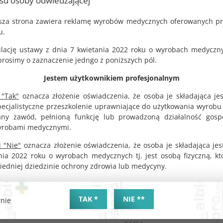
usu osoby odwiedzającej
jsza strona zawiera reklamę wyrobów medycznych oferowanych p
DO KOSZYKA
DO KOSZYKA
u.
lację ustawy z dnia 7 kwietania 2022 roku o wyrobach medyczny
osimy o zaznaczenie jedngo z poniższych pól.
Jestem użytkownikiem profesjonalnym
 "Tak"
oznacza złożenie oświadczenia, że osoba je składająca je
pecjalistyczne przeszkolenie uprawniające do użytkowania wyrobu
y zawód, pełnioną funkcję lub prowadzoną działalność gosp
yrobami medycznymi.
 "Nie"
oznacza złożenie oświadczenia, że osoba je składająca jes
nia 2022 roku o wyrobach medycznych tj. jest osobą fizyczną, k
iedniej dziedzinie ochrony zdrowia lub medycyny.
Rozwieracz powłok
Mustaf economic 100
brzusznych Gosset
pojedynczych serwet
TAK *
NIE **
nie
33x46cm różowy
KOD PRODUKTU:
G0184
KOD PRODUKTU: