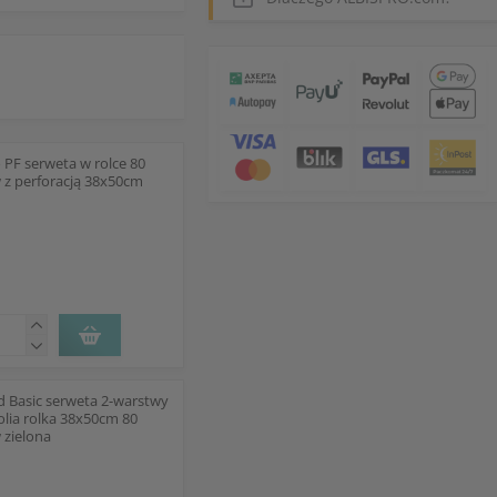
PF serweta w rolce 80
 z perforacją 38x50cm
 Basic serweta 2-warstwy
folia rolka 38x50cm 80
 zielona