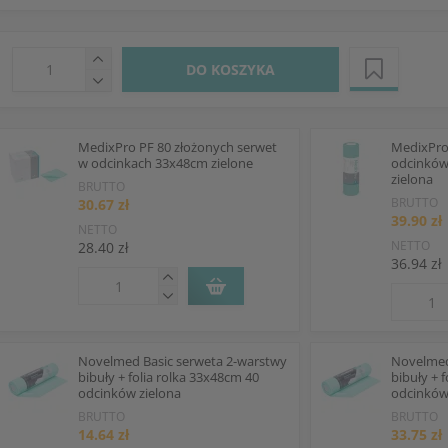
DO KOSZYKA
MedixPro PF 80 złożonych serwet
MedixPro 
w odcinkach 33x48cm zielone
odcinków
zielona
BRUTTO
BRUTTO
30.67 zł
39.90 zł
NETTO
NETTO
28.40 zł
36.94 zł
Novelmed Basic serweta 2-warstwy
Novelmed
bibuły + folia rolka 33x48cm 40
bibuły + 
odcinków zielona
odcinków
BRUTTO
BRUTTO
14.64 zł
33.75 zł