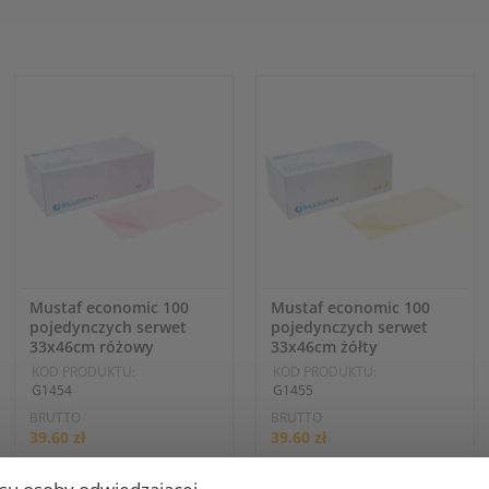
Mustaf economic 100
Mustaf economic 100
pojedynczych serwet
pojedynczych serwet
33x46cm różowy
33x46cm żółty
KOD PRODUKTU:
KOD PRODUKTU:
G1454
G1455
BRUTTO
BRUTTO
39.60 zł
39.60 zł
NETTO
NETTO
36.67 zł
36.67 zł