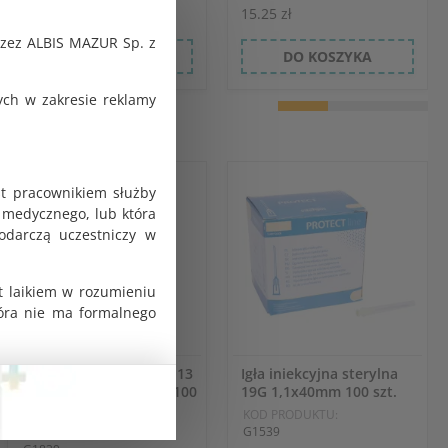
14.63 zł
15.25 zł
rzez ALBIS MAZUR Sp. z
DO KOSZYKA
DO KOSZYKA
ch w zakresie reklamy
st pracownikiem służby
 medycznego, lub która
odarczą uczestniczy w
t laikiem w rozumieniu
tóra nie ma formalnego
Ostrza chirurgiczne nr 13
Igła iniekcyjna sterylna
sterylne jednorazowe 100
19G 1,1x40mm 100 szt.
szt. Swann Morton
KOD PRODUKTU:
G1539
KOD PRODUKTU: