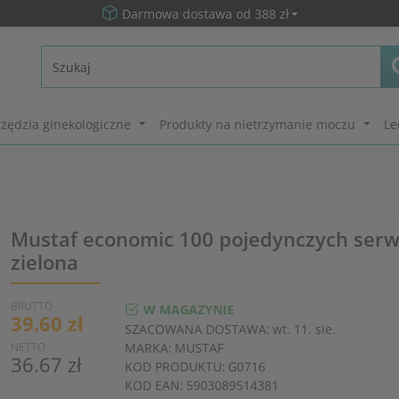
Darmowa dostawa od 388 zł
zędzia ginekologiczne
Produkty na nietrzymanie moczu
Le
Mustaf economic 100 pojedynczych ser
zielona
BRUTTO
W MAGAZYNIE
39.60 zł
SZACOWANA DOSTAWA:
wt. 11. sie.
NETTO
MARKA:
MUSTAF
36.67 zł
KOD PRODUKTU:
G0716
KOD EAN:
5903089514381