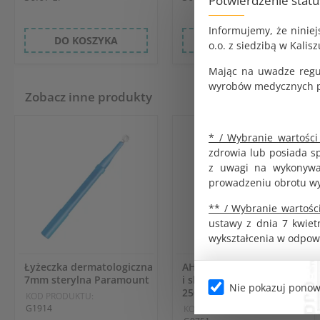
Potwierdzenie stat
Informujemy, że ninie
DO KOSZYKA
DO KOSZYKA
o.o. z siedzibą w Kalisz
Mając na uwadze regu
wyrobów medycznych pr
Zobacz inne produkty
* / Wybranie wartości
zdrowia lub posiada s
z uwagi na wykonywan
prowadzeniu obrotu w
** / Wybranie wartości
ustawy z dnia 7 kwiet
wykształcenia w odpow
Łyżeczka dermatologiczna
AHD 1000 dezynfekcja rąk
7mm sterylna Paramount
i skóry z atomizerem
Nie pokazuj ponow
250ml
KOD PRODUKTU:
G1914
KOD PRODUKTU: