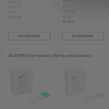
G0751
BRUTTO
12.01 zł
BRUTTO
39.80 zł
NETTO
11.12 zł
NETTO
36.85 zł
DO KOSZYKA
DO KOSZYKA
ALBISPRO.com poleca ofertę podstawową