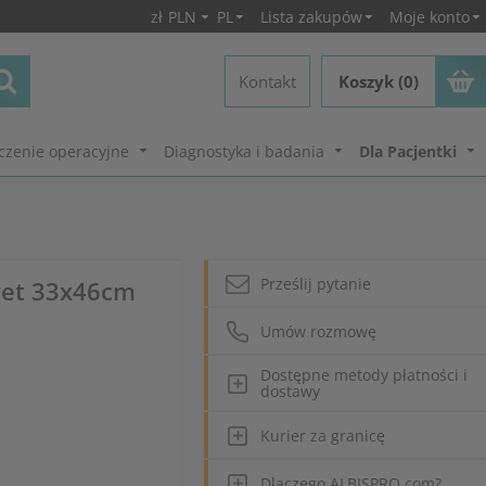
zł
PLN
PL
Lista zakupów
Moje konto
Kontakt
Koszyk (0)
czenie operacyjne
Diagnostyka i badania
Dla Pacjentki
Prześlij pytanie
wet 33x46cm
Umów rozmowę
Dostępne metody płatności i
dostawy
Kurier za granicę
Dlaczego ALBISPRO.com?