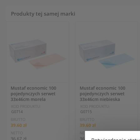
Produkty tej samej marki
Mustaf economic 100
Mustaf economic 100
pojedynczych serwet
pojedynczych serwet
33x46cm morela
33x46cm niebieska
KOD PRODUKTU:
KOD PRODUKTU:
G0714
G0715
BRUTTO
BRUTTO
39.60 zł
39.60 zł
NETTO
NETTO
36.67 zł
36.67 zł