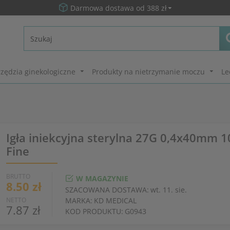
Darmowa dostawa od 388 zł
zędzia ginekologiczne
Produkty na nietrzymanie moczu
Le
Igła iniekcyjna sterylna 27G 0,4x40mm 10
Fine
BRUTTO
W MAGAZYNIE
8.50 zł
SZACOWANA DOSTAWA:
wt. 11. sie.
NETTO
MARKA:
KD MEDICAL
7.87 zł
KOD PRODUKTU:
G0943