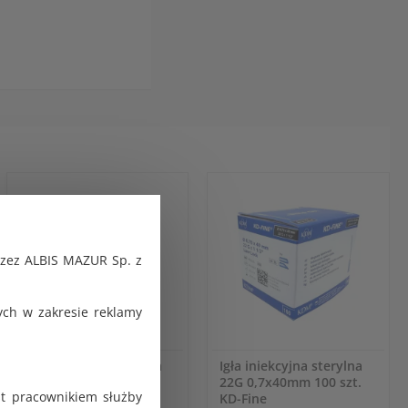
rzez ALBIS MAZUR Sp. z
ch w zakresie reklamy
Igła iniekcyjna sterylna
Igła iniekcyjna sterylna
22G 0,7x30mm 100 szt.
22G 0,7x40mm 100 szt.
st pracownikiem służby
KD-Fine
KD-Fine