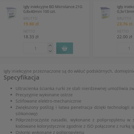
Igły iniekcyjne BD Microlance 21G
Igły inie
0,8x40mm 100 szt.
0,3x13mm
BRUTTO
BRUTTO
19.80 zł
23.76 zł
NETTO
NETTO
18.33 zł
22.00 zł
Igły iniekcyjne przeznaczone są do wkłuć podskórnych, domięśni
Specyfikacja
Ultracienka ścianka rurki ze stali nierdzewnej umożliwia 
Precyzyjnie wykonane ostrze
Szlifowane elektro-mechanicznie
Zwiększony poślizg i łatwa penetracja dzięki technologii suc
silikonowy)
Półprzeźroczyste nasadki, wykonane z polipropylenu w s
kodowane kolorystycznie zgodnie z ISO połączone z rurką 
Osłonki wykonane z polipropylenu