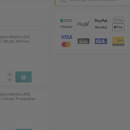
kcyjna sterylna 22G
 100 szt. KD-Fine
kcyjna sterylna 20G
100 szt. Protectline