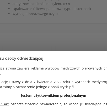
Sterylizowane tlenkiem etylenu (EO)
Opakowanie foliowo–papierowe typu blister pack
Wyrób jednorazowego użytku
usu osoby odwiedzającej
jsza strona zawiera reklamę wyrobów medycznych oferowanych p
u.
lację ustawy z dnia 7 kwietania 2022 roku o wyrobach medyczny
osimy o zaznaczenie jedngo z poniższych pól.
Jestem użytkownikiem profesjonalnym
Igła iniekcyjna sterylna
Igła iniekcyjna sterylna
21G 0,8x40mm 100 szt.
21G 0,8x50mm 100 szt.
 "Tak"
oznacza złożenie oświadczenia, że osoba je składająca je
KD-Fine
KD-Fine