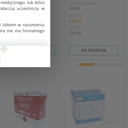
 medycznego, lub która
KOD PRODUKTU:
KOD PRODUKTU:
odarczą uczestniczy w
G0402
G2044
BRUTTO
BRUTTO
9.72 zł
8.50 zł
t laikiem w rozumieniu
NETTO
NETTO
tóra nie ma formalnego
9.00 zł
7.87 zł
DO KOSZYKA
DO KOSZYKA