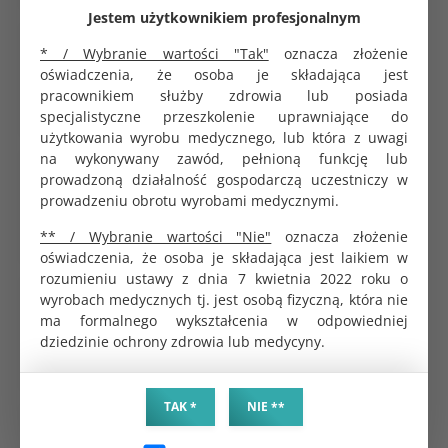
Jestem użytkownikiem profesjonalnym
Koperta do sterylizacji samoprzylepna 6x10cm
* / Wybranie wartości "Tak"
oznacza złożenie
Saltec
oświadczenia, że osoba je składająca jest
0.31 zł
pracownikiem służby zdrowia lub posiada
specjalistyczne przeszkolenie uprawniające do
użytkowania wyrobu medycznego, lub która z uwagi
na wykonywany zawód, pełnioną funkcję lub
Koperta do sterylizacji samoprzylepna 14x26cm
prowadzoną działalność gospodarczą uczestniczy w
Saltec
prowadzeniu obrotu wyrobami medycznymi.
0.50 zł
** / Wybranie wartości "Nie"
oznacza złożenie
oświadczenia, że osoba je składająca jest laikiem w
rozumieniu ustawy z dnia 7 kwietnia 2022 roku o
Koperta do sterylizacji samoprzylepna 19x33cm
wyrobach medycznych tj. jest osobą fizyczną, która nie
SoftMed
ma formalnego wykształcenia w odpowiedniej
0.80 zł
dziedzinie ochrony zdrowia lub medycyny.
TAK *
NIE **
Rękaw papierowo-foliowy do sterylizacji 200m
szeroki 5,5cm