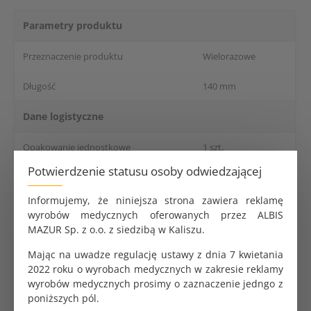
Parametry produktu
Przeznaczenie produktu
Wielorazowe
Długość
140 mm
Dane logistyczne
Opakowanie jednostkowe
1 szt.
Potwierdzenie statusu osoby odwiedzającej
Kleszczyki Pean odgięte, metalowe. Długość 140 mm.
Informujemy, że niniejsza strona zawiera reklamę
Czarny uchwyt.
wyrobów medycznych oferowanych przez ALBIS
MAZUR Sp. z o.o. z siedzibą w Kaliszu.
Enzymex L9 wydajny płyn do predezynfekcji
Mając na uwadze regulację ustawy z dnia 7 kwietania
narzędzi 1L
2022 roku o wyrobach medycznych w zakresie reklamy
141.35 zł
wyrobów medycznych prosimy o zaznaczenie jedngo z
poniższych pól.