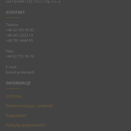
Ltd / GmbH / LLC / S.r.l. / Sp. z o. o.
KONTAKT
Telefon:
+48 62 765 95 93
+48 667 2222 14
+48 781 4444 95
Faks:
+48 62 751 39 76
E-mail:
[email protected]
INFORMACJE
O firmie
Rekomendacje i patenty
Regulamin
Polityka prywatności