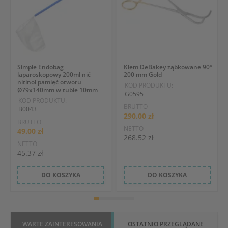
a
Simple Endobag
Klem DeBakey ząbkowane 90°
laparoskopowy 200ml nić
200 mm Gold
nitinol pamięć otworu
KOD PRODUKTU:
Ø79x140mm w tubie 10mm
G0595
KOD PRODUKTU:
BRUTTO
B0043
290.00 zł
BRUTTO
NETTO
49.00 zł
268.52 zł
NETTO
45.37 zł
DO KOSZYKA
DO KOSZYKA
WARTE ZAINTERESOWANIA
OSTATNIO PRZEGLĄDANE