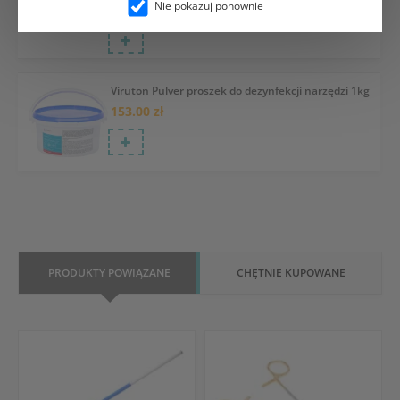
Nie pokazuj ponownie
84.05 zł
Viruton Pulver proszek do dezynfekcji narzędzi 1kg
153.00 zł
PRODUKTY POWIĄZANE
CHĘTNIE KUPOWANE