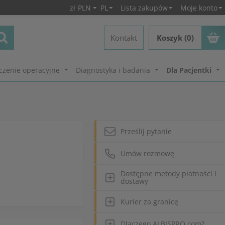
zł
PLN
PL
Lista zakupów
Moje konto
Kontakt
Koszyk (0)
czenie operacyjne
Diagnostyka i badania
Dla Pacjentki
Prześlij pytanie
Umów rozmowę
Dostępne metody płatności i
dostawy
Kurier za granicę
Dlaczego ALBISPRO.com?