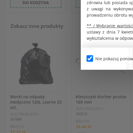
zdrowia lub posiada s
DO KOSZYKA
DO KOSZYKA
z uwagi na wykonywan
prowadzeniu obrotu w
Zobacz inne produkty
** / Wybranie wartości
ustawy z dnia 7 kwiet
wykształcenia w odpow
Nie pokazuj ponow
Worki na odpady
Kleszczyki Kocher proste
medyczne 120L czarne 25
160 mm
szt.
KOD PRODUKTU:
G0212
KOD PRODUKTU:
G1049
BRUTTO
33.44 zł
BRUTTO
17.32 zł