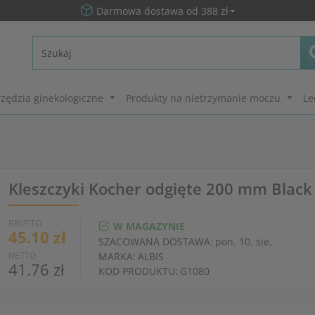
Darmowa dostawa od 388 zł
zędzia ginekologiczne
Produkty na nietrzymanie moczu
Le
Kleszczyki Kocher odgięte 200 mm Black
BRUTTO
W MAGAZYNIE
45.10 zł
SZACOWANA DOSTAWA:
pon. 10. sie.
NETTO
MARKA:
ALBIS
41.76 zł
KOD PRODUKTU:
G1080