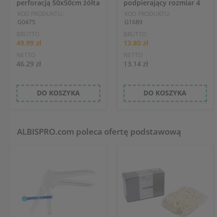
perforacją 50x50cm żółta
podpierający rozmiar 4
KOD PRODUKTU:
KOD PRODUKTU:
G0475
G1689
BRUTTO
BRUTTO
49.99 zł
13.80 zł
NETTO
NETTO
46.29 zł
13.14 zł
DO KOSZYKA
DO KOSZYKA
ALBISPRO.com poleca ofertę podstawową