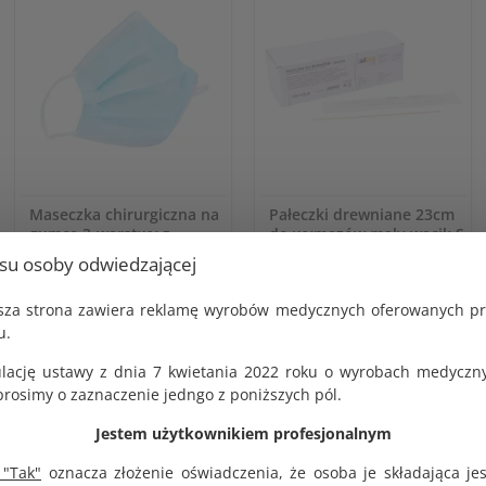
Maseczka chirurgiczna na
Pałeczki drewniane 23cm
gumce 3-warstwy z
do wymazów mały wacik S
usztywnieniem na nos op.
5mm sterylne op. 100 szt.
usu osoby odwiedzającej
50 szt.
KOD PRODUKTU:
G1279
KOD PRODUKTU:
jsza strona zawiera reklamę wyrobów medycznych oferowanych p
G1431
BRUTTO
u.
27.00 zł
BRUTTO
10.26 zł
lację ustawy z dnia 7 kwietania 2022 roku o wyrobach medyczny
NETTO
25.00 zł
NETTO
osimy o zaznaczenie jedngo z poniższych pól.
9.50 zł
Jestem użytkownikiem profesjonalnym
 "Tak"
oznacza złożenie oświadczenia, że osoba je składająca je