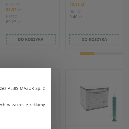
10.15 zł
BRUTTO
96.37 zł
NETTO
9.40 zł
NETTO
89.23 zł
DO KOSZYKA
DO KOSZYKA
rzez ALBIS MAZUR Sp. z
ch w zakresie reklamy