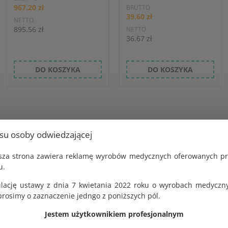
967.20 zł
BRUTTO
39.60 zł
NETTO
895.56 zł
NETTO
36.67 zł
DO KOSZYKA
DO KOSZYKA
usu osoby odwiedzającej
jsza strona zawiera reklamę wyrobów medycznych oferowanych p
u.
lację ustawy z dnia 7 kwietania 2022 roku o wyrobach medyczny
osimy o zaznaczenie jedngo z poniższych pól.
Jestem użytkownikiem profesjonalnym