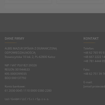
DANE FIRMY
KONTAKT
ALBIS MAZUR SPÓŁKA Z OGRANICZONĄ
Telefon:
ODPOWIEDZIALNOŚCIĄ
+48 62 765 95 9
Stawiszyńska 10 lok. 2, PL-62800 Kalisz
+48 667 2222 1
+48 781 4444 9
NIP / VAT PL6182139326
REGON 301944633
Faks:
KRS 0000399035
+48 62 751 39 7
BDO 000137792
E-mail:
Konto bankowe:
[email protected
61 2030 0045 1110 0000 0380 2280
Ltd / GmbH / LLC / S.r.l. / Sp. z o. o.