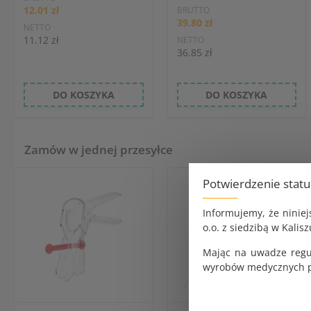
12.01 zł
BRUTTO
39.80 zł
NETTO
11.12 zł
NETTO
36.85 zł
DO KOSZYKA
DO KOSZYKA
Zamów w jednej przesyłce
Potwierdzenie stat
Informujemy, że ninie
o.o. z siedzibą w Kalisz
Mając na uwadze regu
wyrobów medycznych pr