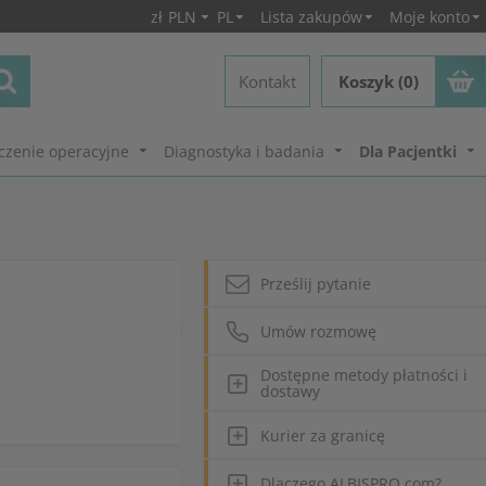
zł
PLN
PL
Lista zakupów
Moje konto
Kontakt
Koszyk (0)
czenie operacyjne
Diagnostyka i badania
Dla Pacjentki
Prześlij pytanie
Umów rozmowę
Dostępne metody płatności i
dostawy
Kurier za granicę
Dlaczego ALBISPRO.com?