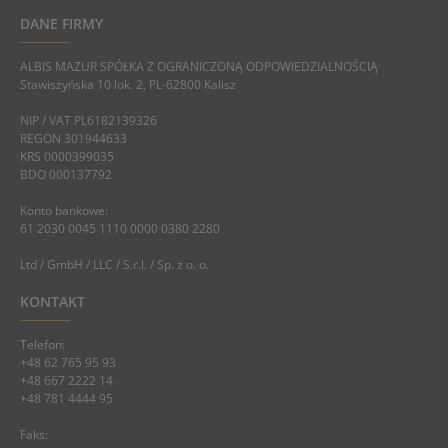
DANE FIRMY
ALBIS MAZUR SPÓŁKA Z OGRANICZONĄ ODPOWIEDZIALNOŚCIĄ
Stawiszyńska 10 lok. 2, PL-62800 Kalisz
NIP / VAT PL6182139326
REGON 301944633
KRS 0000399035
BDO 000137792
Konto bankowe:
61 2030 0045 1110 0000 0380 2280
Ltd / GmbH / LLC / S.r.l. / Sp. z o. o.
KONTAKT
Telefon:
+48 62 765 95 93
+48 667 2222 14
+48 781 4444 95
Faks: