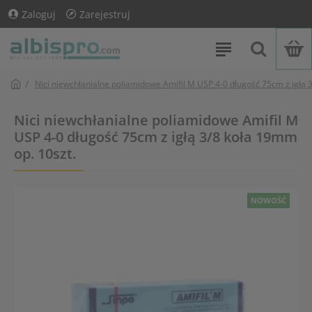
Zaloguj
Zarejestruj
Nici niewchłanialne poliamidowe Amifil M USP 4-0 długość 75cm z igłą 
Nici niewchłanialne poliamidowe Amifil M
USP 4-0 długość 75cm z igłą 3/8 koła 19mm
op. 10szt.
NOWOŚĆ