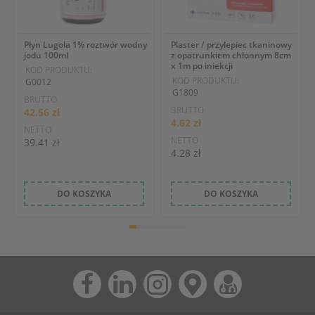
Płyn Lugola 1% roztwór wodny
Plaster / przylepiec tkaninowy
jodu 100ml
z opatrunkiem chłonnym 8cm
x 1m po iniekcji
KOD PRODUKTU:
KOD PRODUKTU:
G0012
G1809
BRUTTO
BRUTTO
42.56 zł
4.62 zł
NETTO
NETTO
39.41 zł
4.28 zł
DO KOSZYKA
DO KOSZYKA