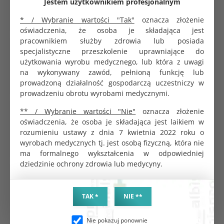
Jestem użytkownikiem profesjonalnym
* / Wybranie wartości "Tak"
oznacza złożenie
oświadczenia, że osoba je składająca jest
pracownikiem służby zdrowia lub posiada
Imadło chirurgiczne Hegar 160 mm Black
specjalistyczne przeszkolenie uprawniające do
95.22 zł
użytkowania wyrobu medycznego, lub która z uwagi
na wykonywany zawód, pełnioną funkcję lub
prowadzoną działalność gospodarczą uczestniczy w
prowadzeniu obrotu wyrobami medycznymi.
Imadło chirurgiczne Mayo-Hegar 140 mm Gold
** / Wybranie wartości "Nie"
oznacza złożenie
147.60 zł
oświadczenia, że osoba je składająca jest laikiem w
rozumieniu ustawy z dnia 7 kwietnia 2022 roku o
wyrobach medycznych tj. jest osobą fizyczną, która nie
ma formalnego wykształcenia w odpowiedniej
dziedzinie ochrony zdrowia lub medycyny.
Imadło chirurgiczne Mayo-Hegar 260 mm Gold
147.60 zł
TAK *
NIE **
Nie pokazuj ponownie