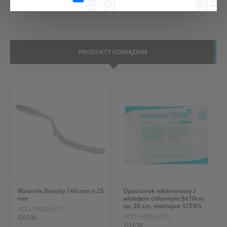
PRODUKTY POWIĄZANE
Wziernik Breisky 160 mm x 25
Opatrunek włókninowy z
mm
wkładem chłonnym 8x10cm
op. 30 szt. elastopor STERIL
KOD PRODUKTU:
KOD PRODUKTU:
G0530
G1638