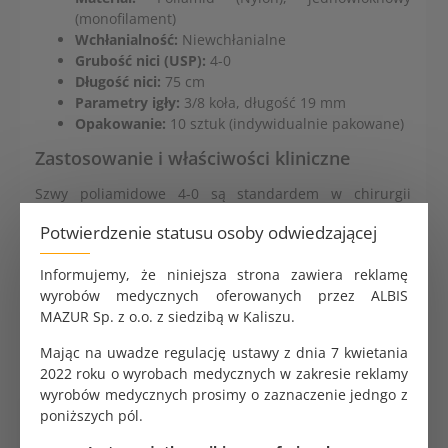
(monofilament)
Wchłanialność:
Niewchłanialne
Grubość nici (USP):
4-0
Długość nici:
75 cm
Parametry igły:
3/8 koła, długość 19 mm
Opakowanie:
10 sztuk (indywidualnie pakowane)
Zastosowanie i właściwości kliniczne
Szwy poliamidowe 4-0 są standardem w chirurgii
ogólnej, plastycznej, dermatologii oraz medycynie
Potwierdzenie statusu osoby odwiedzającej
estetycznej, głównie do szycia skóry i tkanek
powierzchownych. Wysoka wytrzymałość na
Informujemy, że niniejsza strona zawiera reklamę
rozciąganie, minimalny odczyn tkankowy oraz
wyrobów medycznych oferowanych przez ALBIS
doskonała plastyczność węzła gwarantują stabilne
MAZUR Sp. z o.o. z siedzibą w Kaliszu.
podtrzymanie rany. Struktura monofilamentu całkowicie
eliminuje efekt kapilarny.
Mając na uwadze regulację ustawy z dnia 7 kwietania
2022 roku o wyrobach medycznych w zakresie reklamy
wyrobów medycznych prosimy o zaznaczenie jedngo z
poniższych pól.
Imadło chirurgiczne Mayo-Hegar 200 mm Gold
147.60 zł