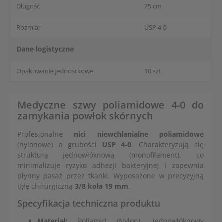
Długość
75 cm
Rozmiar
USP 4-0
Dane logistyczne
Opakowanie jednostkowe
10 szt.
Medyczne szwy poliamidowe 4-0 do
zamykania powłok skórnych
Profesjonalne
nici niewchłanialne poliamidowe
(nylonowe) o grubości
USP 4-0
. Charakteryzują się
strukturą jednowłóknową (monofilament), co
minimalizuje ryzyko adhezji bakteryjnej i zapewnia
płynny pasaż przez tkanki. Wyposażone w precyzyjną
igłę chirurgiczną
3/8 koła 19 mm
.
Specyfikacja techniczna produktu
Materiał:
Poliamid (Nylon), jednowłóknowy