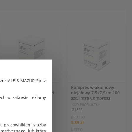
rzez ALBIS MAZUR Sp. z
Kompres włókninowy
Kompres włókninowy
niejałowy 5x5cm 100 szt.
niejałowy 7,5x7,5cm 100
ch w zakresie reklamy
Intra Compress
szt. Intra Compress
KOD PRODUKTU:
KOD PRODUKTU:
G1822
G1823
BRUTTO
BRUTTO
2.38 zł
3.89 zł
st pracownikiem służby
NETTO
NETTO
 medycznego, lub która