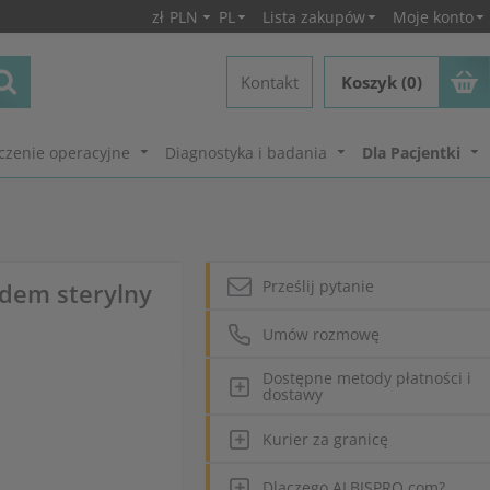
zł
PLN
PL
Lista zakupów
Moje konto
Kontakt
Koszyk (0)
czenie operacyjne
Diagnostyka i badania
Dla Pacjentki
Prześlij pytanie
dem sterylny
Umów rozmowę
Dostępne metody płatności i
dostawy
Kurier za granicę
Dlaczego ALBISPRO.com?