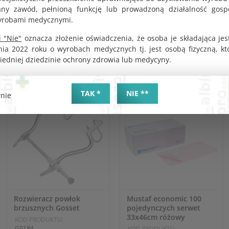
6.20 zł
NETTO
y zawód, pełnioną funkcję lub prowadzoną działalność gosp
32.73 zł
yrobami medycznymi.
DO KOSZYKA
DO KOSZYKA
 "Nie"
oznacza złożenie oświadczenia, że osoba je składająca jes
nia 2022 roku o wyrobach medycznych tj. jest osobą fizyczną, k
iedniej dziedzinie ochrony zdrowia lub medycyny.
TAK *
NIE **
nie
Rozwieracz powłok
Mustaf economic 100
brzusznych Gosset
pojedynczych serwet
33x46cm różowy
KOD PRODUKTU:
G0184
KOD PRODUKTU: