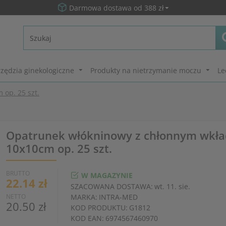
Darmowa dostawa od 388 zł
zędzia ginekologiczne
Produkty na nietrzymanie moczu
Le
op. 25 szt.
Opatrunek włókninowy z chłonnym wkła
10x10cm op. 25 szt.
BRUTTO
W MAGAZYNIE
22.14 zł
SZACOWANA DOSTAWA:
wt. 11. sie.
NETTO
MARKA:
INTRA-MED
20.50 zł
KOD PRODUKTU:
G1812
KOD EAN:
6974567460970