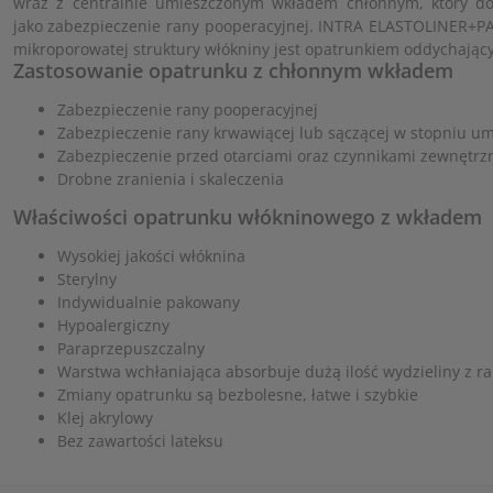
wraz z centralnie umieszczonym wkładem chłonnym, który do
jako zabezpieczenie rany pooperacyjnej. INTRA ELASTOLINER+PA
mikroporowatej struktury włókniny jest opatrunkiem oddychając
Zastosowanie opatrunku z chłonnym wkładem
Zabezpieczenie rany pooperacyjnej
Zabezpieczenie rany krwawiącej lub sączącej w stopniu 
Zabezpieczenie przed otarciami oraz czynnikami zewnętrz
Drobne zranienia i skaleczenia
Właściwości opatrunku włókninowego z wkładem
Wysokiej jakości włóknina
Sterylny
Indywidualnie pakowany
Hypoalergiczny
Paraprzepuszczalny
Warstwa wchłaniająca absorbuje dużą ilość wydzieliny z r
Zmiany opatrunku są bezbolesne, łatwe i szybkie
Klej akrylowy
Bez zawartości lateksu