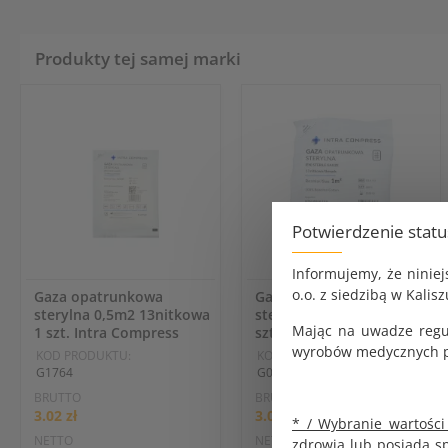
Produkty tej samej marki
Potwierdzenie stat
Informujemy, że ninie
o.o. z siedzibą w Kalisz
Gaza opatrunkowa
Gaza opatrunkowa
sterylna 0,5m2 13nitkowa
sterylna 1m2 13nitkowa 1
Mając na uwadze regu
1 szt. Intra Compress
szt. Intra Compress
wyrobów medycznych pr
KOD PRODUKTU:
KOD PRODUKTU:
G1764
G0991
BRUTTO
BRUTTO
3.02 zł
3.02 zł
* / Wybranie wartości
NETTO
NETTO
zdrowia lub posiada s