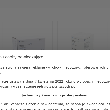
usu osoby odwiedzającej
jsza strona zawiera reklamę wyrobów medycznych oferowanych p
u.
Kompres włókninowy
Kompres włókninowy
jałowy 10x10cm 100
niejałowy 10x10cm 100
lację ustawy z dnia 7 kwietania 2022 roku o wyrobach medyczny
blistrów po 2 szt. Intra
szt. Intra Compress
Compress
osimy o zaznaczenie jedngo z poniższych pól.
KOD PRODUKTU:
G1824
KOD PRODUKTU:
Jestem użytkownikiem profesjonalnym
G1624
BRUTTO
6.70 zł
BRUTTO
 "Tak"
oznacza złożenie oświadczenia, że osoba je składająca je
35.35 zł
NETTO
pecjalistyczne przeszkolenie uprawniające do użytkowania wyrobu