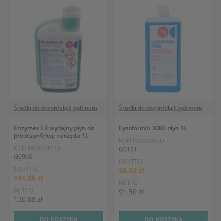
Środki do dezynfekcji gabinetu
Środki do dezynfekcji gabinetu
Enzymex L9 wydajny płyn do
Lysoformin 3000 płyn 1L
predezynfekcji narzędzi 1L
KOD PRODUKTU:
KOD PRODUKTU:
G0131
G0966
BRUTTO
BRUTTO
98.82 zł
141.35 zł
NETTO
NETTO
91.50 zł
130.88 zł
DO KOSZYKA
DO KOSZYKA