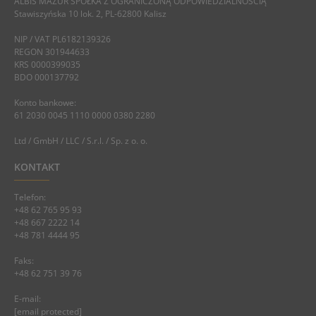
ALBIS MAZUR SPÓŁKA Z OGRANICZONĄ ODPOWIEDZIALNOŚCIĄ
Stawiszyńska 10 lok. 2, PL-62800 Kalisz
NIP / VAT PL6182139326
REGON 301944633
KRS 0000399035
BDO 000137792
Konto bankowe:
61 2030 0045 1110 0000 0380 2280
Ltd / GmbH / LLC / S.r.l. / Sp. z o. o.
KONTAKT
Telefon:
+48 62 765 95 93
+48 667 2222 14
+48 781 4444 95
Faks:
+48 62 751 39 76
E-mail:
[email protected]