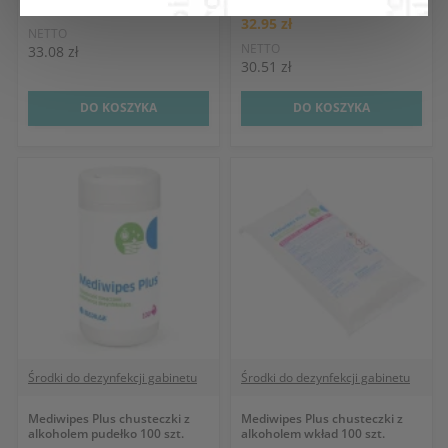
BRUTTO
35.73 zł
32.95 zł
NETTO
NETTO
33.08 zł
30.51 zł
DO KOSZYKA
DO KOSZYKA
Środki do dezynfekcji gabinetu
Środki do dezynfekcji gabinetu
Mediwipes Plus chusteczki z
Mediwipes Plus chusteczki z
alkoholem pudełko 100 szt.
alkoholem wkład 100 szt.