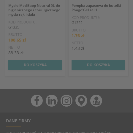
Mydło MediSaop Neutral 5L do
Pompka zapasowa do butelki
higienicznego i chirurgicznego
Phago'Gel żel 1L
mycia rąk i ciała
KOD PRODUKTU:
KOD PRODUKTU:
G1322
G1335
BRUTTO
BRUTTO
1.76 zł
108.65 zł
NETTO
NETTO
1.43 zł
88.33 zł
DO KOSZYKA
DO KOSZYKA
DANE FIRMY