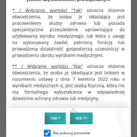
7.29 zł
33.08 zł
* / Wybranie wartości "Tak"
oznacza złożenie
DO KOSZYKA
DO KOSZYKA
oświadczenia, że osoba je składająca jest
pracownikiem służby zdrowia lub posiada
specjalistyczne przeszkolenie uprawniające do
użytkowania wyrobu medycznego, lub która z uwagi
na wykonywany zawód, pełnioną funkcję lub
prowadzoną działalność gospodarczą uczestniczy w
prowadzeniu obrotu wyrobami medycznymi.
** / Wybranie wartości "Nie"
oznacza złożenie
oświadczenia, że osoba je składająca jest laikiem w
rozumieniu ustawy z dnia 7 kwietnia 2022 roku o
wyrobach medycznych tj. jest osobą fizyczną, która nie
ma formalnego wykształcenia w odpowiedniej
Środki do dezynfekcji gabinetu
Środki do dezynfekcji gabinetu
dziedzinie ochrony zdrowia lub medycyny.
Mediwipes DM chusteczki bez
Mediwipes DM chusteczki bez
alkoholu pudełko 100 szt.
alkoholu wkład do pudełka 100
szt.
TAK *
NIE **
KOD PRODUKTU:
KOD PRODUKTU:
G0021
G0028
Nie pokazuj ponownie
BRUTTO