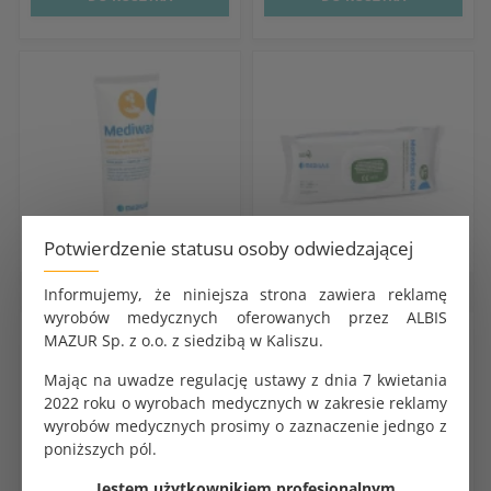
Potwierdzenie statusu osoby odwiedzającej
Środki do dezynfekcji gabinetu
Środki do dezynfekcji gabinetu
Informujemy, że niniejsza strona zawiera reklamę
wyrobów medycznych oferowanych przez ALBIS
Mediwax emulsja do pielęgnacji
Mediwipes DM chusteczki bez
MAZUR Sp. z o.o. z siedzibą w Kaliszu.
rąk 75ml
alkoholu flow-pack 100 szt.
Mając na uwadze regulację ustawy z dnia 7 kwietania
KOD PRODUKTU:
KOD PRODUKTU:
G0176
G0399
2022 roku o wyrobach medycznych w zakresie reklamy
wyrobów medycznych prosimy o zaznaczenie jedngo z
BRUTTO
BRUTTO
8.97 zł
35.73 zł
poniższych pól.
NETTO
NETTO
Jestem użytkownikiem profesjonalnym