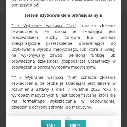
poniższych pól.
Jestem użytkownikiem profesjonalnym
DANE FIRMY
* / Wybranie wartości "Tak"
oznacza złożenie
oświadczenia, że osoba je składająca jest
ALBIS MAZUR SPÓŁKA Z OGRANICZONĄ ODPOWIEDZIALNOŚCIĄ
pracownikiem służby zdrowia lub posiada
Stawiszyńska 10 lok. 2, PL-62800 Kalisz
specjalistyczne przeszkolenie uprawniające do
NIP / VAT PL6182139326
użytkowania wyrobu medycznego, lub która z uwagi
REGON 301944633
na wykonywany zawód, pełnioną funkcję lub
KRS 0000399035
prowadzoną działalność gospodarczą uczestniczy w
BDO 000137792
prowadzeniu obrotu wyrobami medycznymi.
Konto bankowe:
** / Wybranie wartości "Nie"
oznacza złożenie
61 2030 0045 1110 0000 0380 2280
oświadczenia, że osoba je składająca jest laikiem w
Ltd / GmbH / LLC / S.r.l. / Sp. z o. o.
rozumieniu ustawy z dnia 7 kwietnia 2022 roku o
wyrobach medycznych tj. jest osobą fizyczną, która nie
KONTAKT
ma formalnego wykształcenia w odpowiedniej
dziedzinie ochrony zdrowia lub medycyny.
Telefon:
+48 62 765 95 93
+48 667 2222 14
TAK *
NIE **
+48 781 4444 95