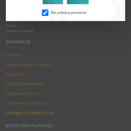
Faks:
Nie pokazuj ponownie
+48 62 751 39 76
E-mail:
[email protected]
INFORMACJE
O firmie
Rekomendacje i patenty
Regulamin
Polityka prywatności
Dostawa i zwrot
Zamówienia publiczne
Odstąp od umowy tutaj
BEZPIECZNE PŁATNOŚCI