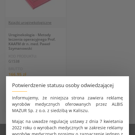
Książki uroginekologiczne
Uroginekologia - Metody
leczenia operacyjnego Prof.
KAAFM dr n. med. Paweł
Szymanowski
KOD PRODUKTU:
G1538
BRUTTO
166.95 zł
NETTO
Potwierdzenie statusu osoby odwiedzającej
159.00 zł
Informujemy, że niniejsza strona zawiera reklamę
DO KOSZYKA
wyrobów medycznych oferowanych przez ALBIS
MAZUR Sp. z o.o. z siedzibą w Kaliszu.
Mając na uwadze regulację ustawy z dnia 7 kwietania
2022 roku o wyrobach medycznych w zakresie reklamy
wyrobów medycznych prosimy o zaznaczenie jedngo z