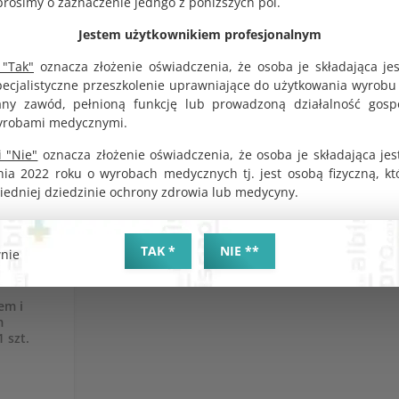
osimy o zaznaczenie jedngo z poniższych pól.
Jestem użytkownikiem profesjonalnym
 "Tak"
oznacza złożenie oświadczenia, że osoba je składająca je
pecjalistyczne przeszkolenie uprawniające do użytkowania wyrobu
y zawód, pełnioną funkcję lub prowadzoną działalność gosp
yrobami medycznymi.
 "Nie"
oznacza złożenie oświadczenia, że osoba je składająca jes
nia 2022 roku o wyrobach medycznych tj. jest osobą fizyczną, k
iedniej dziedzinie ochrony zdrowia lub medycyny.
TAK *
NIE **
nie
azowe
em i
m
 szt.