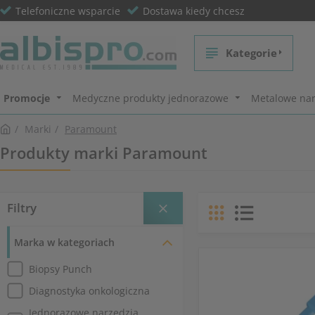
Telefoniczne wsparcie
Dostawa kiedy chcesz
Kategorie
Promocje
Medyczne produkty jednorazowe
Metalowe nar
Marki
Paramount
Produkty marki Paramount
Filtry
Marka w kategoriach
Biopsy Punch
Diagnostyka onkologiczna
Jednorazowe narzędzia