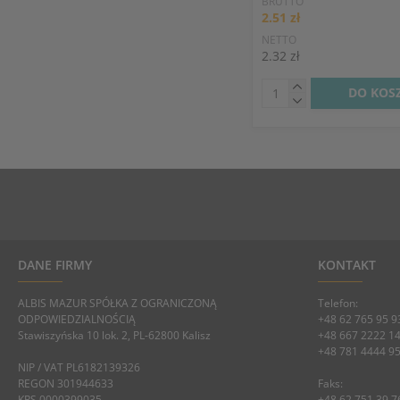
BRUTTO
2.51 zł
NETTO
2.32 zł
DO KOS
DANE FIRMY
KONTAKT
ALBIS MAZUR SPÓŁKA Z OGRANICZONĄ
Telefon:
ODPOWIEDZIALNOŚCIĄ
+48 62 765 95 9
Stawiszyńska 10 lok. 2, PL-62800 Kalisz
+48 667 2222 1
+48 781 4444 9
NIP / VAT PL6182139326
REGON 301944633
Faks:
KRS 0000399035
+48 62 751 39 7