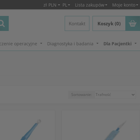
zł
PLN
PL
Lista zakupów
Moje konto
Kontakt
Koszyk (0)
czenie operacyjne
Diagnostyka i badania
Dla Pacjentki
Sortowanie: