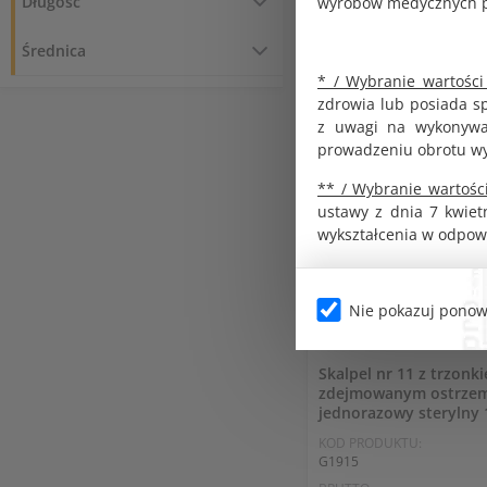
Długość
wyrobów medycznych pr
Średnica
* / Wybranie wartości
zdrowia lub posiada s
z uwagi na wykonywan
prowadzeniu obrotu w
** / Wybranie wartości
ustawy z dnia 7 kwiet
wykształcenia w odpow
Nie pokazuj ponow
Medyczne produkty jednor
Skalpel nr 11 z trzonki
zdejmowanym ostrze
jednorazowy sterylny 1
KOD PRODUKTU:
G1915