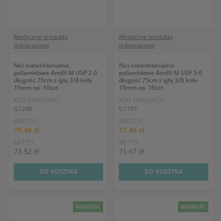
Medyczne produkty
Medyczne produkty
jednorazowe
jednorazowe
Nici niewchłanialne
Nici niewchłanialne
poliamidowe Amifil M USP 2-0
poliamidowe Amifil M USP 3-0
długość 75cm z igłą 3/8 koła
długość 75cm z igłą 3/8 koła
19mm op. 10szt.
19mm op. 10szt.
KOD PRODUKTU:
KOD PRODUKTU:
G1240
G1197
BRUTTO
BRUTTO
79.40 zł
77.40 zł
NETTO
NETTO
73.52 zł
71.67 zł
DO KOSZYKA
DO KOSZYKA
NOWOŚĆ
NOWOŚĆ