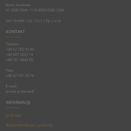
Konto bankowe:
61 2030 0045 1110 0000 0380 2280
Ltd / GmbH / LLC / S.r.l. / Sp. z o. o.
KONTAKT
Telefon:
+48 62 765 95 93
+48 667 2222 14
+48 781 4444 95
Faks:
+48 62 751 39 76
E-mail:
[email protected]
INFORMACJE
O firmie
Rekomendacje i patenty