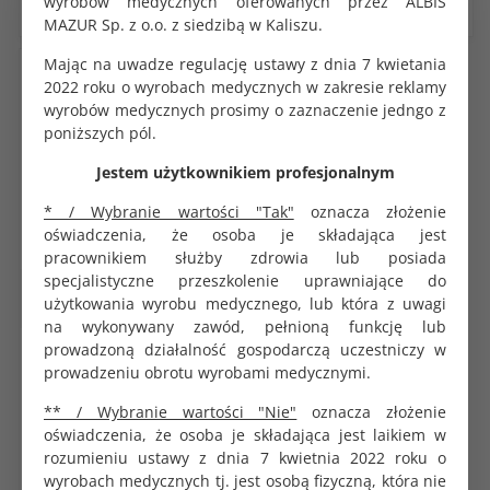
wyrobów medycznych oferowanych przez ALBIS
MAZUR Sp. z o.o. z siedzibą w Kaliszu.
Mając na uwadze regulację ustawy z dnia 7 kwietania
NOWOŚĆ
2022 roku o wyrobach medycznych w zakresie reklamy
wyrobów medycznych prosimy o zaznaczenie jedngo z
poniższych pól.
Jestem użytkownikiem profesjonalnym
* / Wybranie wartości "Tak"
oznacza złożenie
oświadczenia, że osoba je składająca jest
pracownikiem służby zdrowia lub posiada
specjalistyczne przeszkolenie uprawniające do
Medyczne produkty
użytkowania wyrobu medycznego, lub która z uwagi
jednorazowe
na wykonywany zawód, pełnioną funkcję lub
prowadzoną działalność gospodarczą uczestniczy w
Nici niewchłanialne
poliamidowe Amifil M USP 4-0
prowadzeniu obrotu wyrobami medycznymi.
długość 75cm z igłą 3/8 koła
24mm op. 10szt.
** / Wybranie wartości "Nie"
oznacza złożenie
KOD PRODUKTU:
oświadczenia, że osoba je składająca jest laikiem w
G0945
rozumieniu ustawy z dnia 7 kwietnia 2022 roku o
BRUTTO
wyrobach medycznych tj. jest osobą fizyczną, która nie