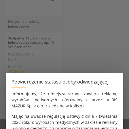
Medyczne produkty
jednorazowe
Skalpel nr 11 z trzonkiem
jednorazowy sterylny op. 10
szt. Sterilance
KOD PRODUKTU:
G2017
BRUTTO
27.00 zł
NETTO
Potwierdzenie statusu osoby odwiedzającej
25.00 zł
Informujemy, że niniejsza strona zawiera reklamę
DO KOSZYKA
wyrobów medycznych oferowanych przez ALBIS
MAZUR Sp. z o.o. z siedzibą w Kaliszu.
Mając na uwadze regulację ustawy z dnia 7 kwietania
2022 roku o wyrobach medycznych w zakresie reklamy
wyrobów medycznych prosimy o zaznaczenie jedngo z