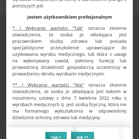
poniższych pól.
Jestem użytkownikiem profesjonalnym
DANE FIRMY
* / Wybranie wartości "Tak"
oznacza złożenie
oświadczenia, że osoba je składająca jest
ALBIS MAZUR SPÓŁKA Z OGRANICZONĄ ODPOWIEDZIALNOŚCIĄ
pracownikiem służby zdrowia lub posiada
Stawiszyńska 10 lok. 2, PL-62800 Kalisz
specjalistyczne przeszkolenie uprawniające do
NIP / VAT PL6182139326
użytkowania wyrobu medycznego, lub która z uwagi
REGON 301944633
na wykonywany zawód, pełnioną funkcję lub
KRS 0000399035
prowadzoną działalność gospodarczą uczestniczy w
BDO 000137792
prowadzeniu obrotu wyrobami medycznymi.
Konto bankowe:
** / Wybranie wartości "Nie"
oznacza złożenie
61 2030 0045 1110 0000 0380 2280
oświadczenia, że osoba je składająca jest laikiem w
Ltd / GmbH / LLC / S.r.l. / Sp. z o. o.
rozumieniu ustawy z dnia 7 kwietnia 2022 roku o
wyrobach medycznych tj. jest osobą fizyczną, która nie
KONTAKT
ma formalnego wykształcenia w odpowiedniej
dziedzinie ochrony zdrowia lub medycyny.
Telefon:
+48 62 765 95 93
+48 667 2222 14
TAK *
NIE **
+48 781 4444 95