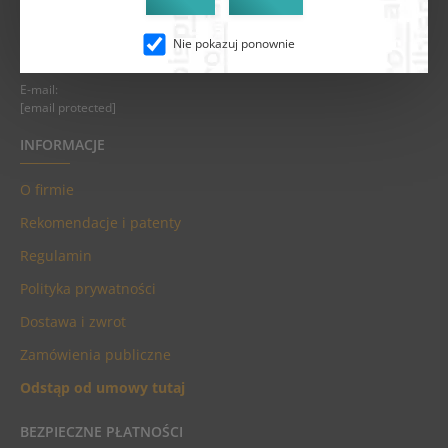
Faks:
Nie pokazuj ponownie
+48 62 751 39 76
E-mail:
[email protected]
INFORMACJE
O firmie
Rekomendacje i patenty
Regulamin
Polityka prywatności
Dostawa i zwrot
Zamówienia publiczne
Odstąp od umowy tutaj
BEZPIECZNE PŁATNOŚCI