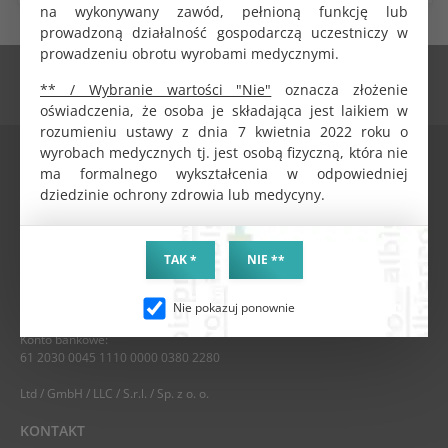
na wykonywany zawód, pełnioną funkcję lub
prowadzoną działalność gospodarczą uczestniczy w
prowadzeniu obrotu wyrobami medycznymi.
** / Wybranie wartości "Nie"
oznacza złożenie
oświadczenia, że osoba je składająca jest laikiem w
rozumieniu ustawy z dnia 7 kwietnia 2022 roku o
DANE FIRMY
wyrobach medycznych tj. jest osobą fizyczną, która nie
ma formalnego wykształcenia w odpowiedniej
dziedzinie ochrony zdrowia lub medycyny.
ALBIS MAZUR SPÓŁKA Z OGRANICZONĄ ODPOWIEDZIALNOŚCIĄ
Stawiszyńska 10 lok. 2, PL-62800 Kalisz
NIP / VAT PL6182139326
TAK *
NIE **
REGON 301944633
KRS 0000399035
BDO 000137792
Nie pokazuj ponownie
Konto bankowe:
61 2030 0045 1110 0000 0380 2280
Ltd / GmbH / LLC / S.r.l. / Sp. z o. o.
KONTAKT