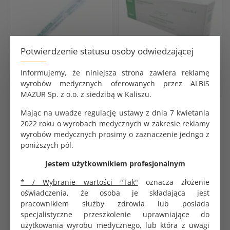
Potwierdzenie statusu osoby odwiedzającej
Informujemy, że niniejsza strona zawiera reklamę
Medyczne produkty
Medyczne produkty
wyrobów medycznych oferowanych przez ALBIS
jednorazowe
jednorazowe
MAZUR Sp. z o.o. z siedzibą w Kaliszu.
Cewnik Nelatona do
Skalpel nr 10 z trzonkiem
Mając na uwadze regulację ustawy z dnia 7 kwietania
odprowadzania moczu rozmiar
jednorazowy sterylny op. 10
2022 roku o wyrobach medycznych w zakresie reklamy
CH18
szt. Bialmed
wyrobów medycznych prosimy o zaznaczenie jedngo z
KOD PRODUKTU:
KOD PRODUKTU:
poniższych pól.
G0279
G2018
BRUTTO
BRUTTO
Jestem użytkownikiem profesjonalnym
0.89 zł
27.00 zł
NETTO
NETTO
* / Wybranie wartości "Tak"
oznacza złożenie
0.82 zł
25.00 zł
oświadczenia, że osoba je składająca jest
pracownikiem służby zdrowia lub posiada
DO KOSZYKA
DO KOSZYKA
specjalistyczne przeszkolenie uprawniające do
użytkowania wyrobu medycznego, lub która z uwagi