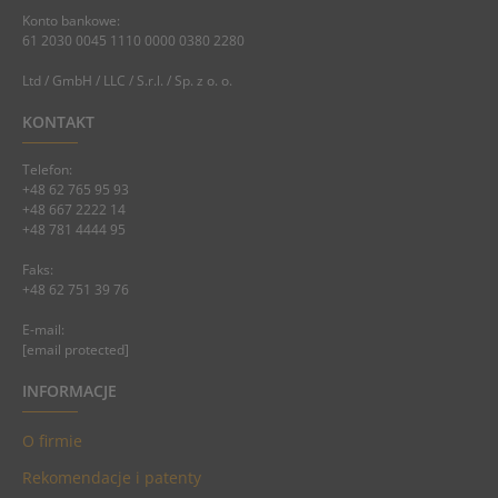
Konto bankowe:
61 2030 0045 1110 0000 0380 2280
Ltd / GmbH / LLC / S.r.l. / Sp. z o. o.
KONTAKT
Telefon:
+48 62 765 95 93
+48 667 2222 14
+48 781 4444 95
Faks:
+48 62 751 39 76
E-mail:
[email protected]
INFORMACJE
O firmie
Rekomendacje i patenty