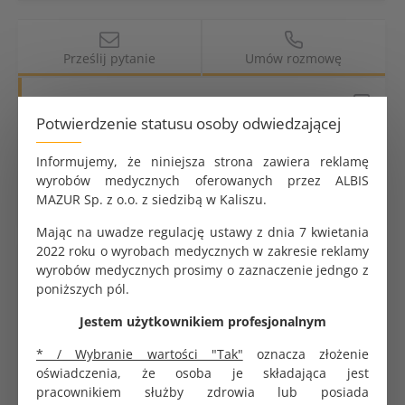
Prześlij pytanie
Umów rozmowę
Dostępne metody płatności i dostawy
Potwierdzenie statusu osoby odwiedzającej
Kurier za granicę
Informujemy, że niniejsza strona zawiera reklamę
wyrobów medycznych oferowanych przez ALBIS
Dlaczego ALBISPRO.com?
MAZUR Sp. z o.o. z siedzibą w Kaliszu.
Mając na uwadze regulację ustawy z dnia 7 kwietania
2022 roku o wyrobach medycznych w zakresie reklamy
Parametry produktu
wyrobów medycznych prosimy o zaznaczenie jedngo z
poniższych pól.
Przeznaczenie produktu
Jednorazowe
Jestem użytkownikiem profesjonalnym
Wyrób
Sterylny
* / Wybranie wartości "Tak"
oznacza złożenie
oświadczenia, że osoba je składająca jest
Rozmiar
CH12
pracownikiem służby zdrowia lub posiada