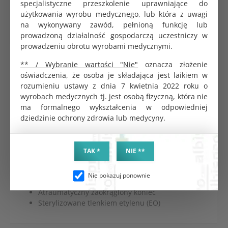
specjalistyczne przeszkolenie uprawniające do
Dane logistyczne
użytkowania wyrobu medycznego, lub która z uwagi
na wykonywany zawód, pełnioną funkcję lub
Opakowanie jednostkowe
1 szt.
prowadzoną działalność gospodarczą uczestniczy w
prowadzeniu obrotu wyrobami medycznymi.
** / Wybranie wartości "Nie"
oznacza złożenie
Cewnik urologiczny typu Nelaton CH12 służy do
oświadczenia, że osoba je składająca jest laikiem w
odprowadzania moczu u pacjentów, u których jest to
rozumieniu ustawy z dnia 7 kwietnia 2022 roku o
utrudnione lub nie mogą samodzielnie oddawać
wyrobach medycznych tj. jest osobą fizyczną, która nie
moczu.
Cewnik typu Nelaton CH12 - skuteczny
ma formalnego wykształcenia w odpowiedniej
i bezpieczny
dziedzinie ochrony zdrowia lub medycyny.
Rozmiar CH12
Długość 40 cm
TAK *
NIE **
Wykonany z medycznego PCV
Powierzchnia gładka
Nie pokazuj ponownie
Posiada dwa otwory boczne
Atraumatyczny zaokrąglony koniec
Sterylizowane tlenkiem etylenu (EO)