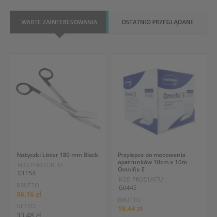
WARTE ZAINTERESOWANIA
OSTATNIO PRZEGLĄDANE
Nożyczki Lister 180 mm Black
Przylepce do mocowania
opatrunków 10cm x 10m
KOD PRODUKTU:
Omnifix E
G1154
KOD PRODUKTU:
BRUTTO
G0445
36.16 zł
BRUTTO
NETTO
19.44 zł
33.48 zł