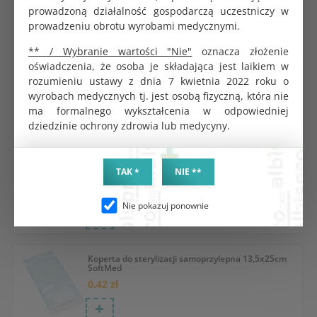
prowadzoną działalność gospodarczą uczestniczy w
0.32 zł
prowadzeniu obrotu wyrobami medycznymi.
** / Wybranie wartości "Nie"
oznacza złożenie
oświadczenia, że osoba je składająca jest laikiem w
Rękaw papierowo-foliowy do sterylizacji 200m
rozumieniu ustawy z dnia 7 kwietnia 2022 roku o
szeroki 5,5cm
wyrobach medycznych tj. jest osobą fizyczną, która nie
84.05 zł
ma formalnego wykształcenia w odpowiedniej
dziedzinie ochrony zdrowia lub medycyny.
Sekusept Activ preparat do dezynfekcji narzędzi
TAK *
NIE **
1,5kg
273.40 zł
Nie pokazuj ponownie
Koperta do sterylizacji samoprzylepna 13,5x25cm
SoftMed
0.42 zł