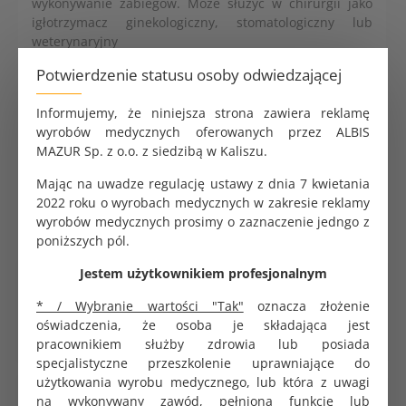
wykonywanie zabiegów. Może służyć w chirurgii jako
igłotrzymacz ginekologiczny, stomatologiczny lub
weterynaryjny
Główne korzyści
Potwierdzenie statusu osoby odwiedzającej
Typ: igłotrzymacz z zapadką zatrzaskową
Informujemy, że niniejsza strona zawiera reklamę
Produkt wielokrotnego użytku z certyfikowanego
wyrobów medycznych oferowanych przez ALBIS
chirurgicznego stopu metalowego
MAZUR Sp. z o.o. z siedzibą w Kaliszu.
Długi okres użytkowania
Bardzo odporna część robocza
Mając na uwadze regulację ustawy z dnia 7 kwietania
Lekka i bezpieczna konstrukcja narzędzia
2022 roku o wyrobach medycznych w zakresie reklamy
Możliwość sterylizacji w różnych systemach
wyrobów medycznych prosimy o zaznaczenie jedngo z
poniższych pól.
Jestem użytkownikiem profesjonalnym
Koperta do sterylizacji samoprzylepna 6x10cm
Saltec
* / Wybranie wartości "Tak"
oznacza złożenie
0.31 zł
oświadczenia, że osoba je składająca jest
pracownikiem służby zdrowia lub posiada
specjalistyczne przeszkolenie uprawniające do
użytkowania wyrobu medycznego, lub która z uwagi
Koperta do sterylizacji samoprzylepna 9x26cm
na wykonywany zawód, pełnioną funkcję lub
SoftMed