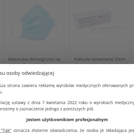
Maseczka chirurgiczna na
Pałeczki drewniane 23cm
gumce 3-warstwy z
do wymazów mały wacik S
usztywnieniem na nos op.
5mm sterylne op. 100 szt.
usu osoby odwiedzającej
50 szt.
KOD PRODUKTU:
G1279
KOD PRODUKTU:
jsza strona zawiera reklamę wyrobów medycznych oferowanych p
G1431
BRUTTO
u.
27.00 zł
BRUTTO
10.26 zł
lację ustawy z dnia 7 kwietania 2022 roku o wyrobach medyczny
NETTO
25.00 zł
NETTO
osimy o zaznaczenie jedngo z poniższych pól.
9.50 zł
Jestem użytkownikiem profesjonalnym
 "Tak"
oznacza złożenie oświadczenia, że osoba je składająca je