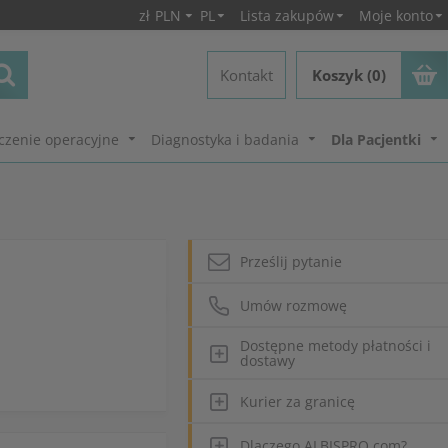
zł
PLN
PL
Lista zakupów
Moje konto
Kontakt
Koszyk (0)
czenie operacyjne
Diagnostyka i badania
Dla Pacjentki
Prześlij pytanie
Umów rozmowę
Dostępne metody płatności i
dostawy
Kurier za granicę
Dlaczego ALBISPRO.com?