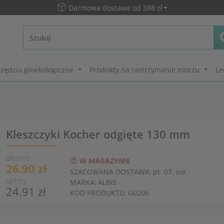
Darmowa dostawa od 388 zł
zędzia ginekologiczne
Produkty na nietrzymanie moczu
Le
Kleszczyki Kocher odgięte 130 mm
BRUTTO
W MAGAZYNIE
26.90 zł
SZACOWANA DOSTAWA:
pt. 07. sie.
NETTO
MARKA:
ALBIS
24.91 zł
KOD PRODUKTU:
G0206