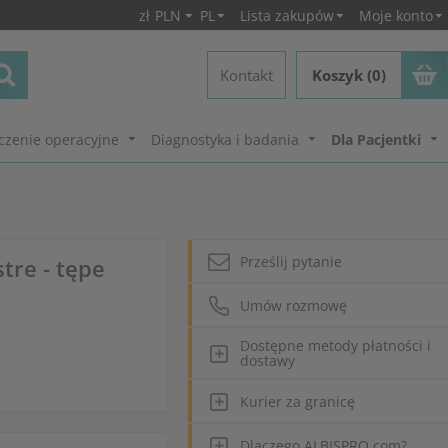
zł
PLN
PL
Lista zakupów
Moje konto
Kontakt
Koszyk (0)
czenie operacyjne
Diagnostyka i badania
Dla Pacjentki
Prześlij pytanie
tre - tępe
Umów rozmowę
Dostępne metody płatności i
dostawy
Kurier za granicę
Dlaczego ALBISPRO.com?