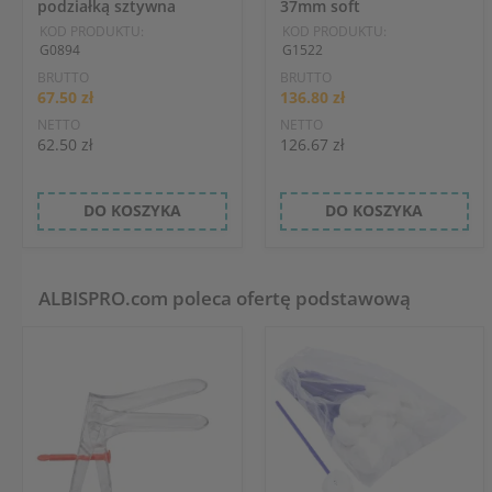
podziałką sztywna
37mm soft
KOD PRODUKTU:
KOD PRODUKTU:
G0894
G1522
BRUTTO
BRUTTO
67.50 zł
136.80 zł
NETTO
NETTO
62.50 zł
126.67 zł
DO KOSZYKA
DO KOSZYKA
ALBISPRO.com poleca ofertę podstawową