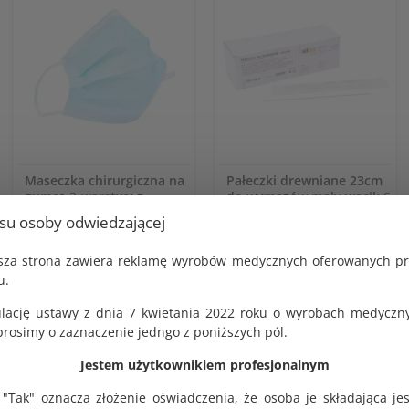
Maseczka chirurgiczna na
Pałeczki drewniane 23cm
gumce 3-warstwy z
do wymazów mały wacik S
usztywnieniem na nos op.
5mm sterylne op. 100 szt.
usu osoby odwiedzającej
50 szt.
KOD PRODUKTU:
G1279
KOD PRODUKTU:
jsza strona zawiera reklamę wyrobów medycznych oferowanych p
G1431
BRUTTO
u.
27.00 zł
BRUTTO
10.26 zł
lację ustawy z dnia 7 kwietania 2022 roku o wyrobach medyczny
NETTO
25.00 zł
NETTO
osimy o zaznaczenie jedngo z poniższych pól.
9.50 zł
Jestem użytkownikiem profesjonalnym
 "Tak"
oznacza złożenie oświadczenia, że osoba je składająca je