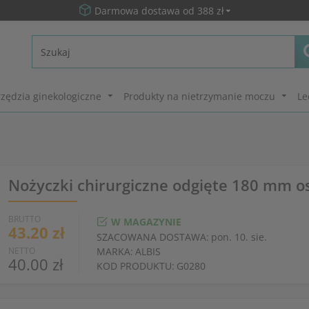
Darmowa dostawa od 388 zł
zędzia ginekologiczne
Produkty na nietrzymanie moczu
Le
Nożyczki chirurgiczne odgięte 180 mm os
BRUTTO
W MAGAZYNIE
43.20 zł
SZACOWANA DOSTAWA:
pon. 10. sie.
NETTO
MARKA:
ALBIS
40.00 zł
KOD PRODUKTU:
G0280