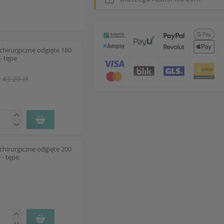
chirurgiczne odgięte 180
- tępe
ł
43.20 zł
chirurgiczne odgięte 200
 - tępe