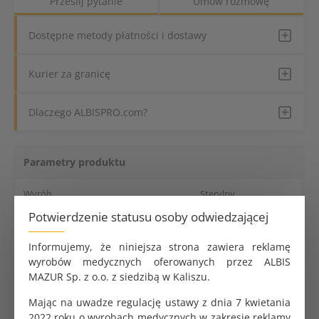
Prześlij pytanie
Umów rozmowę
Dostępne metody płatności i dostawy
Kurier za granicę
Dlaczego ALBISPRO.com?
Parametry produktu
Wyrób
Sterylny
Potwierdzenie statusu osoby odwiedzającej
Liczba warstw
2: bibuła + folia
Informujemy, że niniejsza strona zawiera reklamę
Kolor
Niebieski
wyrobów medycznych oferowanych przez ALBIS
MAZUR Sp. z o.o. z siedzibą w Kaliszu.
Wymiary
38x45 cm
Mając na uwadze regulację ustawy z dnia 7 kwietania
Dane logistyczne
2022 roku o wyrobach medycznych w zakresie reklamy