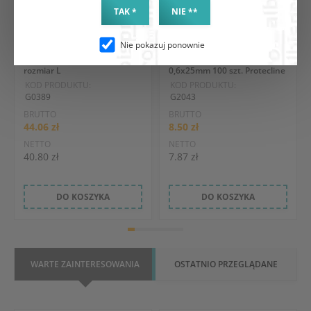
TAK *
NIE **
Nie pokazuj ponownie
Wziernik metalowy Cusco
Igła iniekcyjna sterylna 23G
rozmiar L
0,6x25mm 100 szt. Protecline
KOD PRODUKTU:
KOD PRODUKTU:
G0389
G2043
BRUTTO
BRUTTO
44.06 zł
8.50 zł
NETTO
NETTO
40.80 zł
7.87 zł
DO KOSZYKA
DO KOSZYKA
WARTE ZAINTERESOWANIA
OSTATNIO PRZEGLĄDANE