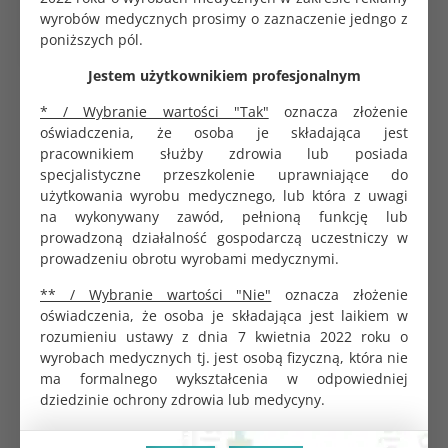
wyrobów medycznych prosimy o zaznaczenie jedngo z
poniższych pól.
Opakowanie jednostkowe
1 szt.
Jestem użytkownikiem profesjonalnym
Serweta zabiegowa, sterylna. Pakowana pojedynczo.
* / Wybranie wartości "Tak"
oznacza złożenie
Wymiar 38 cm x 45 cm.
oświadczenia, że osoba je składająca jest
pracownikiem służby zdrowia lub posiada
specjalistyczne przeszkolenie uprawniające do
użytkowania wyrobu medycznego, lub która z uwagi
na wykonywany zawód, pełnioną funkcję lub
prowadzoną działalność gospodarczą uczestniczy w
prowadzeniu obrotu wyrobami medycznymi.
PRODUKTY POWIĄZANE
CHĘTNIE KUPOWANE
** / Wybranie wartości "Nie"
oznacza złożenie
oświadczenia, że osoba je składająca jest laikiem w
rozumieniu ustawy z dnia 7 kwietnia 2022 roku o
wyrobach medycznych tj. jest osobą fizyczną, która nie
ma formalnego wykształcenia w odpowiedniej
dziedzinie ochrony zdrowia lub medycyny.