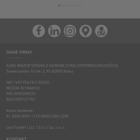
DANE FIRMY
ALBIS MAZUR SPÓŁKA Z OGRANICZONĄ ODPOWIEDZIALNOŚCIĄ
Stawiszyńska 10 lok. 2, PL-62800 Kalisz
NIP / VAT PL6182139326
REGON 301944633
KRS 0000399035
BDO 000137792
Konto bankowe:
61 2030 0045 1110 0000 0380 2280
Ltd / GmbH / LLC / S.r.l. / Sp. z o. o.
KONTAKT