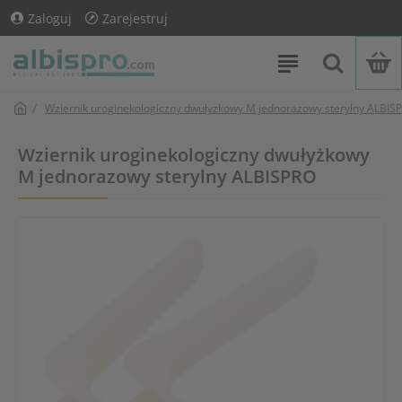
Zaloguj
Zarejestruj
Wziernik uroginekologiczny dwułyżkowy M jednorazowy sterylny ALBIS
Wziernik uroginekologiczny dwułyżkowy
M jednorazowy sterylny ALBISPRO