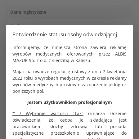
Dane logistyczne
Opakowanie
1 szt.
jednostkowe
Potwierdzenie statusu osoby odwiedzającej
Odpowiedzialność za zgodność
Informujemy, że niniejsza strona zawiera reklamę
wyrobów medycznych oferowanych przez ALBIS
Albis Mazur Sp. z o.o., Stawiszyńska 10 lok.
MAZUR Sp. z o.o. z siedzibą w Kaliszu.
Importer
2, 62-800 Kalisz, Polska
Mając na uwadze regulację ustawy z dnia 7 kwietania
[email protected]
Adres e-mail
2022 roku o wyrobach medycznych w zakresie reklamy
wyrobów medycznych prosimy o zaznaczenie jedngo z
poniższych pól.
Wziernik uroginekologiczny
Jestem użytkownikiem profesjonalnym
dwułyżkowy jednorazowy –
ALBISPRO.com
* / Wybranie wartości "Tak"
oznacza złożenie
oświadczenia, że osoba je składająca jest
Specjalistyczny,
jednorazowy wziernik
pracownikiem służby zdrowia lub posiada
uroginekologiczny dwułyżkowy
. Przeznaczony do
specjalistyczne przeszkolenie uprawniające do
zaawansowanej diagnostyki, w tym oceny dna miednicy