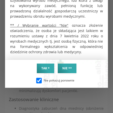
użytkowania wyrobu medycznego, lub która z uwagi
i zaburzeń statyki narządów rodnych.
na wykonywany zawód, pełnioną funkcję lub
prowadzoną działalność gospodarczą uczestniczy w
Specyfikacja techniczna i bezpieczeństwo
prowadzeniu obrotu wyrobami medycznymi.
Konstrukcja:
dwie łyżki w kształcie litery L
** / Wybranie wartości "Nie"
oznacza złożenie
(długość: 132 mm) o różnych szerokościach.
oświadczenia, że osoba je składająca jest laikiem w
Umożliwiają 4 kombinacje założeń dla
rozumieniu ustawy z dnia 7 kwietnia 2022 roku o
maksymalnej elastyczności.
wyrobach medycznych tj. jest osobą fizyczną, która nie
Widoczność:
mleczny plastik medyczny całkowicie
ma formalnego wykształcenia w odpowiedniej
redukuje refleksy świetlne.
dziedzinie ochrony zdrowia lub medycyny.
Sterylność:
wyrób sterylizowany tlenkiem etylenu
(EO), pakowany indywidualnie (folia-papier). 100%
ochrony przed zakażeniami krzyżowymi.
TAK *
NIE **
Hipoalergiczność:
produkt wolny od lateksu i
ftalanów. Zgodny z normami medycznymi UE
(certyfikat CE).
Nie pokazuj ponownie
Ergonomia:
gładkie, zaokrąglone krawędzie
minimalizują dyskomfort pacjentki.
Zastosowanie kliniczne
Diagnostyka zaburzeń dna miednicy (obniżenie