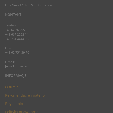
Ltd / GmbH / LLC / S.r.l. / Sp. z o. o.
KONTAKT
Telefon:
+48 62 765 95 93
+48 667 2222 14
+48 781 4444 95
Faks:
+48 62 751 39 76
E-mail:
[email protected]
INFORMACJE
O firmie
Rekomendacje i patenty
Regulamin
Polityka prywatności