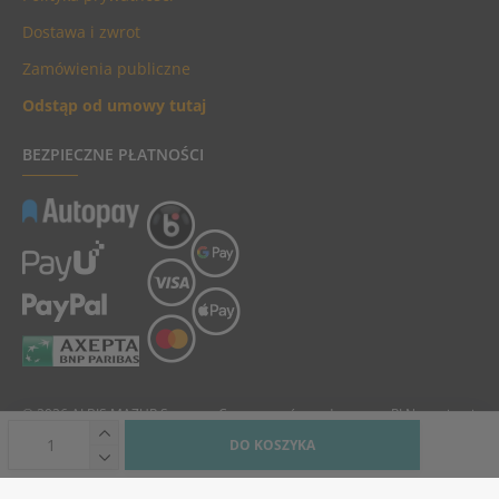
Dostawa i zwrot
Zamówienia publiczne
Odstąp od umowy tutaj
BEZPIECZNE PŁATNOŚCI
© 2026 ALBIS MAZUR Sp. z o.o. Ceny towarów podane są w PLN, zawierają
podatek VAT i nie zawierają kosztów dostawy.
DO KOSZYKA