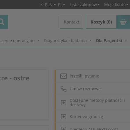
zł
PLN
PL
Lista zakupów
Moje konto
Kontakt
Koszyk (0)
czenie operacyjne
Diagnostyka i badania
Dla Pacjentki
Prześlij pytanie
re - ostre
Umów rozmowę
Dostępne metody płatności i
dostawy
Kurier za granicę
Dlaczego ALBISPRO.com?