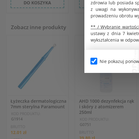
zdrowia lub posiada s
DO KOSZYKA
DO KOSZYKA
z uwagi na wykonywan
prowadzeniu obrotu w
Zobacz inne produkty
** / Wybranie wartości
ustawy z dnia 7 kwiet
wykształcenia w odpow
Nie pokazuj ponow
Łyżeczka dermatologiczna
AHD 1000 dezynfekcja rąk
7mm sterylna Paramount
i skóry z atomizerem
250ml
KOD PRODUKTU:
G1914
KOD PRODUKTU:
G0751
BRUTTO
12.01 zł
BRUTTO
39.80 zł