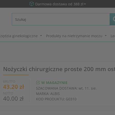
Darmowa dostawa od 388 zł
zędzia ginekologiczne
Produkty na nietrzymanie moczu
Le
Nożyczki chirurgiczne proste 200 mm ost
BRUTTO
W MAGAZYNIE
43.20 zł
SZACOWANA DOSTAWA:
wt. 11. sie.
NETTO
MARKA:
ALBIS
40.00 zł
KOD PRODUKTU:
G0310