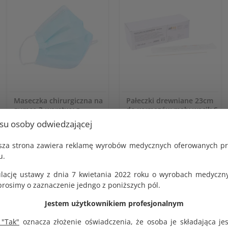
Maseczka chirurgiczna na
Pałeczki drewniane 23cm
gumce 3-warstwy z
do wymazów mały wacik S
usztywnieniem na nos op.
5mm sterylne op. 100 szt.
usu osoby odwiedzającej
50 szt.
KOD PRODUKTU:
G1279
KOD PRODUKTU:
jsza strona zawiera reklamę wyrobów medycznych oferowanych p
G1431
BRUTTO
u.
27.00 zł
BRUTTO
10.26 zł
lację ustawy z dnia 7 kwietania 2022 roku o wyrobach medyczny
NETTO
25.00 zł
NETTO
osimy o zaznaczenie jedngo z poniższych pól.
9.50 zł
Jestem użytkownikiem profesjonalnym
 "Tak"
oznacza złożenie oświadczenia, że osoba je składająca je