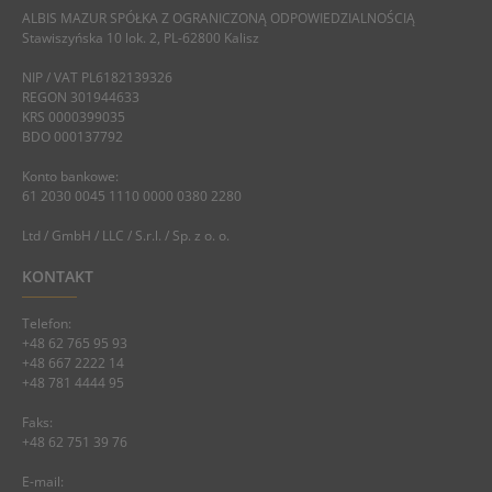
ALBIS MAZUR SPÓŁKA Z OGRANICZONĄ ODPOWIEDZIALNOŚCIĄ
Stawiszyńska 10 lok. 2, PL-62800 Kalisz
NIP / VAT PL6182139326
REGON 301944633
KRS 0000399035
BDO 000137792
Konto bankowe:
61 2030 0045 1110 0000 0380 2280
Ltd / GmbH / LLC / S.r.l. / Sp. z o. o.
KONTAKT
Telefon:
+48 62 765 95 93
+48 667 2222 14
+48 781 4444 95
Faks:
+48 62 751 39 76
E-mail: