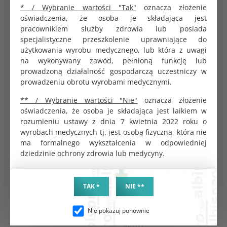
* / Wybranie wartości "Tak"
oznacza złożenie
oświadczenia, że osoba je składająca jest
PRODUKTY POWIĄZANE
CHĘTNIE KUPOWANE
pracownikiem służby zdrowia lub posiada
specjalistyczne przeszkolenie uprawniające do
użytkowania wyrobu medycznego, lub która z uwagi
na wykonywany zawód, pełnioną funkcję lub
prowadzoną działalność gospodarczą uczestniczy w
prowadzeniu obrotu wyrobami medycznymi.
** / Wybranie wartości "Nie"
oznacza złożenie
oświadczenia, że osoba je składająca jest laikiem w
rozumieniu ustawy z dnia 7 kwietnia 2022 roku o
wyrobach medycznych tj. jest osobą fizyczną, która nie
ma formalnego wykształcenia w odpowiedniej
dziedzinie ochrony zdrowia lub medycyny.
Novelmed Basic serweta 2-
Imadło chirurgiczne Mayo-
warstwy bibuły + folia rolka
Hegar 140 mm Gold
33x48cm 80 odcinków biała
KOD PRODUKTU:
TAK *
NIE **
KOD PRODUKTU:
G0190
G1744
BRUTTO
Nie pokazuj ponownie
BRUTTO
147.60 zł
14.64 zł
NETTO