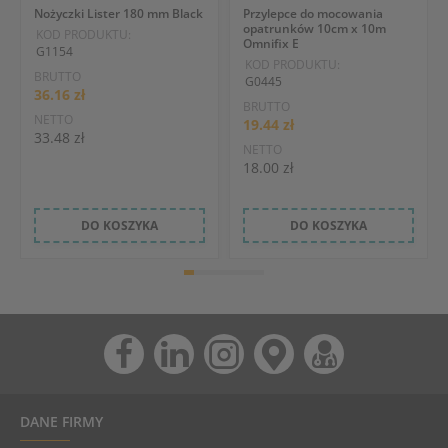
Nożyczki Lister 180 mm Black
Przylepce do mocowania
opatrunków 10cm x 10m
KOD PRODUKTU:
Omnifix E
G1154
KOD PRODUKTU:
BRUTTO
G0445
36.16 zł
BRUTTO
NETTO
19.44 zł
33.48 zł
NETTO
18.00 zł
DO KOSZYKA
DO KOSZYKA
DANE FIRMY