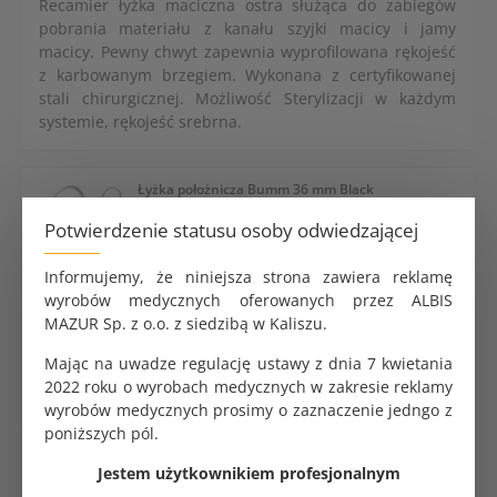
Recamier łyżka maciczna ostra służąca do zabiegów
pobrania materiału z kanału szyjki macicy i jamy
macicy. Pewny chwyt zapewnia wyprofilowana rękojeść
z karbowanym brzegiem. Wykonana z certyfikowanej
stali chirurgicznej. Możliwość Sterylizacji w każdym
systemie, rękojeść srebrna.
Łyżka położnicza Bumm 36 mm Black
97.07 zł
Potwierdzenie statusu osoby odwiedzającej
Informujemy, że niniejsza strona zawiera reklamę
wyrobów medycznych oferowanych przez ALBIS
MAZUR Sp. z o.o. z siedzibą w Kaliszu.
Łyżka położnicza Bumm 36 mm
97.07 zł
Mając na uwadze regulację ustawy z dnia 7 kwietania
2022 roku o wyrobach medycznych w zakresie reklamy
wyrobów medycznych prosimy o zaznaczenie jedngo z
poniższych pól.
Jestem użytkownikiem profesjonalnym