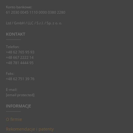
Konto bankowe:
61 2030 0045 1110 0000 0380 2280
Ltd / GmbH / LLC / S.r.l. / Sp. z o. o.
KONTAKT
Telefon:
+48 62 765 95 93
+48 667 2222 14
+48 781 4444 95
Faks:
+48 62 751 39 76
E-mail:
[email protected]
INFORMACJE
O firmie
Rekomendacje i patenty