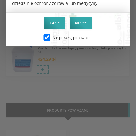
dziedzinie ochrony zdrowia lub medycyny.
Lysoformin 3000 płyn 1L
98.82 zł
TAK *
NIE **
Nie pokazuj ponownie
Viruton Extra wydajny płyn do dezynfekcji narzędzi
5L
424.29 zł
PRODUKTY POWIĄZANE