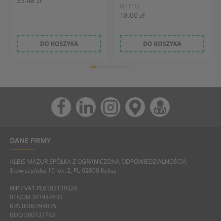
33.48 zł
NETTO
18.00 zł
DO KOSZYKA
DO KOSZYKA
DANE FIRMY
ALBIS MAZUR SPÓŁKA Z OGRANICZONĄ ODPOWIEDZIALNOŚCIĄ
Stawiszyńska 10 lok. 2, PL-62800 Kalisz
NIP / VAT PL6182139326
REGON 301944633
KRS 0000399035
BDO 000137792