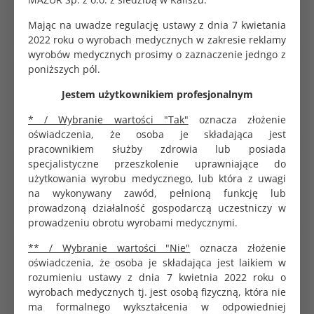
0.35 zł
Mając na uwadze regulację ustawy z dnia 7 kwietania
2022 roku o wyrobach medycznych w zakresie reklamy
wyrobów medycznych prosimy o zaznaczenie jedngo z
poniższych pól.
Koperta do sterylizacji samoprzylepna 9x26cm
SoftMed
Jestem użytkownikiem profesjonalnym
0.32 zł
* / Wybranie wartości "Tak"
oznacza złożenie
oświadczenia, że osoba je składająca jest
pracownikiem służby zdrowia lub posiada
Viruton Pulver proszek do dezynfekcji narzędzi 1kg
specjalistyczne przeszkolenie uprawniające do
153.00 zł
użytkowania wyrobu medycznego, lub która z uwagi
na wykonywany zawód, pełnioną funkcję lub
prowadzoną działalność gospodarczą uczestniczy w
prowadzeniu obrotu wyrobami medycznymi.
** / Wybranie wartości "Nie"
oznacza złożenie
Viruton Extra wydajny płyn do dezynfekcji narzędzi
1L
oświadczenia, że osoba je składająca jest laikiem w
115.20 zł
rozumieniu ustawy z dnia 7 kwietnia 2022 roku o
wyrobach medycznych tj. jest osobą fizyczną, która nie
ma formalnego wykształcenia w odpowiedniej