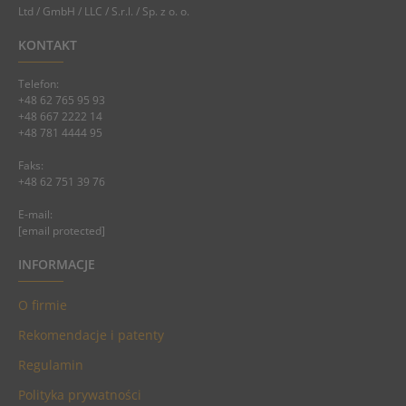
Ltd / GmbH / LLC / S.r.l. / Sp. z o. o.
KONTAKT
Telefon:
+48 62 765 95 93
+48 667 2222 14
+48 781 4444 95
Faks:
+48 62 751 39 76
E-mail:
[email protected]
INFORMACJE
O firmie
Rekomendacje i patenty
Regulamin
Polityka prywatności