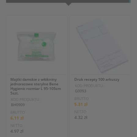
Majtki damskie z włókniny
Druk recepty 100 arkuszy
jednorazowe sterylne Bene
KOD PRODUKTU:
Hygienic rozmiar L 95-105cm
G0093
5szt.
BRUTTO
KOD PRODUKTU:
5.31 zł
BH0909
NETTO
BRUTTO
4.32 zł
6.11 zł
NETTO
4.97 zł