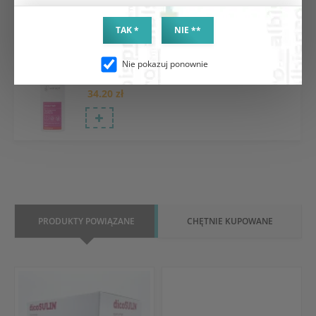
54.48 zł
TAK *
NIE **
Nie pokazuj ponownie
Velodes Soft płyn do dezynfekcji rąk 500ml
34.20 zł
PRODUKTY POWIĄZANE
CHĘTNIE KUPOWANE