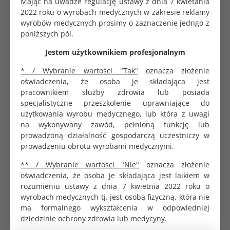
Mając na uwadze regulację ustawy z dnia 7 kwietania
2022 roku o wyrobach medycznych w zakresie reklamy
wyrobów medycznych prosimy o zaznaczenie jedngo z
Rękawice winylowe, bezpudrowe, niesterylne.
poniższych pól.
Wykonane z polimeru winylowego. Pasują na prawą i
lewą rękę. Wysoka jakość. Rozmiar L. Opakowanie
Jestem użytkownikiem profesjonalnym
zbiorcze 100 sztuk. Jednostka zakupu 100 sztuk.
* / Wybranie wartości "Tak"
oznacza złożenie
oświadczenia, że osoba je składająca jest
pracownikiem służby zdrowia lub posiada
Mediwax emulsja do pielęgnacji rąk 75ml
specjalistyczne przeszkolenie uprawniające do
8.97 zł
użytkowania wyrobu medycznego, lub która z uwagi
na wykonywany zawód, pełnioną funkcję lub
prowadzoną działalność gospodarczą uczestniczy w
prowadzeniu obrotu wyrobami medycznymi.
Aniosgel 85 NPC dezynfekcja rąk żel 5L
** / Wybranie wartości "Nie"
oznacza złożenie
249.00 zł
oświadczenia, że osoba je składająca jest laikiem w
rozumieniu ustawy z dnia 7 kwietnia 2022 roku o
wyrobach medycznych tj. jest osobą fizyczną, która nie
ma formalnego wykształcenia w odpowiedniej
dziedzinie ochrony zdrowia lub medycyny.
Silonda Lipid emulsja do rąk silnie regenerująca
500ml