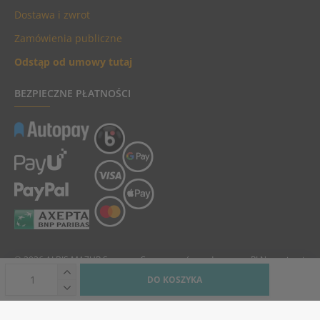
Dostawa i zwrot
Zamówienia publiczne
Odstąp od umowy tutaj
BEZPIECZNE PŁATNOŚCI
© 2026 ALBIS MAZUR Sp. z o.o. Ceny towarów podane są w PLN, zawierają
podatek VAT i nie zawierają kosztów dostawy.
DO KOSZYKA