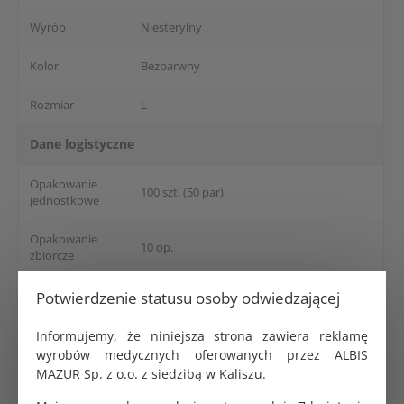
Wyrób
Niesterylny
Kolor
Bezbarwny
Rozmiar
L
Dane logistyczne
Opakowanie
100 szt. (50 par)
jednostkowe
Opakowanie
10 op.
zbiorcze
Odpowiedzialność za zgodność
Potwierdzenie statusu osoby odwiedzającej
Albis Mazur Sp. z o.o., Stawiszyńska 10 lok.
Informujemy, że niniejsza strona zawiera reklamę
Importer
2, 62-800 Kalisz, Polska
wyrobów medycznych oferowanych przez ALBIS
MAZUR Sp. z o.o. z siedzibą w Kaliszu.
[email protected]
Adres e-mail