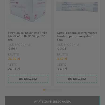
Strzykawka insulinowa 1ml z
Opaska dziana podtrzymująca
igłą dicoSULIN U100 op. 100
bandaż opatrunkowy 4m x
szt.
5cm
KOD PRODUKTU:
KOD PRODUKTU:
G1987
G0478
BRUTTO
BRUTTO
26.90 zł
3.67 zł
NETTO
NETTO
24.91 zł
3.40 zł
DO KOSZYKA
DO KOSZYKA
WARTE ZAINTERESOWANIA