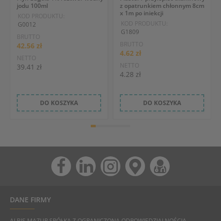
jodu 100ml
z opatrunkiem chłonnym 8cm
x 1m po iniekcji
KOD PRODUKTU:
KOD PRODUKTU:
G0012
G1809
BRUTTO
BRUTTO
42.56 zł
4.62 zł
NETTO
NETTO
39.41 zł
4.28 zł
DO KOSZYKA
DO KOSZYKA
DANE FIRMY
ALBIS MAZUR SPÓŁKA Z OGRANICZONĄ ODPOWIEDZIALNOŚCIĄ