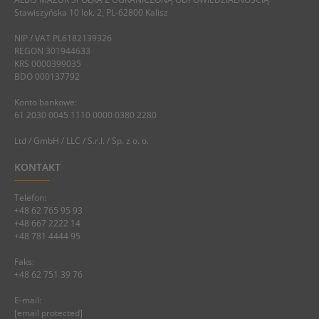
Stawiszyńska 10 lok. 2, PL-62800 Kalisz
NIP / VAT PL6182139326
REGON 301944633
KRS 0000399035
BDO 000137792
Konto bankowe:
61 2030 0045 1110 0000 0380 2280
Ltd / GmbH / LLC / S.r.l. / Sp. z o. o.
KONTAKT
Telefon:
+48 62 765 95 93
+48 667 2222 14
+48 781 4444 95
Faks:
+48 62 751 39 76
E-mail:
[email protected]