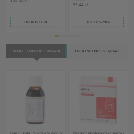
135.55 zł
33.44 zł
DO KOSZYKA
DO KOSZYKA
WARTE ZAINTERESOWANIA
OSTATNIO PRZEGLĄDANE
Płyn Lugola 1% roztwór wodny
Plaster / przylepiec tkaninowy