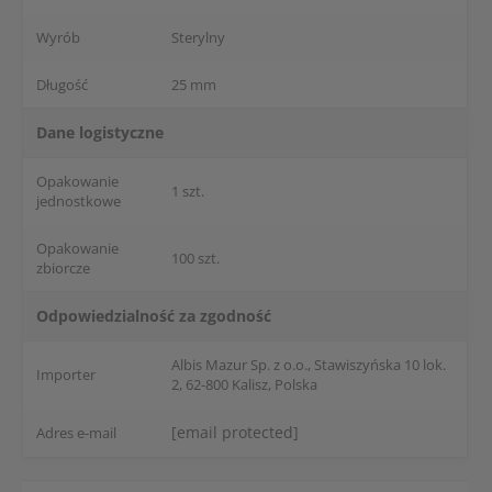
Wyrób
Sterylny
Długość
25 mm
Dane logistyczne
Opakowanie
1 szt.
jednostkowe
Opakowanie
100 szt.
zbiorcze
Odpowiedzialność za zgodność
Albis Mazur Sp. z o.o., Stawiszyńska 10 lok.
Importer
2, 62-800 Kalisz, Polska
[email protected]
Adres e-mail