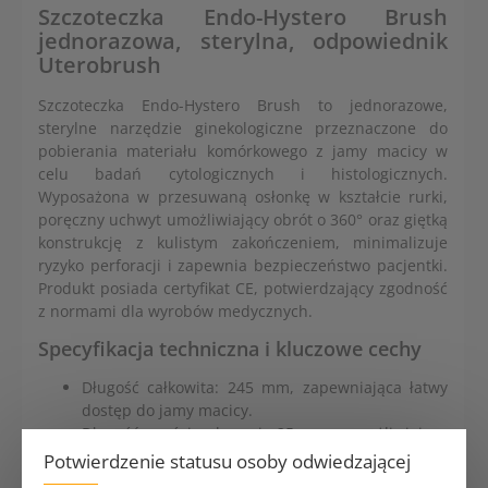
Szczoteczka Endo-Hystero Brush
jednorazowa, sterylna, odpowiednik
Uterobrush
Szczoteczka Endo-Hystero Brush to jednorazowe,
sterylne narzędzie ginekologiczne przeznaczone do
pobierania materiału komórkowego z jamy macicy w
celu badań cytologicznych i histologicznych.
Wyposażona w przesuwaną osłonkę w kształcie rurki,
poręczny uchwyt umożliwiający obrót o 360° oraz giętką
konstrukcję z kulistym zakończeniem, minimalizuje
ryzyko perforacji i zapewnia bezpieczeństwo pacjentki.
Produkt posiada certyfikat CE, potwierdzający zgodność
z normami dla wyrobów medycznych.
Specyfikacja techniczna i kluczowe cechy
Długość całkowita: 245 mm, zapewniająca łatwy
dostęp do jamy macicy.
Długość części roboczej: 25 mm, umożliwiająca
precyzyjne pobieranie materiału komórkowego.
Potwierdzenie statusu osoby odwiedzającej
Konstrukcja: giętka, z kulistym zakończeniem