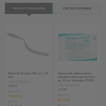
PRODUKTY POWIĄZANE
CHĘTNIE KUPOWANE
Wziernik Breisky 160 mm x 25
Opatrunek włókninowy z
mm
wkładem chłonnym 8x10cm
op. 30 szt. elastopor STERIL
KOD PRODUKTU:
KOD PRODUKTU:
G0530
G1638
BRUTTO
BRUTTO
146.39 zł
36.12 zł
NETTO
NETTO