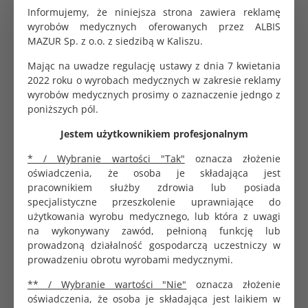
minimalizującym ryzyko perforacji.
Informujemy, że niniejsza strona zawiera reklamę
Osłonka: przesuwana rurka chroniąca szczoteczkę
wyrobów medycznych oferowanych przez ALBIS
podczas wprowadzania i wycofywania.
MAZUR Sp. z o.o. z siedzibą w Kaliszu.
Uchwyt: poręczny, umożliwiający obrót o 360° dla
Mając na uwadze regulację ustawy z dnia 7 kwietania
efektywnego zbierania komórek.
2022 roku o wyrobach medycznych w zakresie reklamy
Materiał: tworzywo medyczne o wysokiej
wyrobów medycznych prosimy o zaznaczenie jedngo z
wytrzymałości, bezpieczne dla pacjentki.
poniższych pól.
Sterylność: jednorazowa, sterylna, indywidualnie
pakowana.
Jestem użytkownikiem profesjonalnym
Opakowanie: zbiorcze 100 sztuk, jednostka
zakupu 1 sztuka.
* / Wybranie wartości "Tak"
oznacza złożenie
Certyfikat CE: gwarantuje zgodność z normami dla
oświadczenia, że osoba je składająca jest
wyrobów medycznych.
pracownikiem służby zdrowia lub posiada
specjalistyczne przeszkolenie uprawniające do
Zastosowanie kliniczne
użytkowania wyrobu medycznego, lub która z uwagi
Szczoteczka Endo-Hystero Brush, będąca
na wykonywany zawód, pełnioną funkcję lub
odpowiednikiem Uterobrush, jest stosowana w
prowadzoną działalność gospodarczą uczestniczy w
ginekologii do pobierania próbek komórkowych z jamy
prowadzeniu obrotu wyrobami medycznymi.
macicy w celu diagnostyki cytologicznej i histologicznej,
** / Wybranie wartości "Nie"
oznacza złożenie
np. w badaniach w kierunku raka endometrium lub
oświadczenia, że osoba je składająca jest laikiem w
innych patologii macicy. Giętka konstrukcja i kuliste