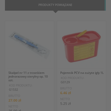
PRODUKTY POWIĄZANE
Skalpel nr 11 z trzonkiem
Pojemnik PCV na zużyte igły 1L
jednorazowy sterylny op. 10
KOD PRODUKTU:
szt.
G0129
KOD PRODUKTU:
BRUTTO
G1532
6.46 zł
BRUTTO
NETTO
27.00 zł
5.25 zł
NETTO
25.00 zł