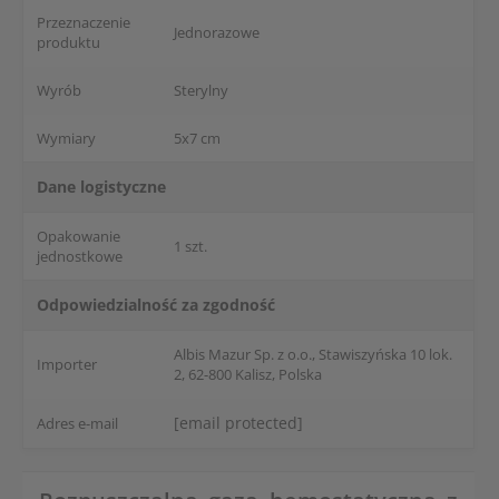
Przeznaczenie
Jednorazowe
produktu
Wyrób
Sterylny
Wymiary
5x7 cm
Dane logistyczne
Opakowanie
1 szt.
jednostkowe
Odpowiedzialność za zgodność
Albis Mazur Sp. z o.o., Stawiszyńska 10 lok.
Importer
2, 62-800 Kalisz, Polska
[email protected]
Adres e-mail