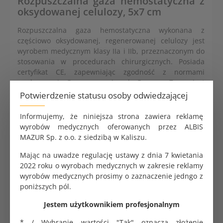
Rozpuszczalna gaza hemostatyczna z
oksydowanej celulozy, 5x7 cm
Rozpuszczalna gaza hemostatyczna wykonana z
częściowo oksydowanej, regenerowanej celulozy jest
wyrobem medycznym klasy IIa i IIb, przeznaczonym do
stosowania w procedurach chirurgicznych. Posiada
certyfikat CE, zapewniając zgodność z normami
medycznymi. Gaza o wymiarach 5 cm x 7 cm jest
dostarczana w opakowaniu jednostkowym
Potwierdzenie statusu osoby odwiedzającej
zawierającym 1 sztukę, przeznaczoną do
jednorazowego użycia.
Informujemy, że niniejsza strona zawiera reklamę
wyrobów medycznych oferowanych przez ALBIS
Specyfikacja techniczna i kluczowe cechy
MAZUR Sp. z o.o. z siedzibą w Kaliszu.
Wymiary: 5 cm x 7 cm, odpowiednie do średniej
Mając na uwadze regulację ustawy z dnia 7 kwietania
wielkości pól operacyjnych.
2022 roku o wyrobach medycznych w zakresie reklamy
Materiał: częściowo oksydowana, regenerowana
wyrobów medycznych prosimy o zaznaczenie jedngo z
celuloza, zapewniająca hemostazę i
poniższych pól.
biodegradowalność.
Klasa wyrobu medycznego: IIa i IIb, zgodna z
Jestem użytkownikiem profesjonalnym
klasyfikacją MDR.
Certyfikat CE, zgodny dla wyrobów medycznych.
* / Wybranie wartości "Tak"
oznacza złożenie