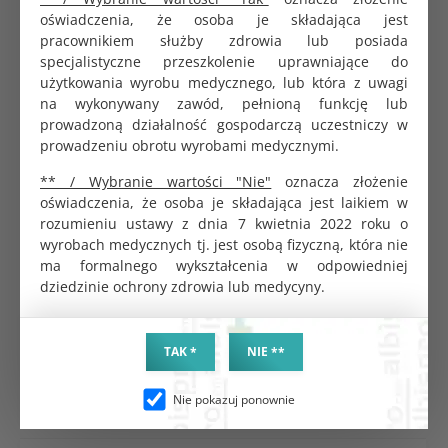
Rozpuszczalność: pełna resorpcja w organizmie w
oświadczenia, że osoba je składająca jest
ciągu kilku dni do tygodni.
pracownikiem służby zdrowia lub posiada
specjalistyczne przeszkolenie uprawniające do
Zastosowanie kliniczne
użytkowania wyrobu medycznego, lub która z uwagi
na wykonywany zawód, pełnioną funkcję lub
Gaza hemostatyczna o wymiarach 5x7 cm jest
prowadzoną działalność gospodarczą uczestniczy w
stosowana w procedurach chirurgicznych do kontroli
prowadzeniu obrotu wyrobami medycznymi.
krwawień w średniej wielkości polach operacyjnych,
takich jak w chirurgii ogólnej, ginekologicznej czy
** / Wybranie wartości "Nie"
oznacza złożenie
urologicznej. Po kontakcie z krwią tworzy żel,
oświadczenia, że osoba je składająca jest laikiem w
wspomagający krzepnięcie, i jest w pełni resorbowalna.
rozumieniu ustawy z dnia 7 kwietnia 2022 roku o
Produkt jest przeznaczony do jednorazowego użycia w
wyrobach medycznych tj. jest osobą fizyczną, która nie
warunkach sterylnych, minimalizując ryzyko infekcji.
ma formalnego wykształcenia w odpowiedniej
dziedzinie ochrony zdrowia lub medycyny.
Stapler skórny 35 zszywek Ø0,58 mm jednorazowy
TAK *
NIE **
24.27 zł
Nie pokazuj ponownie