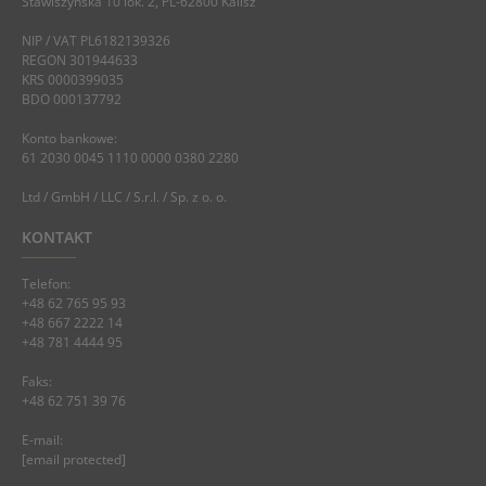
Stawiszyńska 10 lok. 2, PL-62800 Kalisz
NIP / VAT PL6182139326
REGON 301944633
KRS 0000399035
BDO 000137792
Konto bankowe:
61 2030 0045 1110 0000 0380 2280
Ltd / GmbH / LLC / S.r.l. / Sp. z o. o.
KONTAKT
Telefon:
+48 62 765 95 93
+48 667 2222 14
+48 781 4444 95
Faks:
+48 62 751 39 76
E-mail:
[email protected]