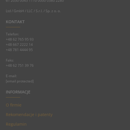
61 2030 0045 1110 0000 0380 2280
Ltd / GmbH / LLC / S.r.l. / Sp. z o. o.
KONTAKT
Telefon:
+48 62 765 95 93
+48 667 2222 14
+48 781 4444 95
Faks:
+48 62 751 39 76
E-mail:
[email protected]
INFORMACJE
O firmie
Rekomendacje i patenty
Regulamin