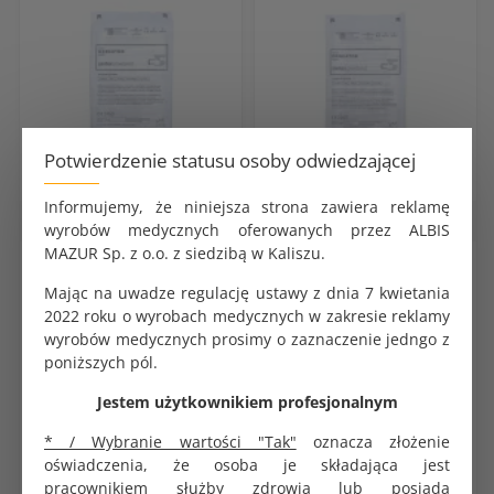
Potwierdzenie statusu osoby odwiedzającej
Informujemy, że niniejsza strona zawiera reklamę
Rękawice medyczne
Rękawice medyczne
wyrobów medycznych oferowanych przez ALBIS
MAZUR Sp. z o.o. z siedzibą w Kaliszu.
Rękawice chirurgiczne
Rękawice chirurgiczne
pudrowane 7,0 sterylne 1 para
pudrowane 8,0 sterylne 1 para
Mając na uwadze regulację ustawy z dnia 7 kwietania
Mercator
Mercator
2022 roku o wyrobach medycznych w zakresie reklamy
KOD PRODUKTU:
KOD PRODUKTU:
wyrobów medycznych prosimy o zaznaczenie jedngo z
G0436
G0438
poniższych pól.
BRUTTO
BRUTTO
3.60 zł
3.60 zł
Jestem użytkownikiem profesjonalnym
NETTO
NETTO
3.33 zł
3.33 zł
* / Wybranie wartości "Tak"
oznacza złożenie
oświadczenia, że osoba je składająca jest
pracownikiem służby zdrowia lub posiada
DO KOSZYKA
DO KOSZYKA