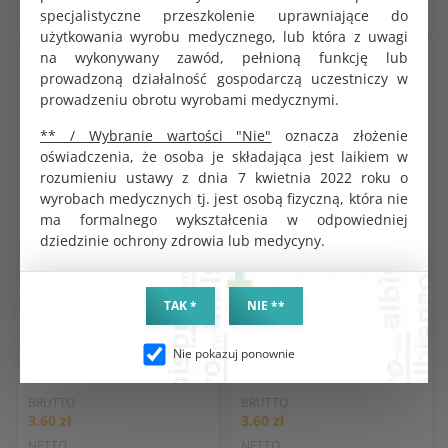
specjalistyczne przeszkolenie uprawniające do
użytkowania wyrobu medycznego, lub która z uwagi
na wykonywany zawód, pełnioną funkcję lub
prowadzoną działalność gospodarczą uczestniczy w
prowadzeniu obrotu wyrobami medycznymi.
** / Wybranie wartości "Nie"
oznacza złożenie
oświadczenia, że osoba je składająca jest laikiem w
rozumieniu ustawy z dnia 7 kwietnia 2022 roku o
wyrobach medycznych tj. jest osobą fizyczną, która nie
ma formalnego wykształcenia w odpowiedniej
dziedzinie ochrony zdrowia lub medycyny.
Rękawice medyczne
Rękawice medyczne
Rękawice chirurgiczne
Rękawice chirurgiczne
TAK *
NIE **
pudrowane 8,5 sterylne 1 para
pudrowane 8,5 sterylne 1 para
Mercator
Mercator
Nie pokazuj ponownie
KOD PRODUKTU:
KOD PRODUKTU:
G2050
G2092
BRUTTO
BRUTTO
3.60 zł
3.60 zł
NETTO
NETTO