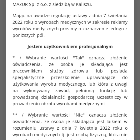
MAZUR Sp. z o.o. z siedzibą w Kaliszu.
Parametry produktu
Mając na uwadze regulację ustawy z dnia 7 kwietania
2022 roku o wyrobach medycznych w zakresie reklamy
Przeznaczenie
wyrobów medycznych prosimy o zaznaczenie jedngo z
Jednorazowe
produktu
poniższych pól.
Wyrób
Sterylny
Jestem użytkownikiem profesjonalnym
* / Wybranie wartości "Tak"
oznacza złożenie
Kolor
Biały
oświadczenia, że osoba je składająca jest
pracownikiem służby zdrowia lub posiada
Rozmiar
6.5
specjalistyczne przeszkolenie uprawniające do
użytkowania wyrobu medycznego, lub która z uwagi
Dane logistyczne
na wykonywany zawód, pełnioną funkcję lub
prowadzoną działalność gospodarczą uczestniczy w
Opakowanie
1 para
prowadzeniu obrotu wyrobami medycznymi.
jednostkowe
** / Wybranie wartości "Nie"
oznacza złożenie
Opakowanie
oświadczenia, że osoba je składająca jest laikiem w
50 par
zbiorcze
rozumieniu ustawy z dnia 7 kwietnia 2022 roku o
wyrobach medycznych tj. jest osobą fizyczną, która nie
Odpowiedzialność za zgodność