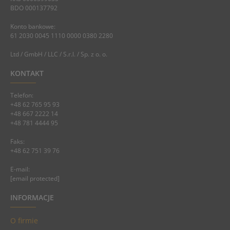
BDO 000137792
Konto bankowe:
61 2030 0045 1110 0000 0380 2280
Ltd / GmbH / LLC / S.r.l. / Sp. z o. o.
KONTAKT
Telefon:
+48 62 765 95 93
+48 667 2222 14
+48 781 4444 95
Faks:
+48 62 751 39 76
E-mail:
[email protected]
INFORMACJE
O firmie