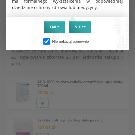
ma formalnego wykształcenia w odpowiedniej
dziedzinie ochrony zdrowia lub medycyny.
Mercator Medical S.A., H. Modrzejewskiej
Importer
30, 31-327 Kraków, Polska
TAK *
NIE **
[email protected]
Adres e-mail
Nie pokazuj ponownie
Rękawice chirurgiczne, pudrowane, sterylne. Rozmiar
6,5. Opakowanie zbiorcze 25 par. Jednostka zakupu 1
para.
AHD 1000 do dozowników dezynfekcja rąk i skóry
700ml
65.70 zł
Velodes Soft płyn do dezynfekcji rąk 5L
151.61 zł