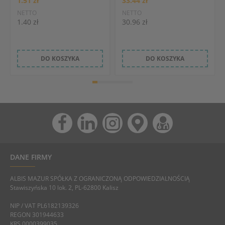
1.51 zł
33.44 zł
NETTO
NETTO
1.40 zł
30.96 zł
DO KOSZYKA
DO KOSZYKA
DANE FIRMY
ALBIS MAZUR SPÓŁKA Z OGRANICZONĄ ODPOWIEDZIALNOŚCIĄ
Stawiszyńska 10 lok. 2, PL-62800 Kalisz
NIP / VAT PL6182139326
REGON 301944633
KRS 0000399035