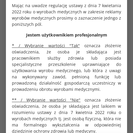
Mając na uwadze regulację ustawy z dnia 7 kwietania
2022 roku o wyrobach medycznych w zakresie reklamy
wyrobów medycznych prosimy o zaznaczenie jedngo z
Lysoformin 3000 płyn 1L
poniższych pól.
98.82 zł
Jestem użytkownikiem profesjonalnym
* / Wybranie wartości "Tak"
oznacza złożenie
oświadczenia, że osoba je składająca jest
Test paskowy do autoklawu wieloparametrowy w
pracownikiem służby zdrowia lub posiada
odcinkach 480 testów
specjalistyczne przeszkolenie uprawniające do
85.00 zł
użytkowania wyrobu medycznego, lub która z uwagi
na wykonywany zawód, pełnioną funkcję lub
prowadzoną działalność gospodarczą uczestniczy w
prowadzeniu obrotu wyrobami medycznymi.
Koperta do sterylizacji samoprzylepna 7x23cm
Saltec
** / Wybranie wartości "Nie"
oznacza złożenie
0.24 zł
oświadczenia, że osoba je składająca jest laikiem w
rozumieniu ustawy z dnia 7 kwietnia 2022 roku o
wyrobach medycznych tj. jest osobą fizyczną, która nie
ma formalnego wykształcenia w odpowiedniej
dziedzinie ochrony zdrowia lub medycyny.
Koperta do sterylizacji samoprzylepna 9x23cm