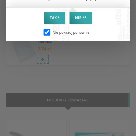
Saltec
0.35 zł
TAK *
NIE **
Nie pokazuj ponownie
Koperta do sterylizacji samoprzylepna 30x40cm
SoftMed
2.74 zł
PRODUKTY POWIĄZANE