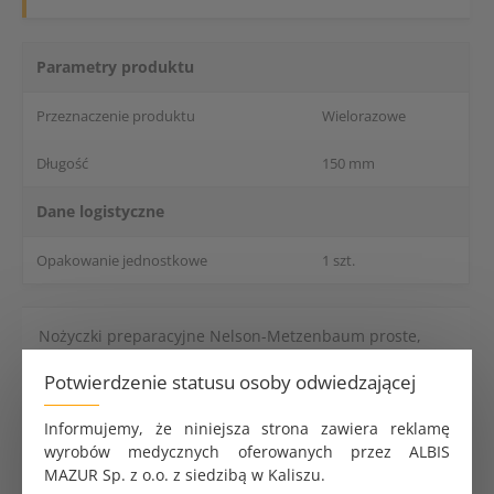
Parametry produktu
Przeznaczenie produktu
Wielorazowe
Długość
150 mm
Dane logistyczne
Opakowanie jednostkowe
1 szt.
Nożyczki preparacyjne Nelson-Metzenbaum proste,
metalowe. Długość 150 mm.
Potwierdzenie statusu osoby odwiedzającej
Viruton Extra wydajny płyn do dezynfekcji narzędzi
Informujemy, że niniejsza strona zawiera reklamę
5L
wyrobów medycznych oferowanych przez ALBIS
424.29 zł
MAZUR Sp. z o.o. z siedzibą w Kaliszu.