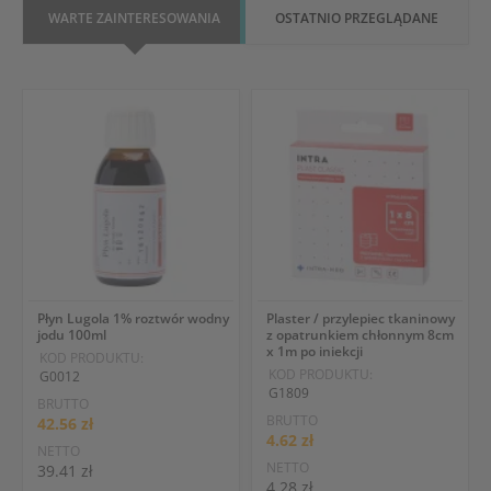
WARTE ZAINTERESOWANIA
OSTATNIO PRZEGLĄDANE
Płyn Lugola 1% roztwór wodny
Plaster / przylepiec tkaninowy
jodu 100ml
z opatrunkiem chłonnym 8cm
x 1m po iniekcji
KOD PRODUKTU:
KOD PRODUKTU:
G0012
G1809
BRUTTO
BRUTTO
42.56 zł
4.62 zł
NETTO
NETTO
39.41 zł
4.28 zł