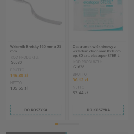
Wziernik Breisky 160 mm x 25
Opatrunek włókninowy z
mm
wkładem chłonnym 8x10cm
op. 30 szt. elastopor STERIL
KOD PRODUKTU:
KOD PRODUKTU:
G0530
G1638
BRUTTO
BRUTTO
146.39 zł
36.12 zł
NETTO
NETTO
135.55 zł
33.44 zł
DO KOSZYKA
DO KOSZYKA