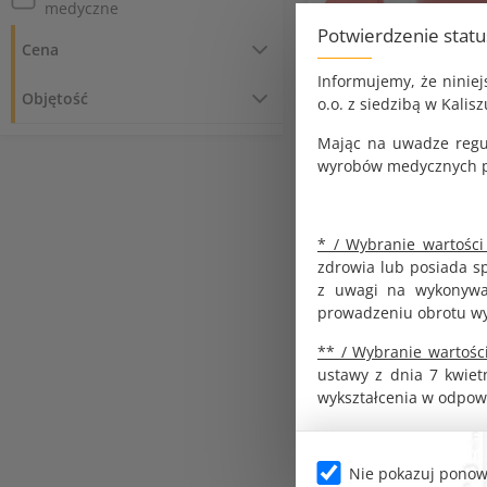
medyczne
Potwierdzenie stat
Cena
Informujemy, że ninie
Objętość
o.o. z siedzibą w Kalisz
Mając na uwadze regu
wyrobów medycznych pr
Medyczne produkty jednor
Pojemnik PCV na odp
* / Wybranie wartości
medyczne wysokie wia
zdrowia lub posiada s
KOD PRODUKTU:
z uwagi na wykonywan
G0128
prowadzeniu obrotu w
BRUTTO
5.90 zł
** / Wybranie wartości
ustawy z dnia 7 kwiet
NETTO
4.80 zł
wykształcenia w odpow
DO KOS
Nie pokazuj ponow