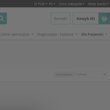
zł
PLN
PL
Lista zakupów
Moje konto
Kontakt
Koszyk (0)
czenie operacyjne
Diagnostyka i badania
Dla Pacjentki
Sortowanie: