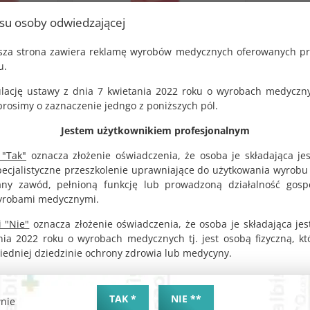
usu osoby odwiedzającej
jsza strona zawiera reklamę wyrobów medycznych oferowanych p
u.
lację ustawy z dnia 7 kwietania 2022 roku o wyrobach medyczny
osimy o zaznaczenie jedngo z poniższych pól.
azowe
Medyczne produkty jednorazowe
Jestem użytkownikiem profesjonalnym
ady
Pojemnik PCV na zużyte igły 0,2L
 "Tak"
oznacza złożenie oświadczenia, że osoba je składająca je
dro 2L
KOD PRODUKTU:
pecjalistyczne przeszkolenie uprawniające do użytkowania wyrobu
G1531
y zawód, pełnioną funkcję lub prowadzoną działalność gosp
BRUTTO
yrobami medycznymi.
4.31 zł
 "Nie"
oznacza złożenie oświadczenia, że osoba je składająca jes
NETTO
nia 2022 roku o wyrobach medycznych tj. jest osobą fizyczną, k
3.50 zł
iedniej dziedzinie ochrony zdrowia lub medycyny.
ZYKA
DO KOSZYKA
TAK *
NIE **
nie