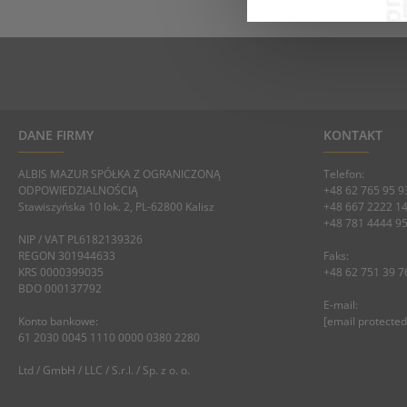
DANE FIRMY
KONTAKT
ALBIS MAZUR SPÓŁKA Z OGRANICZONĄ
Telefon:
ODPOWIEDZIALNOŚCIĄ
+48 62 765 95 9
Stawiszyńska 10 lok. 2, PL-62800 Kalisz
+48 667 2222 1
+48 781 4444 9
NIP / VAT PL6182139326
REGON 301944633
Faks:
KRS 0000399035
+48 62 751 39 7
BDO 000137792
E-mail:
Konto bankowe:
[email protected
61 2030 0045 1110 0000 0380 2280
Ltd / GmbH / LLC / S.r.l. / Sp. z o. o.