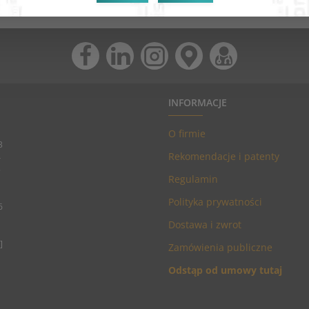
INFORMACJE
O firmie
3
Rekomendacje i patenty
4
5
Regulamin
Polityka prywatności
6
Dostawa i zwrot
]
Zamówienia publiczne
Odstąp od umowy tutaj